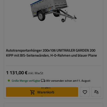
Zusätzliche Bordwände – hohe Transportfläche
Flachplane zum Schutz vor Regen
Autotransportanhänger 200x106 UNITRAILER GARDEN 200
KIPP mit BIS-Seitenwänden, H-0-Rahmen und blauer Plane
1 131,00 €
inkl. MwSt
Große Menge verfügbar
Wir versenden schon am
11. August
In den
Warenkorb
legen