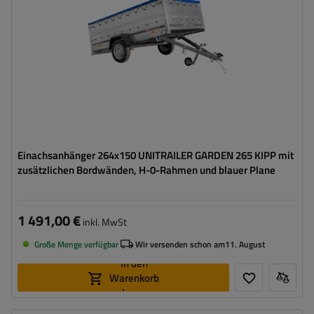
Art der Federung:
ungebremste Achse bis 750 kg
Verzinkter Stahl
hohe Tragfähigkeit
Einachsanhänger 264x150 UNITRAILER GARDEN 265 KIPP mit
zusätzlichen Bordwänden, H-0-Rahmen und blauer Plane
1 491,00 €
inkl. MwSt
Große Menge verfügbar
Wir versenden schon am
11. August
In den
Warenkorb
legen