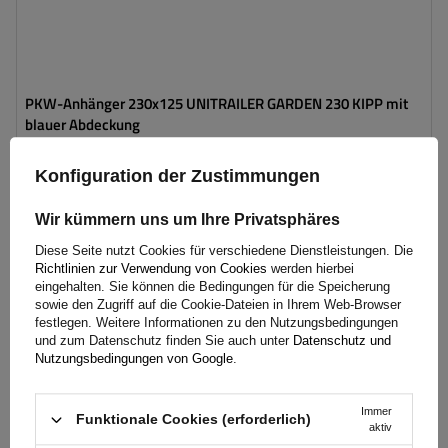
PKW-Anhänger 230x125 UNITRAILER GARDEN 230 KIPP mit
blauer Abdeckung
Konfiguration der Zustimmungen
970,00 €
inkl. MwSt
Wir kümmern uns um Ihre Privatsphäres
Große Menge verfügbar
Wir versenden schon am
11. August
Diese Seite nutzt Cookies für verschiedene Dienstleistungen. Die
In den
Richtlinien zur Verwendung von Cookies
werden hierbei
Warenkorb
eingehalten. Sie können die Bedingungen für die Speicherung
legen
sowie den Zugriff auf die Cookie-Dateien in Ihrem Web-Browser
festlegen. Weitere Informationen zu den Nutzungsbedingungen
und zum Datenschutz finden Sie auch unter
Datenschutz und
Model:
Garden Trailer 230 Kipp
Nutzungsbedingungen von Google
.
ZGG max.:
750 kg
Länge des Laderaums:
2304 mm
Immer
Funktionale Cookies (erforderlich)
Breite des Laderaums:
1256 mm
aktiv