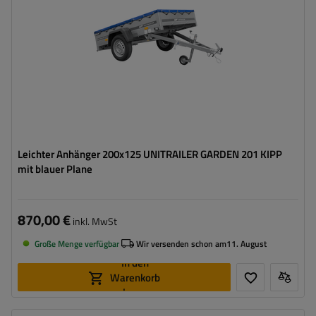
Art der Federung:
ungebremste Achse bis 750 kg
Flachplane zum Schutz vor Regen
Kippdeichsel
Leichter Anhänger 200x125 UNITRAILER GARDEN 201 KIPP
mit blauer Plane
870,00 €
inkl. MwSt
Große Menge verfügbar
Wir versenden schon am
11. August
In den
Warenkorb
legen