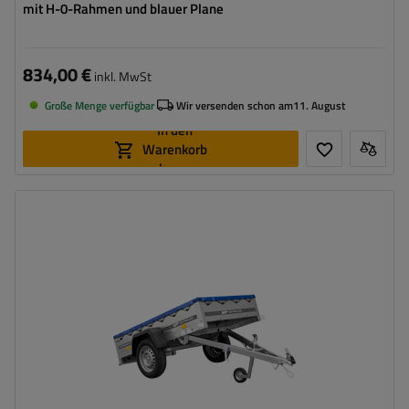
mit H-0-Rahmen und blauer Plane
834,00 €
inkl. MwSt
Große Menge verfügbar
Wir versenden schon am
11. August
In den
Warenkorb
legen
Model:
Garden Trailer 200 Kipp
ZGG max.:
750 kg
Länge des Laderaums:
2006 mm
Breite des Laderaums:
1063 mm
Anzahl der Achse:
1
Flachplane zum Schutz vor Regen
Kippdeichsel