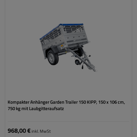
Model:
Garden Trailer 150 Kipp
ZGG max.:
750 kg
Länge des Laderaums:
1475 mm
Breite des Laderaums:
1063 mm
Art der Federung:
ungebremste Achse bis 750 kg
Verwendung von verzinktem Stahl
Zusätzliche Bordwände – hohe Transportfläche
Kompakter Anhänger Garden Trailer 150 KIPP, 150 x 106 cm,
750 kg mit Laubgitteraufsatz
968,00 €
inkl. MwSt