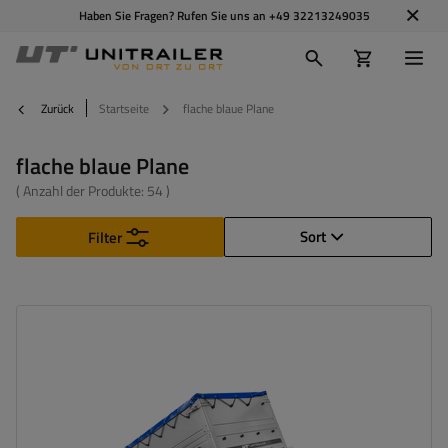
Haben Sie Fragen? Rufen Sie uns an
+49 32213249035
Zurück
Startseite
flache blaue Plane
flache blaue Plane
( Anzahl der Produkte:
54
)
Sort
Filter
Model:
Garden Trailer 150 Kipp
ZGG max.:
750 kg
Länge des Laderaums:
1475 mm
Breite des Laderaums:
1063 mm
Art der Federung:
ungebremste Achse bis 750 kg