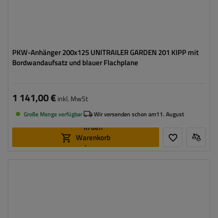
PKW-Anhänger 200x125 UNITRAILER GARDEN 201 KIPP mit
Bordwandaufsatz und blauer Flachplane
1 141,00 €
inkl. MwSt
Große Menge verfügbar
Wir versenden schon am
11. August
In den
Warenkorb
legen
Model:
Garden Trailer 201 Kipp
ZGG max.:
750 kg
Länge des Laderaums:
2006 mm
Breite des Laderaums:
1256 mm