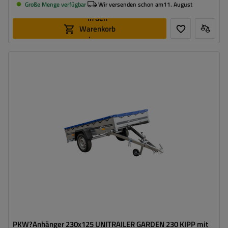
Große Menge verfügbar
Wir versenden schon am
11. August
In den
Warenkorb
legen
Model:
Garden Trailer 230 Kipp
ZGG max.:
750 kg
Länge des Laderaums:
2304 mm
Breite des Laderaums:
1256 mm
Art der Federung:
ungebremste Achse bis 750 kg
Flachplane zum Schutz vor Regen
Kippdeichsel
PKW?Anhänger 230x125 UNITRAILER GARDEN 230 KIPP mit