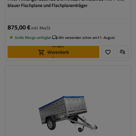
blauer Flachplane und Flachplanenträger
875,00 €
inkl. MwSt
Große Menge verfügbar
Wir versenden schon am
11. August
In den
Warenkorb
legen
Model:
Garden Trailer 201 Kipp
ZGG max.:
750 kg
Länge des Laderaums:
2006 mm
Breite des Laderaums:
1256 mm
Art der Federung:
ungebremste Achse bis 750 kg
Zusätzliche Bordwände – hohe Transportfläche
Flachplane zum Schutz vor Regen