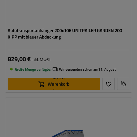
Autotransportanhänger 200x106 UNITRAILER GARDEN 200
KIPP mit blauer Abdeckung
829,00 €
inkl. MwSt
Große Menge verfügbar
Wir versenden schon am
11. August
In den
Warenkorb
legen
Model:
Garden Trailer 200 Kipp
ZGG max.:
750 kg
Länge des Laderaums:
2006 mm
Breite des Laderaums:
1063 mm
Art der Federung:
ungebremste Achse bis 750 kg