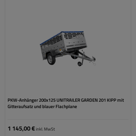
Model:
Garden Trailer 201 Kipp
ZGG max.:
750 kg
Länge des Laderaums:
2006 mm
Breite des Laderaums:
1256 mm
Art der Federung:
ungebremste Achse bis 750 kg
Verwendung von verzinktem Stahl
Zusätzliche Bordwände – hohe Transportfläche
PKW-Anhänger 200x125 UNITRAILER GARDEN 201 KIPP mit
Gitteraufsatz und blauer Flachplane
1 145,00 €
inkl. MwSt