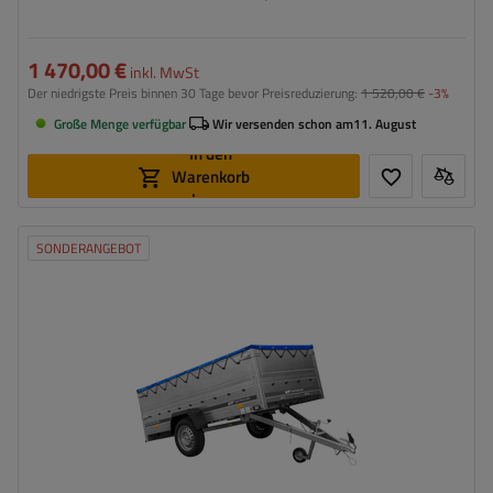
1 470,00 €
inkl. MwSt
Der niedrigste Preis binnen 30 Tage bevor Preisreduzierung:
1 520,00 €
-3%
Große Menge verfügbar
Wir versenden schon am
11. August
In den
Warenkorb
legen
SONDERANGEBOT
Model:
Garden Trailer 264 KIPP
ZGG max.:
750 kg
Länge des Laderaums:
2641 mm
Breite des Laderaums:
1256 mm
Art der Federung:
ungebremste Achse bis 750 kg
Zusätzliche Bordwände – hohe Transportfläche
Flachplane zum Schutz vor Regen