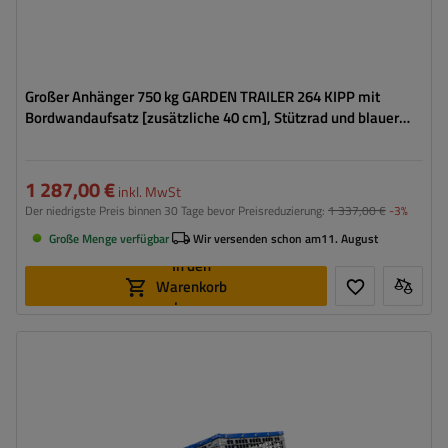
Großer Anhänger 750 kg GARDEN TRAILER 264 KIPP mit
Bordwandaufsatz [zusätzliche 40 cm], Stützrad und blauer
Flachplane
1 287,00 €
inkl. MwSt
Der niedrigste Preis binnen 30 Tage bevor Preisreduzierung:
1 337,00 €
-3%
Große Menge verfügbar
Wir versenden schon am
11. August
In den
Warenkorb
legen
Model:
Garden Trailer 230 Kipp
ZGG max.:
750 kg
Länge des Laderaums:
2304 mm
Breite des Laderaums:
1256 mm