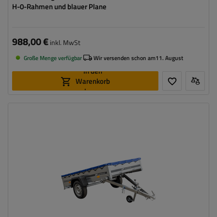
H-0-Rahmen und blauer Plane
988,00 €
inkl. MwSt
Große Menge verfügbar
Wir versenden schon am
11. August
In den
Warenkorb
legen
Model:
Garden Trailer 230 Kipp
ZGG max.:
750 kg
Länge des Laderaums:
2304 mm
Breite des Laderaums:
1256 mm
Art der Federung:
ungebremste Achse bis 750 kg
Flachplane zum Schutz vor Regen
Kippdeichsel