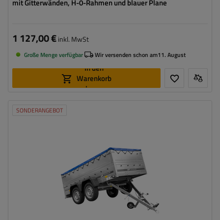
mit Gitterwänden, H-0-Rahmen und blauer Plane
1 127,00 €
inkl. MwSt
Große Menge verfügbar
Wir versenden schon am
11. August
In den
Warenkorb
legen
SONDERANGEBOT
Model:
Garden Trailer 264/2 Kipp
ZGG max.:
750 kg
Länge des Laderaums:
2641 mm
Breite des Laderaums:
1256 mm
Art der Federung:
2 ungebremste Achsen 750 kg
Zusätzliche Bordwände – hohe Transportfläche
Flachplane zum Schutz vor Regen