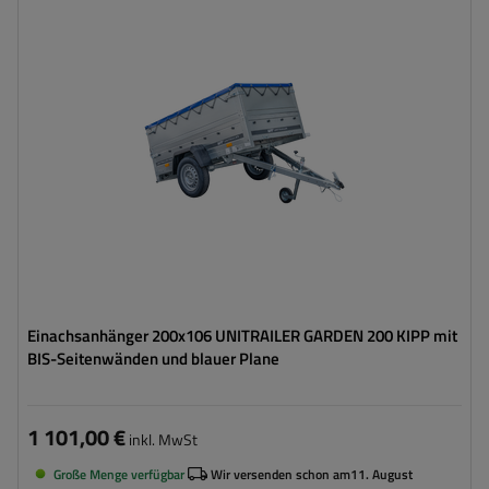
Model:
Garden Trailer 200 Kipp
ZGG max.:
750 kg
Länge des Laderaums:
2006 mm
Breite des Laderaums:
1063 mm
Art der Federung:
ungebremste Achse bis 750 kg
Zusätzliche Bordwände – hohe Transportfläche
Flachplane zum Schutz vor Regen
Einachsanhänger 200x106 UNITRAILER GARDEN 200 KIPP mit
BIS-Seitenwänden und blauer Plane
1 101,00 €
inkl. MwSt
Große Menge verfügbar
Wir versenden schon am
11. August