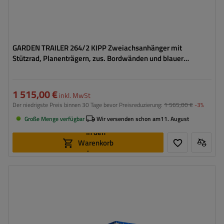
GARDEN TRAILER 264/2 KIPP Zweiachsanhänger mit
Stützrad, Planenträgern, zus. Bordwänden und blauer
Flachplane
1 515,00 €
inkl. MwSt
Der niedrigste Preis binnen 30 Tage bevor Preisreduzierung:
1 565,00 €
-3%
Große Menge verfügbar
Wir versenden schon am
11. August
In den
Warenkorb
legen
Model:
Garden Trailer 265 KIPP
ZGG max.:
750 kg
Länge des Laderaums:
2643 mm
Breite des Laderaums:
1499 mm