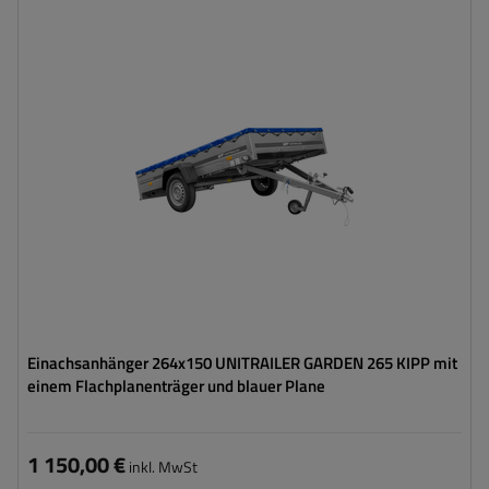
Model:
Garden Trailer 265 KIPP
ZGG max.:
750 kg
Länge des Laderaums:
2643 mm
Breite des Laderaums:
1499 mm
Art der Federung:
ungebremste Achse bis 750 kg
Flachplane zum Schutz vor Regen
Einachsanhänger 264x150 UNITRAILER GARDEN 265 KIPP mit
einem Flachplanenträger und blauer Plane
1 150,00 €
inkl. MwSt