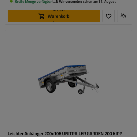
Große Menge verfügbar
Wir versenden schon am
11. August
In den
Warenkorb
legen
Model:
Garden Trailer 200 Kipp
ZGG max.:
750 kg
Länge des Laderaums:
2006 mm
Breite des Laderaums:
1063 mm
Art der Federung:
ungebremste Achse bis 750 kg
Flachplane zum Schutz vor Regen
Kippdeichsel
Leichter Anhänger 200x106 UNITRAILER GARDEN 200 KIPP