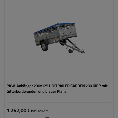
Model:
Garden Trailer 230 Kipp
ZGG max.:
750 kg
Länge des Laderaums:
2304 mm
Breite des Laderaums:
1256 mm
Art der Federung:
ungebremste Achse bis 750 kg
Verwendung von verzinktem Stahl
Zusätzliche Bordwände – hohe Transportfläche
PKW-Anhänger 230x125 UNITRAILER GARDEN 230 KIPP mit
Gitterbordwänden und blauer Plane
1 262,00 €
inkl. MwSt