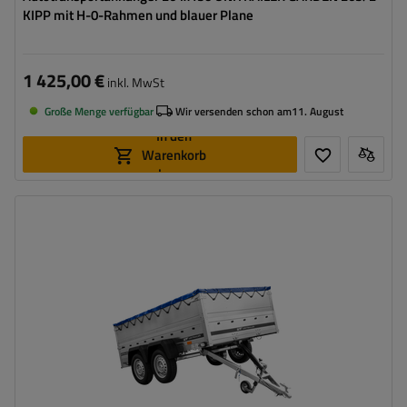
KIPP mit H-0-Rahmen und blauer Plane
1 425,00 €
inkl. MwSt
Große Menge verfügbar
Wir versenden schon am
11. August
In den
Warenkorb
legen
Model:
Garden Trailer 265/2 KIPP
ZGG max.:
750 kg
Gesamtkapazität:
547 kg
Länge des Laderaums:
2643 mm
Breite des Laderaums:
1499 mm
Größte Transportfläche
2 Achsen – hohe Stabilität