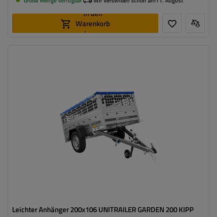
Große Menge verfügbar
Wir versenden schon am
11. August
In den
Warenkorb
legen
Model:
Garden Trailer 200 Kipp
ZGG max.:
750 kg
Länge des Laderaums:
2006 mm
Breite des Laderaums:
1063 mm
Art der Federung:
ungebremste Achse bis 750 kg
Verwendung von verzinktem Stahl
Zusätzliche Bordwände – hohe Transportfläche
Leichter Anhänger 200x106 UNITRAILER GARDEN 200 KIPP