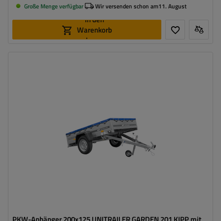
Große Menge verfügbar
Wir versenden schon am
11. August
In den
Warenkorb
legen
Model:
Garden Trailer 201 Kipp
ZGG max.:
750 kg
Länge des Laderaums:
2006 mm
Breite des Laderaums:
1256 mm
Art der Federung:
ungebremste Achse bis 750 kg
Flachplane zum Schutz vor Regen
Kippdeichsel
PKW-Anhänger 200x125 UNITRAILER GARDEN 201 KIPP mit