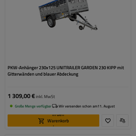
Art der Federung:
ungebremste Achse bis 750 kg
Verwendung von verzinktem Stahl
Zusätzliche Bordwände – hohe Transportfläche
PKW-Anhänger 230x125 UNITRAILER GARDEN 230 KIPP mit
Gitterwänden und blauer Abdeckung
1 309,00 €
inkl. MwSt
Große Menge verfügbar
Wir versenden schon am
11. August
In den
Warenkorb
legen