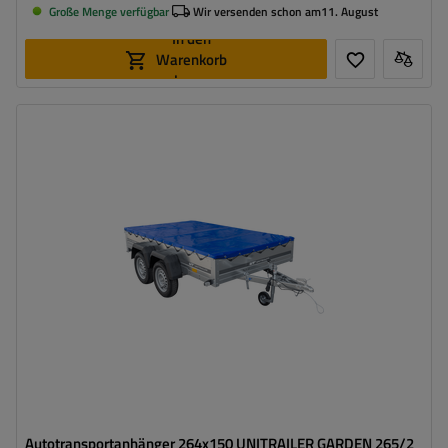
Große Menge verfügbar
Wir versenden schon am
11. August
In den
Warenkorb
legen
Model:
Garden Trailer 265/2 KIPP
ZGG max.:
750 kg
Gesamtkapazität:
547 kg
Länge des Laderaums:
2643 mm
Breite des Laderaums:
1499 mm
Größte Transportfläche
Flachplane zum Schutz vor Regen
Autotransportanhänger 264x150 UNITRAILER GARDEN 265/2