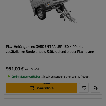
Zusätzliche Bordwände – hohe Transportfläche
Flachplane zum Schutz vor Regen
Pkw-Anhänger neu GARDEN TRAILER 150 KIPP mit
zusätzlichen Bordwänden, Stützrad und blauer Flachplane
961,00 €
inkl. MwSt
Große Menge verfügbar
Wir versenden schon am
11. August
In den
Warenkorb
legen