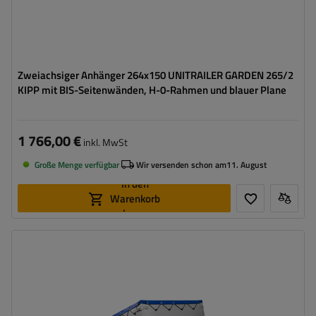
Zweiachsiger Anhänger 264x150 UNITRAILER GARDEN 265/2
KIPP mit BIS-Seitenwänden, H-0-Rahmen und blauer Plane
1 766,00 €
inkl. MwSt
Große Menge verfügbar
Wir versenden schon am
11. August
In den
Warenkorb
legen
Model:
Garden 201/R KIPP
ZGG max.:
750 kg
Länge des Laderaums:
2006 mm
Breite des Laderaums:
1256 mm