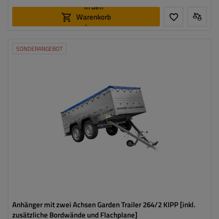
In den
Warenkorb
legen
SONDERANGEBOT
Model:
Garden Trailer 264/2 Kipp
ZGG max.:
750 kg
Länge des Laderaums:
2641 mm
Breite des Laderaums:
1256 mm
Art der Federung:
2 ungebremste Achsen 750 kg
Zusätzliche Bordwände – hohe Transportfläche
Flachplane zum Schutz vor Regen
Anhänger mit zwei Achsen Garden Trailer 264/2 KIPP [inkl.
zusätzliche Bordwände und Flachplane]