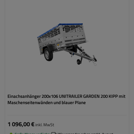
Model:
Garden Trailer 200 Kipp
ZGG max.:
750 kg
Länge des Laderaums:
2006 mm
Breite des Laderaums:
1063 mm
Art der Federung:
ungebremste Achse bis 750 kg
Verwendung von verzinktem Stahl
Zusätzliche Bordwände – hohe Transportfläche
Einachsanhänger 200x106 UNITRAILER GARDEN 200 KIPP mit
Maschenseitenwänden und blauer Plane
1 096,00 €
inkl. MwSt