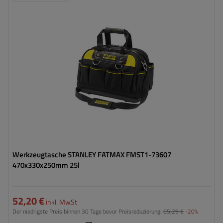
Werkzeugtasche STANLEY FATMAX FMST1-73607
470x330x250mm 25l
52,20 €
inkl. MwSt
Der niedrigste Preis binnen 30 Tage bevor Preisreduzierung:
65,29 €
-20%