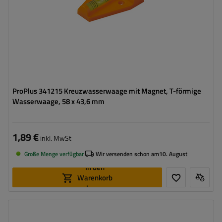
ProPlus 341215 Kreuzwasserwaage mit Magnet, T-förmige
Wasserwaage, 58 x 43,6 mm
1,89 €
inkl. MwSt
Große Menge verfügbar
Wir versenden schon am
10. August
In den
Warenkorb
legen
Maximale Belastung:
180 kg