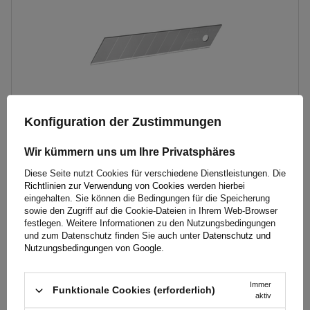
Konfiguration der Zustimmungen
Wir kümmern uns um Ihre Privatsphäres
STANLEY Cuttermesser Abbrechklingen 18mm 10Stk
Diese Seite nutzt Cookies für verschiedene Dienstleistungen. Die
Richtlinien zur Verwendung von Cookies
werden hierbei
eingehalten. Sie können die Bedingungen für die Speicherung
2,79 €
sowie den Zugriff auf die Cookie-Dateien in Ihrem Web-Browser
inkl. MwSt
festlegen. Weitere Informationen zu den Nutzungsbedingungen
und zum Datenschutz finden Sie auch unter
Datenschutz und
Große Menge verfügbar
Wir versenden schon am
10. August
Nutzungsbedingungen von Google
.
In den
Warenkorb
legen
Immer
Funktionale Cookies (erforderlich)
aktiv