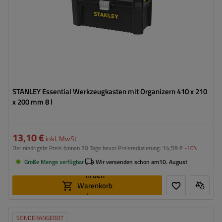
STANLEY Essential Werkzeugkasten mit Organizern 410 x 210
x 200 mm 8 l
13,10 €
inkl. MwSt
Der niedrigste Preis binnen 30 Tage bevor Preisreduzierung:
14,59 €
-10%
Große Menge verfügbar
Wir versenden schon am
10. August
In den
Warenkorb
legen
SONDERANGEBOT