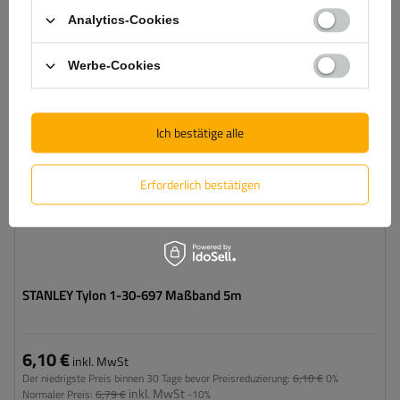
SCHNÄPPCHEN
Analytics-Cookies
Werbe-Cookies
Ich bestätige alle
Erforderlich bestätigen
STANLEY Tylon 1-30-697 Maßband 5m
6,10 €
inkl. MwSt
Der niedrigste Preis binnen 30 Tage bevor Preisreduzierung:
6,10 €
0%
inkl. MwSt
Normaler Preis:
6,79 €
-10%