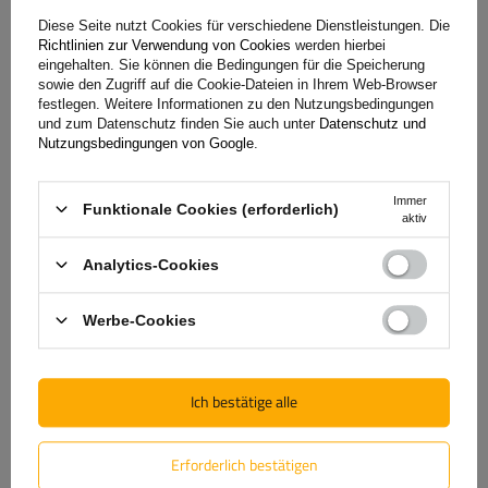
Diese Seite nutzt Cookies für verschiedene Dienstleistungen. Die
Richtlinien zur Verwendung von Cookies
werden hierbei
Volumen:
305 l
eingehalten. Sie können die Bedingungen für die Speicherung
Stützlast für max. Nutzlast:
50 kg
sowie den Zugriff auf die Cookie-Dateien in Ihrem Web-Browser
Montagemethode:
auf Haken
festlegen. Weitere Informationen zu den Nutzungsbedingungen
und zum Datenschutz finden Sie auch unter
Datenschutz und
Zertifikat:
TÜV
,
City Crash
Nutzungsbedingungen von Google
.
komfortables Beladen
ermöglicht den Zugang zum Kofferraum
Immer
Funktionale Cookies (erforderlich)
aktiv
Analytics-Cookies
Werbe-Cookies
Towbox EVO Classic Grau - Anhängerkupplungs-Gepäckbox
Ich bestätige alle
1 506,39 €
Erforderlich bestätigen
inkl. MwSt