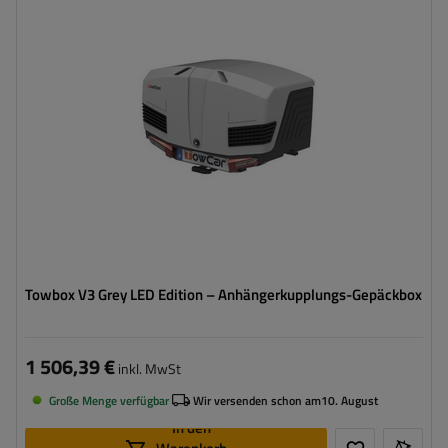
Stützlast für max. Nutzlast:
50 kg
Montagemethode:
auf Haken
Zertifikat:
TÜV
,
City Crash
Integrierte LED-Beleuchtung
rollen für einfachen Transport und Montage
Towbox V3 Grey LED Edition – Anhängerkupplungs-Gepäckbox
1 506,39 €
inkl. MwSt
Große Menge verfügbar
Wir versenden schon am
10. August
In den