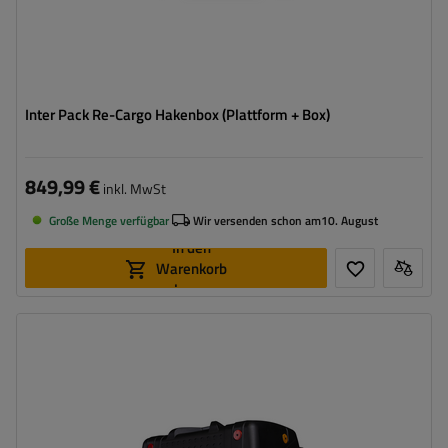
Inter Pack Re-Cargo Hakenbox (Plattform + Box)
849,99 €
inkl. MwSt
Große Menge verfügbar
Wir versenden schon am
10. August
In den
Warenkorb
legen
Volumen:
280 l
Stützlast für max. Nutzlast:
50 kg
Montagemethode:
auf Haken
ermöglicht den Zugang zum Kofferraum