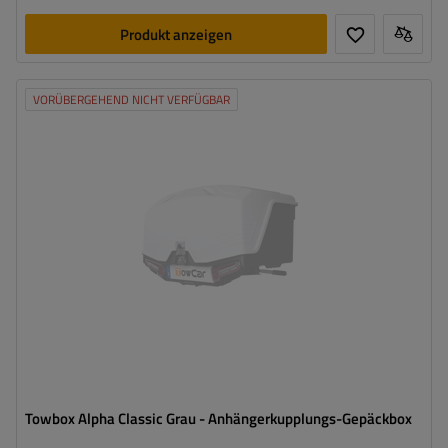
Produkt anzeigen
VORÜBERGEHEND NICHT VERFÜGBAR
Volumen:
330 l
Stützlast für max. Nutzlast:
58 kg
Montagemethode:
auf Haken
Zertifikat:
TÜV
,
City Crash
ermöglicht den Zugang zum Kofferraum
Integrierte LED-Beleuchtung
Towbox Alpha Classic Grau - Anhängerkupplungs-Gepäckbox