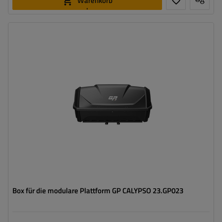
Warenkorb
legen
Passt zu::
GP SATURN
Volumen:
340 l
Stützlast für max. Nutzlast:
45 kg
Montagemethode:
auf der Fahrradplattform
Box für die modulare Plattform GP CALYPSO 23.GP023