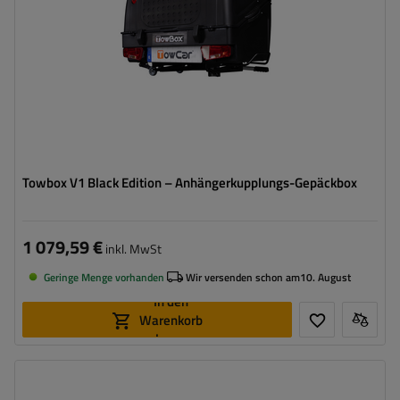
rollen für einfachen Transport und Montage
Towbox V1 Black Edition – Anhängerkupplungs-Gepäckbox
1 079,59 €
inkl. MwSt
Geringe Menge vorhanden
Wir versenden schon am
10. August
In den
Warenkorb
legen
Volumen:
400 l