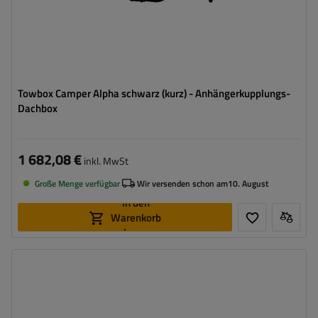
Towbox Camper Alpha schwarz (kurz) - Anhängerkupplungs-
Dachbox
1 682,08 €
inkl. MwSt
Große Menge verfügbar
Wir versenden schon am
10. August
In den
Warenkorb
legen
Volumen:
305 l
Stützlast für max. Nutzlast:
50 kg
Montagemethode:
auf Haken