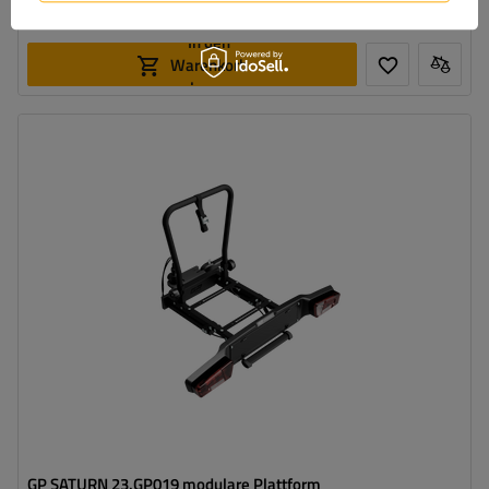
Geringe Menge vorhanden
Wir versenden schon am
10. August
In den
Warenkorb
legen
GP SATURN 23.GP019 modulare Plattform