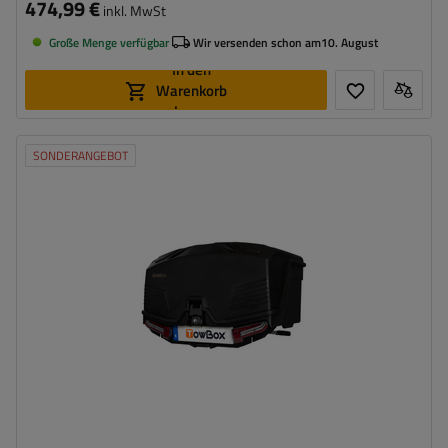
474,99 €
inkl. MwSt
Große Menge verfügbar
Wir versenden schon am
10. August
In den
Warenkorb
legen
SONDERANGEBOT
Volumen:
330 l
Stützlast für max. Nutzlast:
58 kg
Montagemethode:
auf Haken
Zertifikat:
TÜV
,
City Crash
Integrierte LED-Beleuchtung
ermöglicht den Zugang zum Kofferraum