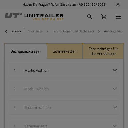
Haben Sie Fragen? Rufen Sie uns an
+49 32213249035
Zurück
Startseite
Fahrradträger und Dachträger
Anhängerkupplu
Fahrradträger für
Dachgepäckträger
Schneeketten
die Heckklappe
1
Marke wählen
2
Modell wählen
3
Baujahr wählen
4
Karosserieart