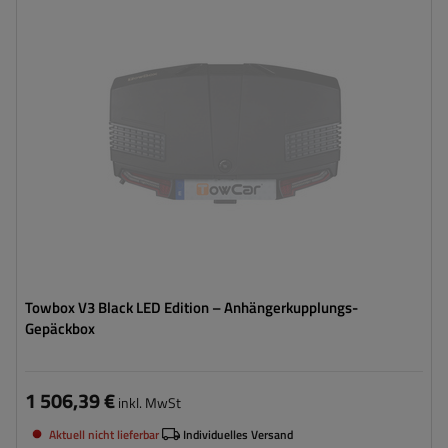
Volumen:
400 l
Stützlast für max. Nutzlast:
50 kg
Montagemethode:
auf Haken
Zertifikat:
TÜV
,
City Crash
Integrierte LED-Beleuchtung
rollen für einfachen Transport und Montage
Towbox V3 Black LED Edition – Anhängerkupplungs-
Gepäckbox
1 506,39 €
inkl. MwSt
Aktuell nicht lieferbar
Individuelles Versand