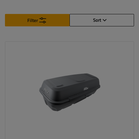
Sort
Filter
Volumen:
410 l
Stützlast für max. Nutzlast:
45 kg
Montagemethode:
auf der Fahrradplattform