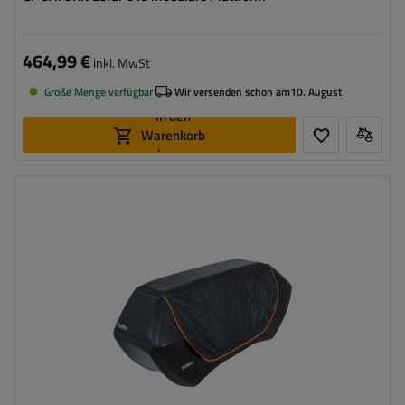
464,99 €
inkl. MwSt
Große Menge verfügbar
Wir versenden schon am
10. August
In den
Warenkorb
legen
Volumen:
300 l
Breite:
166,5 cm
Stützlast für max. Nutzlast:
48 kg
abschließbar:
nie
klappbare Konstruktion, die weniger Platz einnimmt
leichte Konstruktion