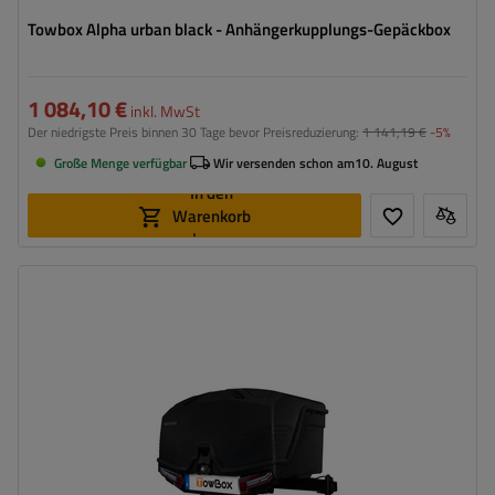
Towbox Alpha urban black - Anhängerkupplungs-Gepäckbox
1 084,10 €
inkl. MwSt
Der niedrigste Preis binnen 30 Tage bevor Preisreduzierung:
1 141,19 €
-5%
Große Menge verfügbar
Wir versenden schon am
10. August
In den
Warenkorb
legen
Volumen:
330 l
Stützlast für max. Nutzlast:
58 kg
Montagemethode:
auf Haken
Zertifikat:
TÜV
,
City Crash
Integrierte LED-Beleuchtung
rollen für einfachen Transport und Montage