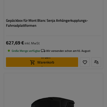
Gepäckbox für Mont Blanc Senja Anhängerkupplungs-
Fahrradplattformen
627,69 €
inkl. MwSt
Große Menge verfügbar
Wir versenden schon am
10. August
In den
Warenkorb
legen
Volumen:
330 l
Stützlast für max. Nutzlast:
58 kg
Montagemethode:
auf Haken
Zertifikat:
TÜV
,
City Crash
Integrierte LED-Beleuchtung
rollen für einfachen Transport und Montage