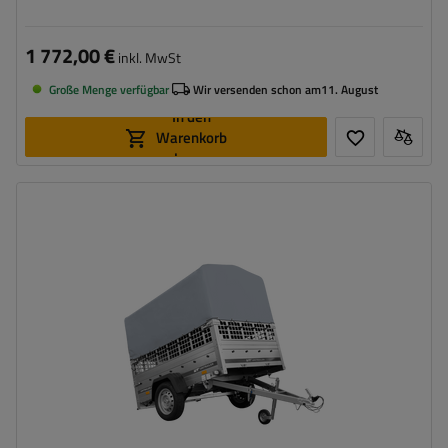
1 772,00 €
inkl. MwSt
Große Menge verfügbar
Wir versenden schon am
11. August
In den
Warenkorb
legen
Model:
Garden 201/R KIPP
ZGG max.:
750 kg
Länge des Laderaums:
2006 mm
Breite des Laderaums:
1256 mm
Verwendung:
Umzüge
,
innerbetrieblicher
Warentransport
Möglichkeit des Versands auf Palette
hohe Tragfähigkeit