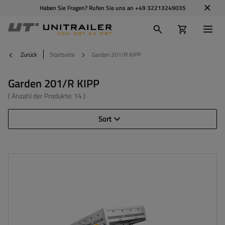
Haben Sie Fragen? Rufen Sie uns an
+49 32213249035
Zurück
Startseite
Garden 201/R KIPP
Garden 201/R KIPP
( Anzahl der Produkte:
14
)
Sort
Model:
Garden 201/R KIPP
ZGG max.:
750 kg
Länge des Laderaums:
2006 mm
Breite des Laderaums:
1256 mm
Verwendung:
Umzüge
,
innerbetrieblicher
Warentransport