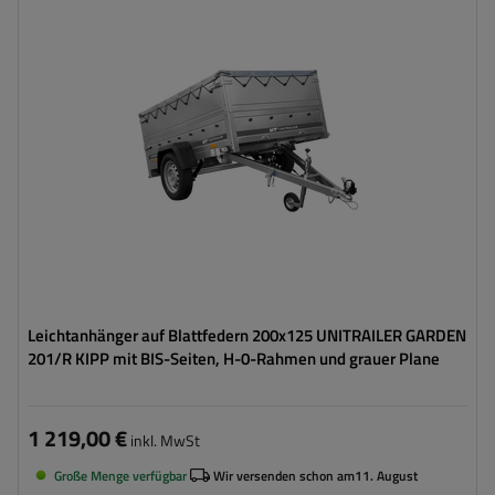
ZGG max.:
750 kg
Länge des Laderaums:
2006 mm
Breite des Laderaums:
1256 mm
Verwendung:
Umzüge
,
innerbetrieblicher
Warentransport
Möglichkeit des Versands auf Palette
hohe Tragfähigkeit
Leichtanhänger auf Blattfedern 200x125 UNITRAILER GARDEN
201/R KIPP mit BIS-Seiten, H-0-Rahmen und grauer Plane
1 219,00 €
inkl. MwSt
Große Menge verfügbar
Wir versenden schon am
11. August