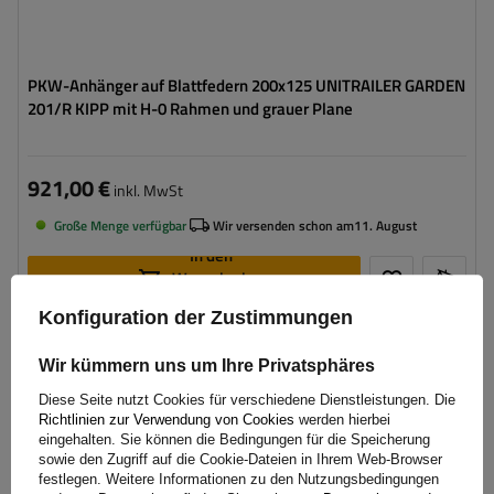
PKW-Anhänger auf Blattfedern 200x125 UNITRAILER GARDEN
201/R KIPP mit H-0 Rahmen und grauer Plane
921,00 €
inkl. MwSt
Große Menge verfügbar
Wir versenden schon am
11. August
In den
Warenkorb
legen
Konfiguration der Zustimmungen
Model:
Garden 201/R KIPP
Wir kümmern uns um Ihre Privatsphäres
ZGG max.:
750 kg
Diese Seite nutzt Cookies für verschiedene Dienstleistungen. Die
Länge des Laderaums:
2006 mm
Richtlinien zur Verwendung von Cookies
werden hierbei
Breite des Laderaums:
1256 mm
eingehalten. Sie können die Bedingungen für die Speicherung
sowie den Zugriff auf die Cookie-Dateien in Ihrem Web-Browser
Verwendung:
Umzüge
,
innerbetrieblicher
festlegen. Weitere Informationen zu den Nutzungsbedingungen
Warentransport