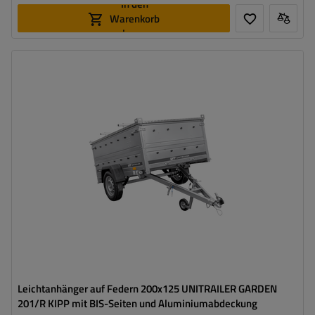
In den
Warenkorb
legen
Model:
Garden 201/R KIPP
ZGG max.:
750 kg
Länge des Laderaums:
2006 mm
Breite des Laderaums:
1256 mm
Verwendung:
Umzüge
,
innerbetrieblicher
Warentransport
Möglichkeit des Versands auf Palette
Kippdeichsel
Leichtanhänger auf Federn 200x125 UNITRAILER GARDEN
201/R KIPP mit BIS-Seiten und Aluminiumabdeckung