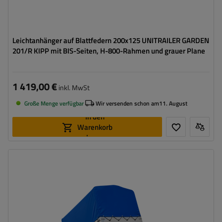
Leichtanhänger auf Blattfedern 200x125 UNITRAILER GARDEN
201/R KIPP mit BIS-Seiten, H-800-Rahmen und grauer Plane
1 419,00 €
inkl. MwSt
Große Menge verfügbar
Wir versenden schon am
11. August
In den
Warenkorb
legen
Model:
Garden 201/R KIPP
ZGG max.:
750 kg
Länge des Laderaums:
2006 mm
Breite des Laderaums:
1256 mm
Verwendung:
Umzüge
,
innerbetrieblicher
Warentransport