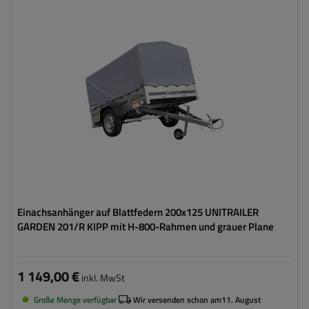
Model:
Garden 201/R KIPP
ZGG max.:
750 kg
Länge des Laderaums:
2006 mm
Breite des Laderaums:
1256 mm
Verwendung:
Umzüge
,
innerbetrieblicher
Warentransport
Möglichkeit des Versands auf Palette
hohe Tragfähigkeit
Einachsanhänger auf Blattfedern 200x125 UNITRAILER
GARDEN 201/R KIPP mit H-800-Rahmen und grauer Plane
1 149,00 €
inkl. MwSt
Große Menge verfügbar
Wir versenden schon am
11. August