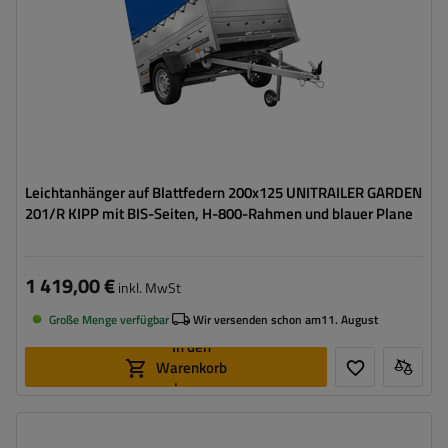
Möglichkeit des Versands auf Palette
hohe Tragfähigkeit
Leichtanhänger auf Blattfedern 200x125 UNITRAILER GARDEN
201/R KIPP mit BIS-Seiten, H-800-Rahmen und blauer Plane
1 419,00 €
inkl. MwSt
Große Menge verfügbar
Wir versenden schon am
11. August
In den
Warenkorb
legen
Model:
Garden 201/R KIPP