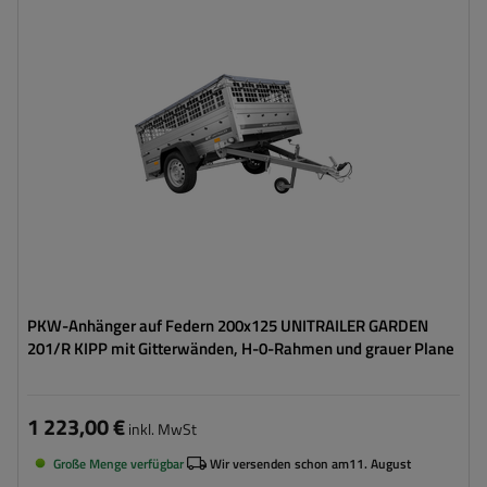
ZGG max.:
750 kg
Länge des Laderaums:
2006 mm
Breite des Laderaums:
1256 mm
Verwendung:
Umzüge
,
innerbetrieblicher
Warentransport
Möglichkeit des Versands auf Palette
hohe Tragfähigkeit
PKW-Anhänger auf Federn 200x125 UNITRAILER GARDEN
201/R KIPP mit Gitterwänden, H-0-Rahmen und grauer Plane
1 223,00 €
inkl. MwSt
Große Menge verfügbar
Wir versenden schon am
11. August