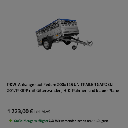
ZGG max.:
750 kg
Länge des Laderaums:
2006 mm
Breite des Laderaums:
1256 mm
Verwendung:
Umzüge
,
innerbetrieblicher
Warentransport
Möglichkeit des Versands auf Palette
hohe Tragfähigkeit
PKW-Anhänger auf Federn 200x125 UNITRAILER GARDEN
201/R KIPP mit Gitterwänden, H-0-Rahmen und blauer Plane
1 223,00 €
inkl. MwSt
Große Menge verfügbar
Wir versenden schon am
11. August