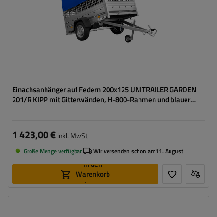
Möglichkeit des Versands auf Palette
hohe Tragfähigkeit
Einachsanhänger auf Federn 200x125 UNITRAILER GARDEN
201/R KIPP mit Gitterwänden, H-800-Rahmen und blauer
Plane
1 423,00 €
inkl. MwSt
Große Menge verfügbar
Wir versenden schon am
11. August
In den
Warenkorb
legen
Model:
Garden 201/R KIPP