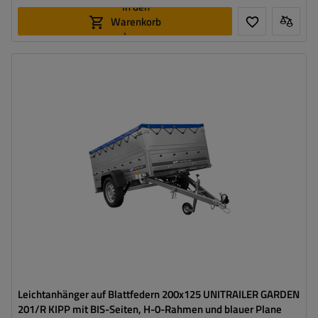
In den
Warenkorb
legen
Model:
Garden 201/R KIPP
ZGG max.:
750 kg
Länge des Laderaums:
2006 mm
Breite des Laderaums:
1256 mm
Verwendung:
Umzüge
,
innerbetrieblicher
Warentransport
Möglichkeit des Versands auf Palette
hohe Tragfähigkeit
Leichtanhänger auf Blattfedern 200x125 UNITRAILER GARDEN
201/R KIPP mit BIS-Seiten, H-0-Rahmen und blauer Plane