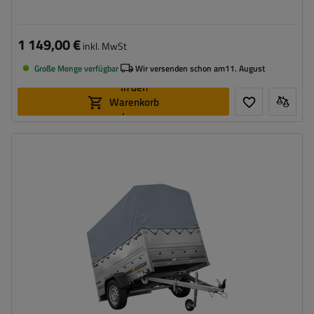
1 149,00 €
inkl. MwSt
Große Menge verfügbar
Wir versenden schon am
11. August
In den
Warenkorb
legen
Model:
Garden 201/R KIPP
ZGG max.:
750 kg
Länge des Laderaums:
2006 mm
Breite des Laderaums:
1256 mm
Verwendung:
Umzüge
,
innerbetrieblicher
Warentransport
Hochplane
hohe Tragfähigkeit