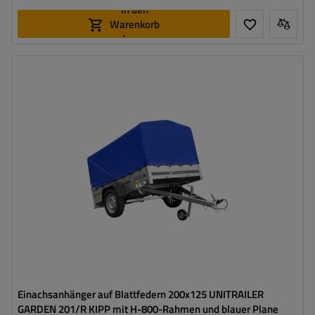
In den
Warenkorb
legen
Model:
Garden 201/R KIPP
ZGG max.:
750 kg
Länge des Laderaums:
2006 mm
Breite des Laderaums:
1256 mm
Verwendung:
Umzüge
,
innerbetrieblicher
Warentransport
Möglichkeit des Versands auf Palette
hohe Tragfähigkeit
Einachsanhänger auf Blattfedern 200x125 UNITRAILER
GARDEN 201/R KIPP mit H-800-Rahmen und blauer Plane