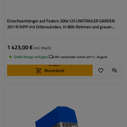
Einachsanhänger auf Federn 200x125 UNITRAILER GARDEN
201/R KIPP mit Gitterwänden, H-800-Rahmen und grauer
Plane
1 423,00 €
inkl. MwSt
Große Menge verfügbar
Wir versenden schon am
11. August
In den
Warenkorb
legen
Model:
Garden 201/R KIPP
ZGG max.:
750 kg
Länge des Laderaums:
2006 mm
Breite des Laderaums:
1256 mm
Verwendung:
Umzüge
,
innerbetrieblicher
Warentransport