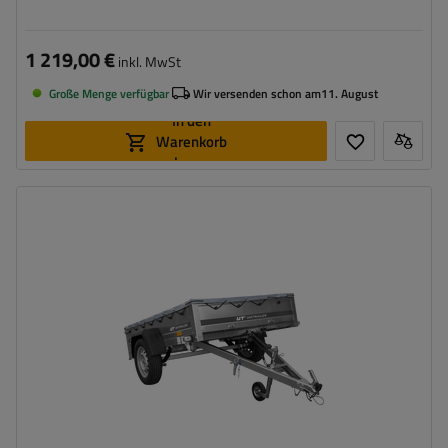
1 219,00 €
inkl. MwSt
Große Menge verfügbar
Wir versenden schon am
11. August
In den
Warenkorb
legen
Model:
Garden 201/R KIPP
ZGG max.:
750 kg
Länge des Laderaums:
2006 mm
Breite des Laderaums:
1256 mm
Verwendung:
Umzüge
,
innerbetrieblicher
Warentransport
Möglichkeit des Versands auf Palette
hohe Tragfähigkeit