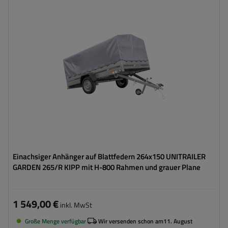
Model:
Garden 265/R KIPP
ZGG max.:
750 kg
Gesamtkapazität:
566 kg
Länge des Laderaums:
2643 mm
Breite des Laderaums:
1499 mm
Größte Transportfläche
hohe Tragfähigkeit
Einachsiger Anhänger auf Blattfedern 264x150 UNITRAILER
GARDEN 265/R KIPP mit H-800 Rahmen und grauer Plane
1 549,00 €
inkl. MwSt
Große Menge verfügbar
Wir versenden schon am
11. August