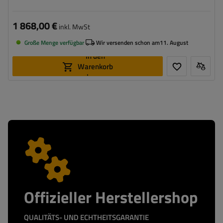
blauer Plane
1 868,00 €
inkl. MwSt
Große Menge verfügbar
Wir versenden schon am
11. August
In den
Warenkorb
legen
Offizieller Herstellershop
QUALITÄTS- UND ECHTHEITSGARANTIE