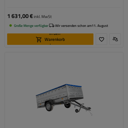
blauer Plane
1 631,00 €
inkl. MwSt
Große Menge verfügbar
Wir versenden schon am
11. August
In den
Warenkorb
legen
Model:
Garden 265/R KIPP
ZGG max.:
750 kg
Gesamtkapazität:
566 kg
Länge des Laderaums:
2643 mm
Breite des Laderaums:
1499 mm
Größte Transportfläche
hohe Tragfähigkeit