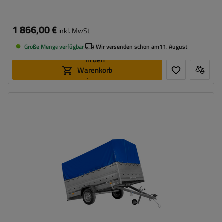
und grauer Plane
1 866,00 €
inkl. MwSt
Große Menge verfügbar
Wir versenden schon am
11. August
In den
Warenkorb
legen
Model:
Garden 265/R KIPP
ZGG max.:
750 kg
Gesamtkapazität:
566 kg
Länge des Laderaums:
2643 mm
Breite des Laderaums:
1499 mm
Größte Transportfläche
hohe Tragfähigkeit