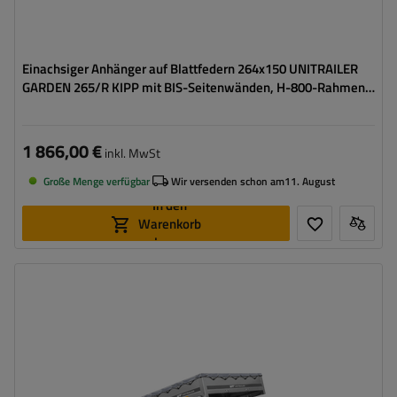
Einachsiger Anhänger auf Blattfedern 264x150 UNITRAILER
GARDEN 265/R KIPP mit BIS-Seitenwänden, H-800-Rahmen
und blauer Plane
1 866,00 €
inkl. MwSt
Große Menge verfügbar
Wir versenden schon am
11. August
In den
Warenkorb
legen
Model:
Garden 265/R KIPP
ZGG max.:
750 kg
Gesamtkapazität:
566 kg
Länge des Laderaums:
2643 mm
Breite des Laderaums:
1499 mm
Größte Transportfläche
hohe Tragfähigkeit