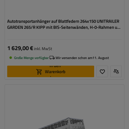
Autotransportanhänger auf Blattfedern 264x150 UNITRAILER
GARDEN 265/R KIPP mit BIS-Seitenwänden, H-0-Rahmen und
blauer Plane
1 629,00 €
inkl. MwSt
Große Menge verfügbar
Wir versenden schon am
11. August
In den
Warenkorb
legen
Model:
Garden 265/R KIPP
ZGG max.:
750 kg
Gesamtkapazität:
566 kg
Länge des Laderaums:
2643 mm
Breite des Laderaums:
1499 mm
Größte Transportfläche
hohe Tragfähigkeit