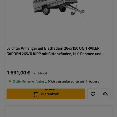
Leichter Anhänger auf Blattfedern 264x150 UNITRAILER
GARDEN 265/R KIPP mit Gitterwänden, H-0 Rahmen und
grauer Plane
1 631,00 €
inkl. MwSt
Große Menge verfügbar
Wir versenden schon am
11. August
In den
Warenkorb
legen
Model:
Garden 265/R KIPP