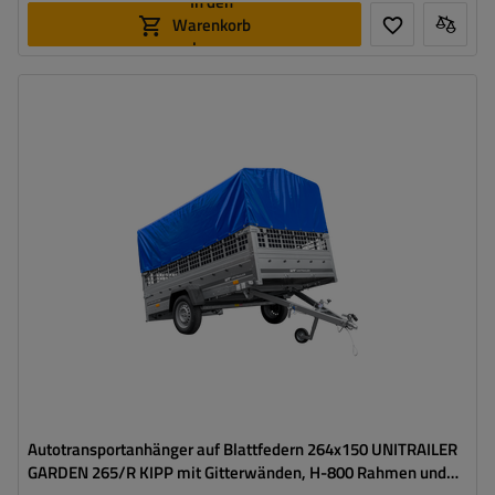
In den
Warenkorb
legen
Model:
Garden 265/R KIPP
ZGG max.:
750 kg
Gesamtkapazität:
566 kg
Länge des Laderaums:
2643 mm
Breite des Laderaums:
1499 mm
Größte Transportfläche
hohe Tragfähigkeit
Autotransportanhänger auf Blattfedern 264x150 UNITRAILER
GARDEN 265/R KIPP mit Gitterwänden, H-800 Rahmen und