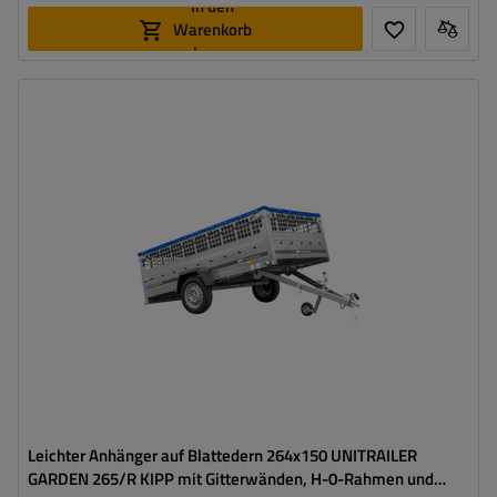
In den
Warenkorb
legen
Model:
Garden 265/R KIPP
ZGG max.:
750 kg
Gesamtkapazität:
566 kg
Länge des Laderaums:
2643 mm
Breite des Laderaums:
1499 mm
Größte Transportfläche
hohe Tragfähigkeit
Leichter Anhänger auf Blattedern 264x150 UNITRAILER
GARDEN 265/R KIPP mit Gitterwänden, H-0-Rahmen und