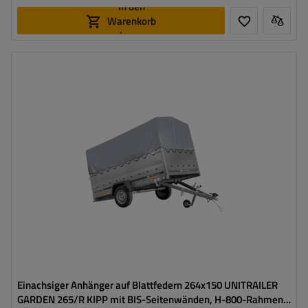
In den
Warenkorb
legen
Model:
Garden 265/R KIPP
ZGG max.:
750 kg
Gesamtkapazität:
566 kg
Länge des Laderaums:
2643 mm
Breite des Laderaums:
1499 mm
Größte Transportfläche
hohe Tragfähigkeit
Einachsiger Anhänger auf Blattfedern 264x150 UNITRAILER
GARDEN 265/R KIPP mit BIS-Seitenwänden, H-800-Rahmen