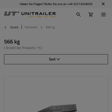
Haben Sie Fragen? Rufen Sie uns an
+49 32213249035
Zurück
Startseite
566 kg
566 kg
( Anzahl der Produkte:
15
)
Sort
Model:
Garden 265/R KIPP
ZGG max.:
750 kg
Gesamtkapazität:
566 kg
Länge des Laderaums:
2643 mm
Breite des Laderaums:
1499 mm