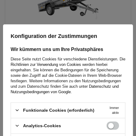
Konfiguration der Zustimmungen
Wir kümmern uns um Ihre Privatsphäres
Einachsiger Anhänger auf Blattfedern 264x150 UNITRAILER
Diese Seite nutzt Cookies für verschiedene Dienstleistungen. Die
GARDEN 265/R KIPP mit H-0-Rahmen und grauer Plane
Richtlinien zur Verwendung von Cookies
werden hierbei
eingehalten. Sie können die Bedingungen für die Speicherung
sowie den Zugriff auf die Cookie-Dateien in Ihrem Web-Browser
festlegen. Weitere Informationen zu den Nutzungsbedingungen
1 287,00 €
inkl. MwSt
und zum Datenschutz finden Sie auch unter
Datenschutz und
Nutzungsbedingungen von Google
.
Große Menge verfügbar
Wir versenden schon am
11. August
In den
Immer
Warenkorb
Funktionale Cookies (erforderlich)
aktiv
legen
Analytics-Cookies
Model:
Garden 265/R KIPP