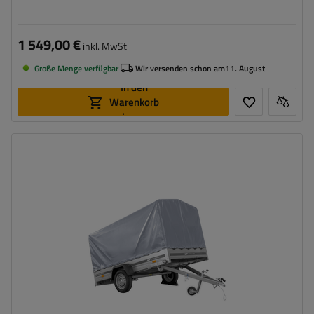
1 549,00 €
inkl. MwSt
Große Menge verfügbar
Wir versenden schon am
11. August
In den
Warenkorb
legen
Model:
Garden 265/R KIPP
ZGG max.:
750 kg
Gesamtkapazität:
566 kg
Länge des Laderaums:
2643 mm
Breite des Laderaums:
1499 mm
Größte Transportfläche
hohe Tragfähigkeit