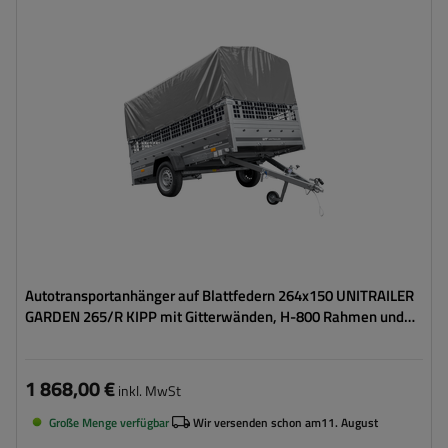
ZGG max.:
750 kg
Gesamtkapazität:
566 kg
Länge des Laderaums:
2643 mm
Breite des Laderaums:
1499 mm
Größte Transportfläche
hohe Tragfähigkeit
Autotransportanhänger auf Blattfedern 264x150 UNITRAILER
GARDEN 265/R KIPP mit Gitterwänden, H-800 Rahmen und
grauer Plane
1 868,00 €
inkl. MwSt
Große Menge verfügbar
Wir versenden schon am
11. August