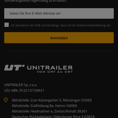
Sonderangebote regelmäßig zu erhalten.
Geben Sie Ihre E-Mail-Adresse ein
Ich akzeptiere die AGB und bestätige, dass ich die Datenschutzerklärung der Website zur Kenntnis genommen habe
Anmelden
UNITRAILER Sp. z o.o.
USt-IdNr: PL5213739921
Abholstelle: Zum Kaisergarten 5, Monzingen 55569
Abholstelle: Südfeldweg 8a, Hamm 59069
Abholstelle: Heidmathen 4, Zerbst/Anhalt 39261
Deutsches Rückgabelager: Oldenburger Ring 3 02829