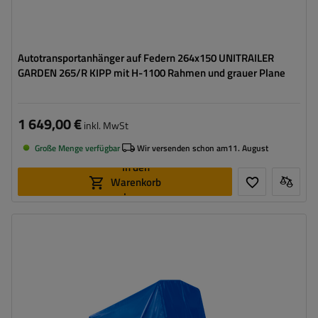
Autotransportanhänger auf Federn 264x150 UNITRAILER
GARDEN 265/R KIPP mit H-1100 Rahmen und grauer Plane
1 649,00 €
inkl. MwSt
Große Menge verfügbar
Wir versenden schon am
11. August
In den
Warenkorb
legen
Model:
Garden 265/R KIPP
ZGG max.:
750 kg
Gesamtkapazität:
566 kg
Länge des Laderaums:
2643 mm
Breite des Laderaums:
1499 mm