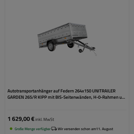
ZGG max.:
750 kg
Gesamtkapazität:
566 kg
Länge des Laderaums:
2643 mm
Breite des Laderaums:
1499 mm
Größte Transportfläche
hohe Tragfähigkeit
Autotransportanhänger auf Federn 264x150 UNITRAILER
GARDEN 265/R KIPP mit BIS-Seitenwänden, H-0-Rahmen und
grauer Plane
1 629,00 €
inkl. MwSt
Große Menge verfügbar
Wir versenden schon am
11. August