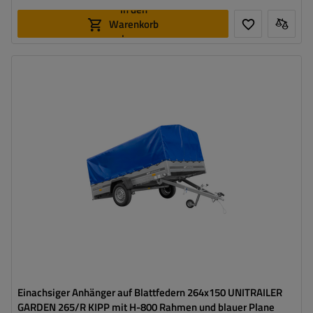
In den
Warenkorb
legen
Model:
Garden 265/R KIPP
ZGG max.:
750 kg
Gesamtkapazität:
566 kg
Länge des Laderaums:
2643 mm
Breite des Laderaums:
1499 mm
Größte Transportfläche
hohe Tragfähigkeit
Einachsiger Anhänger auf Blattfedern 264x150 UNITRAILER
GARDEN 265/R KIPP mit H-800 Rahmen und blauer Plane