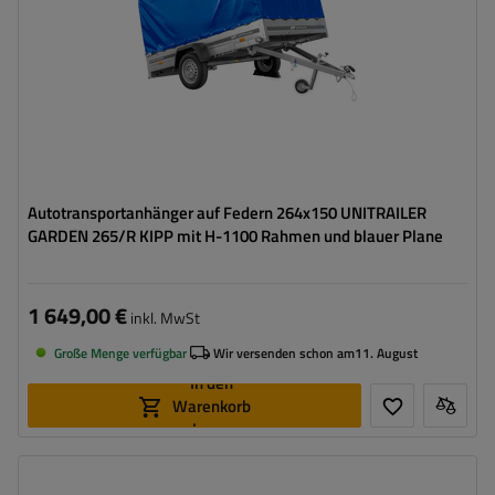
Größte Transportfläche
hohe Tragfähigkeit
Autotransportanhänger auf Federn 264x150 UNITRAILER
GARDEN 265/R KIPP mit H-1100 Rahmen und blauer Plane
1 649,00 €
inkl. MwSt
Große Menge verfügbar
Wir versenden schon am
11. August
In den
Warenkorb
legen
Model:
Garden 265/R KIPP