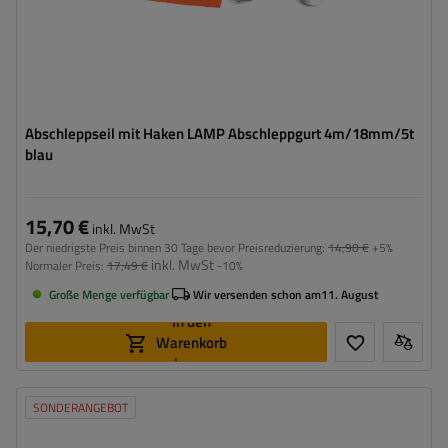
Abschleppseil mit Haken LAMP Abschleppgurt 4m/18mm/5t
blau
15,70 €
inkl. MwSt
Der niedrigste Preis binnen 30 Tage bevor Preisreduzierung:
14,90 €
+5%
inkl. MwSt
Normaler Preis:
17,49 €
-10%
Große Menge verfügbar
Wir versenden schon am
11. August
In den
Warenkorb
legen
SONDERANGEBOT
Länge des Zurrgurtes:
3,5 m
Gurtfestigkeit:
3 t (3000 kg)