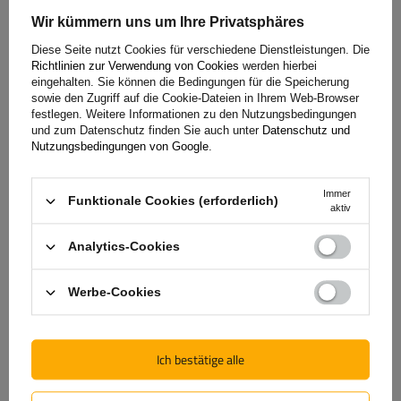
Wir kümmern uns um Ihre Privatsphäres
Diese Seite nutzt Cookies für verschiedene Dienstleistungen. Die
Richtlinien zur Verwendung von Cookies
werden hierbei
Abschleppseil mit Haken UNITRAILER Abschleppgurt
eingehalten. Sie können die Bedingungen für die Speicherung
3m/50mm/3t gelb
sowie den Zugriff auf die Cookie-Dateien in Ihrem Web-Browser
festlegen. Weitere Informationen zu den Nutzungsbedingungen
und zum Datenschutz finden Sie auch unter
Datenschutz und
Nutzungsbedingungen von Google
.
6,09 €
inkl. MwSt
Große Menge verfügbar
Wir versenden schon am
11. August
Immer
Funktionale Cookies (erforderlich)
In den
aktiv
Warenkorb
legen
Analytics-Cookies
Werbe-Cookies
Länge des Zurrgurtes:
5 m
Gurtfestigkeit:
6 t (6000 kg)
Breite des Zurrgurtes:
60 mm
Ich bestätige alle