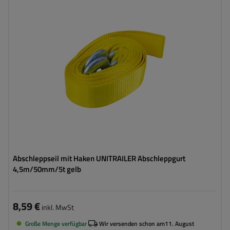
Länge des Zurrgurtes:
4,5 m
Gurtfestigkeit:
5 t (5000 kg)
Breite des Zurrgurtes:
50 mm
Abschleppseil mit Haken UNITRAILER Abschleppgurt
4,5m/50mm/5t gelb
8,59 €
inkl. MwSt
Große Menge verfügbar
Wir versenden schon am
11. August