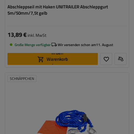
Abschleppseil mit Haken UNITRAILER Abschleppgurt
5m/50mm/7,5t gelb
13,89 €
inkl. MwSt
Große Menge verfügbar
Wir versenden schon am
11. August
In den
Warenkorb
legen
SCHNÄPPCHEN
Länge des Zurrgurtes:
4 m
Gurtfestigkeit:
5 t (5000 kg)
Breite des Zurrgurtes:
18 mm