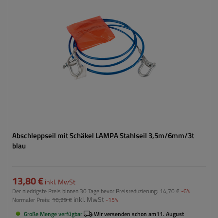
Breite des Zurrgurtes:
6 mm
Abschleppseil mit Schäkel LAMPA Stahlseil 3,5m/6mm/3t
blau
13,80 €
inkl. MwSt
Der niedrigste Preis binnen 30 Tage bevor Preisreduzierung:
14,70 €
-6%
inkl. MwSt
Normaler Preis:
16,29 €
-15%
Große Menge verfügbar
Wir versenden schon am
11. August