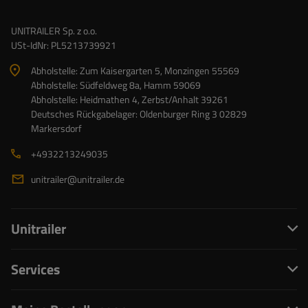
UNITRAILER Sp. z o.o.
USt-IdNr: PL5213739921
Abholstelle: Zum Kaisergarten 5, Monzingen 55569
Abholstelle: Südfeldweg 8a, Hamm 59069
Abholstelle: Heidmathen 4, Zerbst/Anhalt 39261
Deutsches Rückgabelager: Oldenburger Ring 3 02829
Markersdorf
+4932213249035
unitrailer@unitrailer.de
Unitrailer
Services