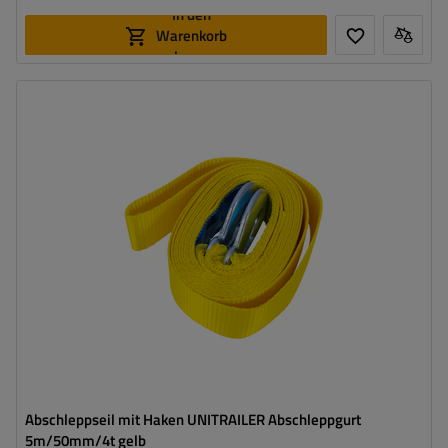
In den
Warenkorb
legen
Länge des Zurrgurtes:
5 m
Gurtfestigkeit:
4 t (4000 kg)
Breite des Zurrgurtes:
50 mm
Abschleppseil mit Haken UNITRAILER Abschleppgurt
5m/50mm/4t gelb