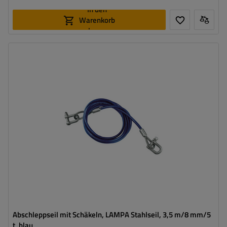
In den
Warenkorb
legen
Gurtfestigkeit:
5 t (5000 kg)
Länge:
3,5 m
Dicke:
8 mm
Abschleppseil mit Schäkeln, LAMPA Stahlseil, 3,5 m/8 mm/5
t, blau