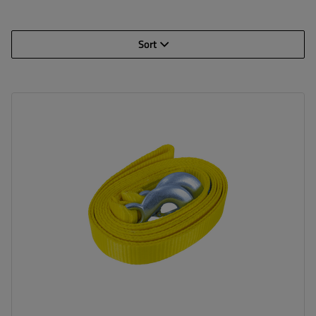
Sort
Länge des Zurrgurtes:
5 m
Gurtfestigkeit:
7,5 t (7500 kg)
Breite des Zurrgurtes:
50 mm