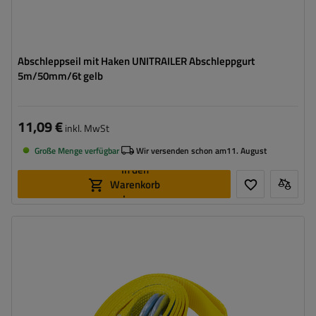
Abschleppseil mit Haken UNITRAILER Abschleppgurt
5m/50mm/6t gelb
11,09 €
inkl. MwSt
Große Menge verfügbar
Wir versenden schon am
11. August
In den
Warenkorb
legen
Länge des Zurrgurtes:
4,5 m
Gurtfestigkeit:
3 t (3000 kg)
Breite des Zurrgurtes:
50 mm