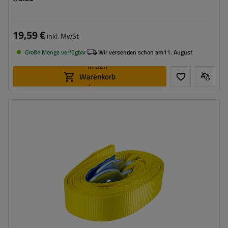
19,59 €
inkl. MwSt
Große Menge verfügbar
Wir versenden schon am
11. August
In den
Warenkorb
legen
Länge des Zurrgurtes:
5 m
Gurtfestigkeit:
6 t (6000 kg)
Breite des Zurrgurtes:
50 mm