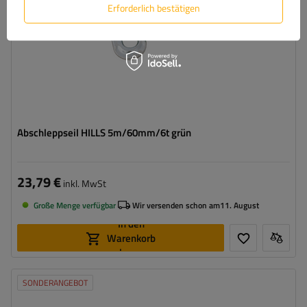
Erforderlich bestätigen
Abschleppseil HILLS 5m/60mm/6t grün
23,79 €
inkl. MwSt
Große Menge verfügbar
Wir versenden schon am
11. August
In den
Warenkorb
legen
SONDERANGEBOT
Länge des Zurrgurtes:
4,5 m