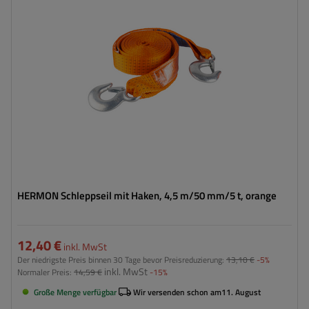
Gurtfestigkeit:
5 t (5000 kg)
Breite des Zurrgurtes:
50 mm
HERMON Schleppseil mit Haken, 4,5 m/50 mm/5 t, orange
12,40 €
inkl. MwSt
Der niedrigste Preis binnen 30 Tage bevor Preisreduzierung:
13,10 €
-5%
inkl. MwSt
Normaler Preis:
14,59 €
-15%
Große Menge verfügbar
Wir versenden schon am
11. August