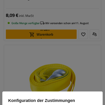
8,09 €
inkl. MwSt
Große Menge verfügbar
Wir versenden schon am
11. August
In den
Warenkorb
legen
Länge des Zurrgurtes:
3 m
Gurtfestigkeit:
3 t (3000 kg)
Breite des Zurrgurtes:
50 mm
Konfiguration der Zustimmungen