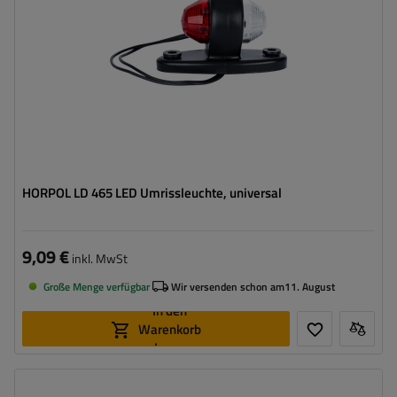
Kabel für Umrissleuchten:
zwei einzelne
HORPOL LD 465 LED Umrissleuchte, universal
9,09 €
inkl. MwSt
Große Menge verfügbar
Wir versenden schon am
11. August
In den
Warenkorb
legen