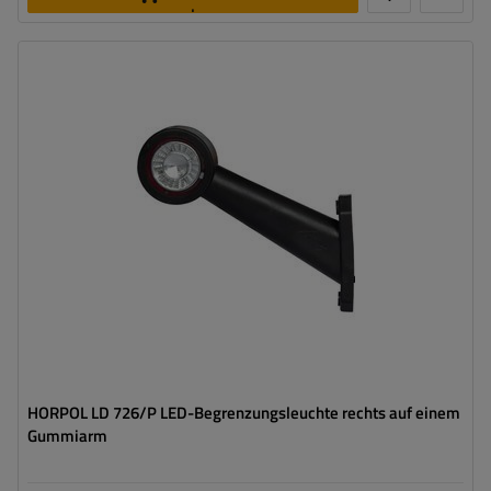
legen
Montageseite:
rechts
Lichtquelle:
LED
Spannung :
12/24 V
Lampenfunktionen:
vorderes Begrenzungslicht
,
hinteres
Begrenzungslicht
Kabel für Umrissleuchten:
rund
HORPOL LD 726/P LED-Begrenzungsleuchte rechts auf einem
Gummiarm