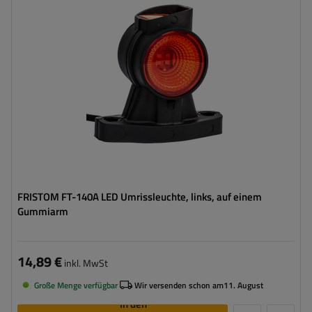
Spannung :
12/24 V
Lampenfunktionen:
vordere Umrissleuchte
,
hintere
Umrissleuchte
,
Seitenmarkierungsleuchte
Kabel für Umrissleuchten:
flach
FRISTOM FT-140A LED Umrissleuchte, links, auf einem
Gummiarm
14,89 €
inkl. MwSt
Große Menge verfügbar
Wir versenden schon am
11. August
In den