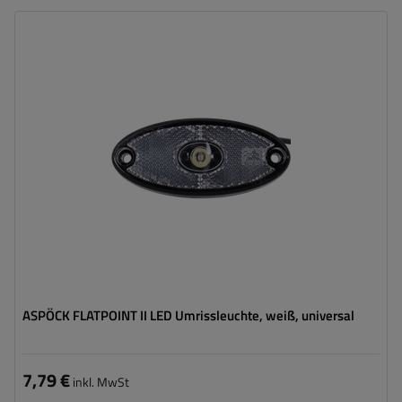
Montageseite:
universal
Lichtquelle:
LED
Spannung :
12 V
Lampenfunktionen:
vorderes Begrenzungslicht
,
Reflektor
Kabel für Umrissleuchten:
flach
ASPÖCK FLATPOINT II LED Umrissleuchte, weiß, universal
7,79 €
inkl. MwSt