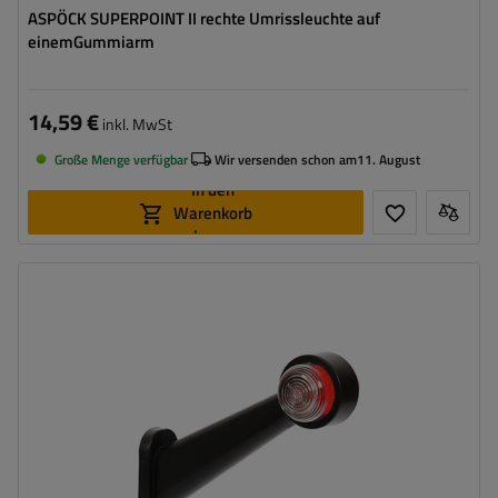
ASPÖCK SUPERPOINT II rechte Umrissleuchte auf
einemGummiarm
14,59 €
inkl. MwSt
Große Menge verfügbar
Wir versenden schon am
11. August
In den
Warenkorb
legen
Montageseite:
universal
Lichtquelle:
Glühbirne
Spannung :
12/24 V
Lampenfunktionen:
vordere Umrissleuchte
,
hintere
Umrissleuchte
Kabel für Umrissleuchten:
rund