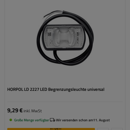
Montageseite:
universal
Lichtquelle:
LED
Spannung :
12/24 V
Lampenfunktionen:
vorderes Begrenzungslicht
Kabel für Umrissleuchten:
rund
HORPOL LD 2227 LED Begrenzungsleuchte universal
9,29 €
inkl. MwSt
Große Menge verfügbar
Wir versenden schon am
11. August
In den