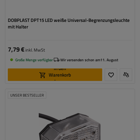
DOBPLAST DPT15 LED weiße Universal-Begrenzungsleuchte
mit Halter
7,79 €
inkl. MwSt
Große Menge verfügbar
Wir versenden schon am
11. August
In den
Warenkorb
legen
UNSER BESTSELLER
Montageseite:
universal
Lichtquelle:
Glühbirne
Spannung :
12 V
Lampenfunktionen:
vorderes Begrenzungslicht
,
Reflektor
Kabel für Umrissleuchten:
flach