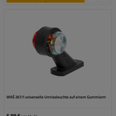
legen
Montageseite:
universal
Lichtquelle:
Glühbirne
Spannung :
12/24 V
Lampenfunktionen:
vordere Umrissleuchte
,
hintere
Umrissleuchte
Kabel für Umrissleuchten:
rund
WAŚ 267/l universelle Umrissleuchte auf einem Gummiarm
5,99 €