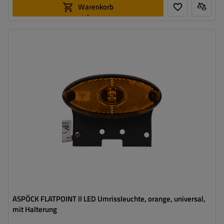
Warenkorb
legen
Montageseite:
universal
Lichtquelle:
LED
Spannung :
12 V
Lampenfunktionen:
Seitenmarkierungsleuchte
,
Reflektor
Kabel für Umrissleuchten:
flach
ASPÖCK FLATPOINT II LED Umrissleuchte, orange, universal,
mit Halterung