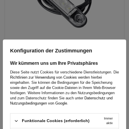
HORPOL LD 2327 LED Universal-Markierungsleuchte, schmal
Konfiguration der Zustimmungen
Wir kümmern uns um Ihre Privatsphäres
7,79 €
inkl. MwSt
Diese Seite nutzt Cookies für verschiedene Dienstleistungen. Die
Richtlinien zur Verwendung von Cookies
werden hierbei
Große Menge verfügbar
Wir versenden schon am
11. August
eingehalten. Sie können die Bedingungen für die Speicherung
In den
sowie den Zugriff auf die Cookie-Dateien in Ihrem Web-Browser
festlegen. Weitere Informationen zu den Nutzungsbedingungen
Warenkorb
und zum Datenschutz finden Sie auch unter
Datenschutz und
legen
Nutzungsbedingungen von Google
.
Montageseite:
links
Immer
Funktionale Cookies (erforderlich)
Lichtquelle:
Glühbirne
aktiv