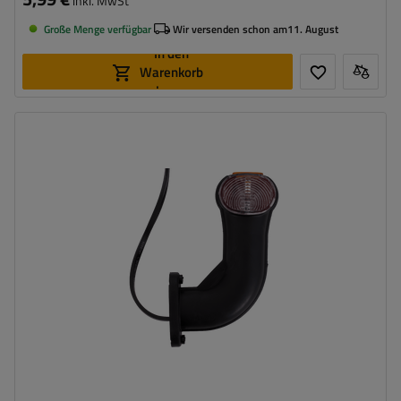
inkl. MwSt
Große Menge verfügbar
Wir versenden schon am
11. August
In den
Warenkorb
legen
Montageseite:
rechts
Lichtquelle:
Glühbirne
Spannung :
12 V
Lampenfunktionen:
Seitenmarkierungsleuchte
,
vordere
Umrissleuchte
,
hintere
Umrissleuchte
Kabel für Umrissleuchten:
flach