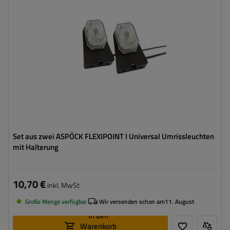
Spannung :
12 V
Lampenfunktionen:
vorderes Begrenzungslicht
,
Reflektor
Kabel für Umrissleuchten:
flach
Set aus zwei ASPÖCK FLEXIPOINT I Universal Umrissleuchten
mit Halterung
10,70 €
inkl. MwSt
Große Menge verfügbar
Wir versenden schon am
11. August
In den
Warenkorb