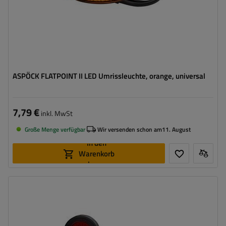
ASPÖCK FLATPOINT II LED Umrissleuchte, orange, universal
7,79 €
inkl. MwSt
Große Menge verfügbar
Wir versenden schon am
11. August
In den
Warenkorb
legen
Montageseite:
links
Lichtquelle:
LED
Spannung :
12/24 V