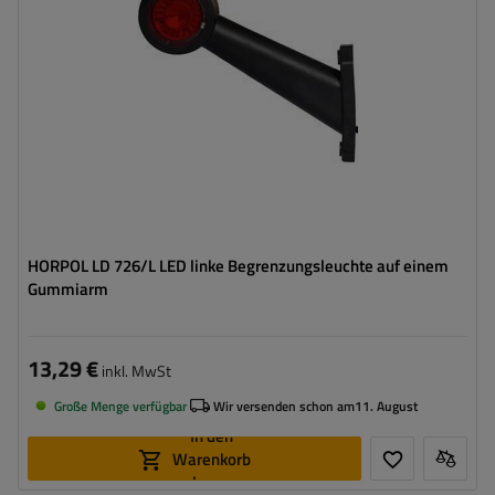
Lampenfunktionen:
vorderes Begrenzungslicht
,
hinteres
Begrenzungslicht
Kabel für Umrissleuchten:
rund
HORPOL LD 726/L LED linke Begrenzungsleuchte auf einem
Gummiarm
13,29 €
inkl. MwSt
Große Menge verfügbar
Wir versenden schon am
11. August
In den
Warenkorb
legen