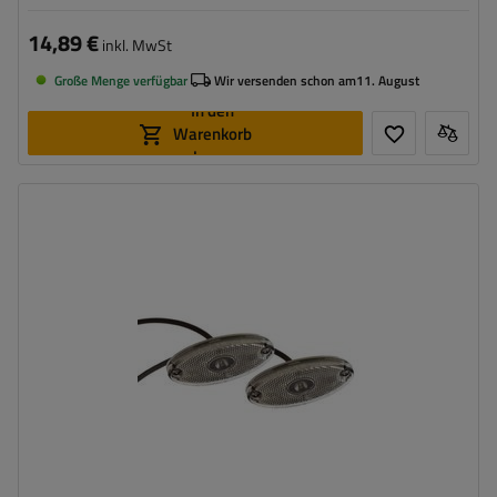
14,89 €
inkl. MwSt
Große Menge verfügbar
Wir versenden schon am
11. August
In den
Warenkorb
legen
Montageseite:
universal
Lichtquelle:
LED
Spannung :
12 V
Lampenfunktionen:
vorderes Begrenzungslicht
,
Reflektor
Kabel für Umrissleuchten:
flach