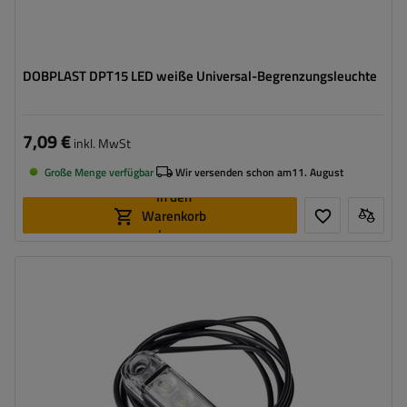
DOBPLAST DPT15 LED weiße Universal-Begrenzungsleuchte
7,09 €
inkl. MwSt
Große Menge verfügbar
Wir versenden schon am
11. August
In den
Warenkorb
legen
Montageseite:
universal
Lichtquelle:
LED
Spannung :
12/24 V
Lampenfunktionen:
vorderes Begrenzungslicht
Kabel für Umrissleuchten:
zwei einzelne