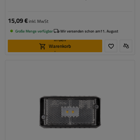
15,09 €
inkl. MwSt
Große Menge verfügbar
Wir versenden schon am
11. August
In den
Warenkorb
legen
Montageseite:
universal
Lichtquelle:
LED
Spannung :
12/24 V
Lampenfunktionen:
vorderes Begrenzungslicht
,
Reflektor
Kabel für Umrissleuchten:
flach