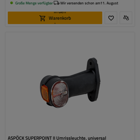
Große Menge verfügbar
Wir versenden schon am
11. August
In den
Warenkorb
legen
Montageseite:
universal
Lichtquelle:
Glühbirne
Spannung :
12 V
Lampenfunktionen:
Seitenmarkierungsleuchte
,
vordere
Umrissleuchte
,
hintere
Umrissleuchte
Kabel für Umrissleuchten:
flach
ASPÖCK SUPERPOINT II Umrissleuchte, universal