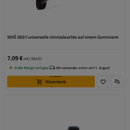
WAŚ 263/I universelle Umrissleuchte auf einem Gummiarm
7,09 €
inkl. MwSt
Große Menge verfügbar
Wir versenden schon am
11. August
In den
Warenkorb
legen
Montageseite:
universal
Lichtquelle:
LED
Spannung :
12/24 V
Lampenfunktionen:
vorderes Begrenzungslicht
,
hinteres
Begrenzungslicht