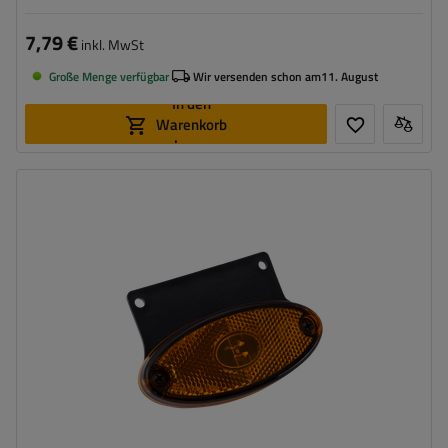
7,79 €
inkl. MwSt
Große Menge verfügbar
Wir versenden schon am
11. August
In den
Warenkorb
legen
Montageseite:
universal
Lichtquelle:
LED
Spannung :
12 V
Lampenfunktionen:
Seitenmarkierungsleuchte
,
Reflektor
Kabel für Umrissleuchten:
flach