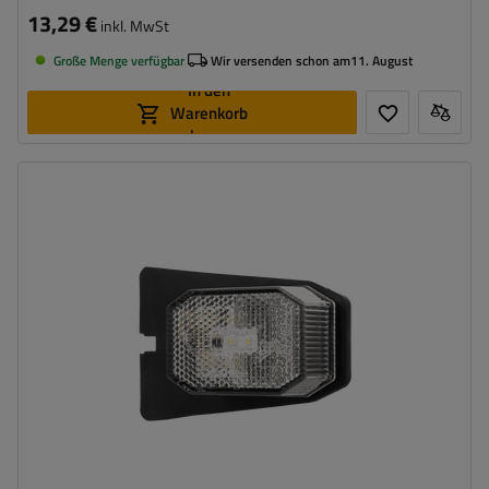
13,29 €
inkl. MwSt
Große Menge verfügbar
Wir versenden schon am
11. August
In den
Warenkorb
legen
Montageseite:
universal
Lichtquelle:
LED
Spannung :
12 V
Lampenfunktionen:
vorderes Begrenzungslicht
,
Reflektor
Kabel für Umrissleuchten:
flach