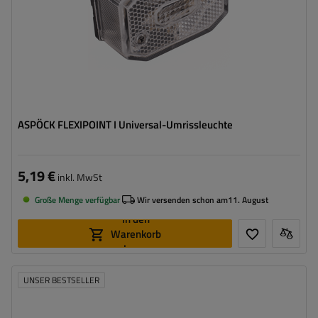
ASPÖCK FLEXIPOINT I Universal-Umrissleuchte
5,19 €
inkl. MwSt
Große Menge verfügbar
Wir versenden schon am
11. August
In den
Warenkorb
legen
UNSER BESTSELLER
Montageseite:
universal
Lichtquelle:
Glühbirne