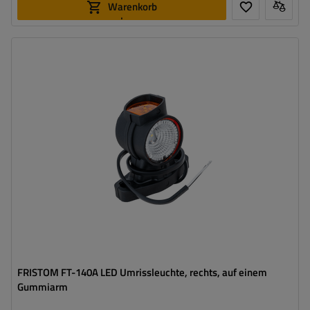
Warenkorb
legen
Montageseite:
rechts
Lichtquelle:
LED
Spannung :
12/24 V
Lampenfunktionen:
vordere Umrissleuchte
,
hintere
Umrissleuchte
,
Seitenmarkierungsleuchte
Kabel für Umrissleuchten:
flach
FRISTOM FT-140A LED Umrissleuchte, rechts, auf einem
Gummiarm