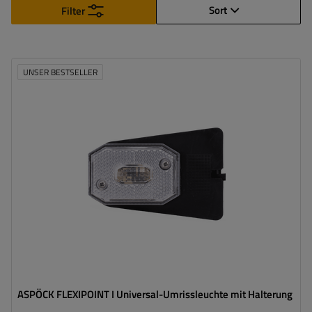
Sort
Filter
UNSER BESTSELLER
Montageseite:
universal
Lichtquelle:
Glühbirne
Spannung :
12 V
Lampenfunktionen:
vorderes Begrenzungslicht
,
Reflektor
Kabel für Umrissleuchten:
flach
ASPÖCK FLEXIPOINT I Universal-Umrissleuchte mit Halterung