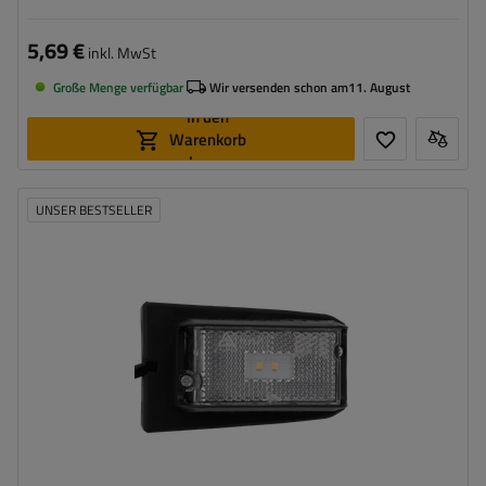
5,69 €
inkl. MwSt
Große Menge verfügbar
Wir versenden schon am
11. August
In den
Warenkorb
legen
UNSER BESTSELLER
Montageseite:
universal
Lichtquelle:
LED
Spannung :
12/24 V
Lampenfunktionen:
vorderes Begrenzungslicht
,
Reflektor
Kabel für Umrissleuchten:
flach