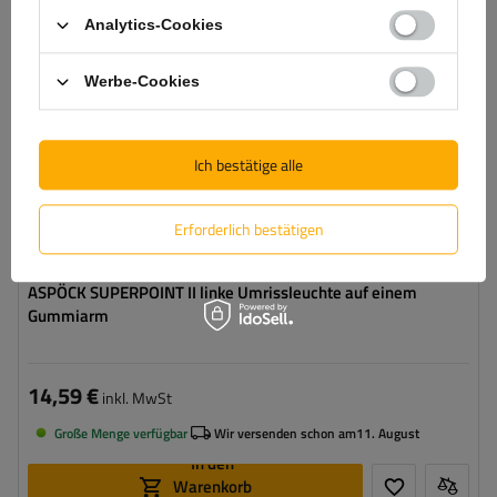
Spannung :
12 V
Analytics-Cookies
Lampenfunktionen:
Seitenmarkierungsleuchte
,
vordere
Umrissleuchte
,
hintere
Umrissleuchte
Werbe-Cookies
Kabel für Umrissleuchten:
flach
Ich bestätige alle
Erforderlich bestätigen
ASPÖCK SUPERPOINT II linke Umrissleuchte auf einem
Gummiarm
14,59 €
inkl. MwSt
Große Menge verfügbar
Wir versenden schon am
11. August
In den
Warenkorb