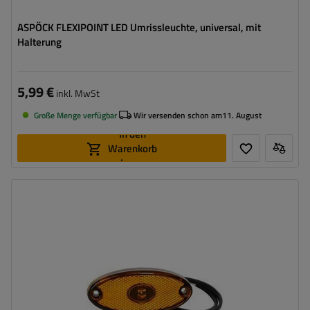
ASPÖCK FLEXIPOINT LED Umrissleuchte, universal, mit
Halterung
5,99 €
inkl. MwSt
Große Menge verfügbar
Wir versenden schon am
11. August
In den
Warenkorb
legen
Montageseite:
universal
Lichtquelle:
LED
Spannung :
12 V
Lampenfunktionen:
Seitenmarkierungsleuchte
,
Reflektor
Kabel für Umrissleuchten:
flach