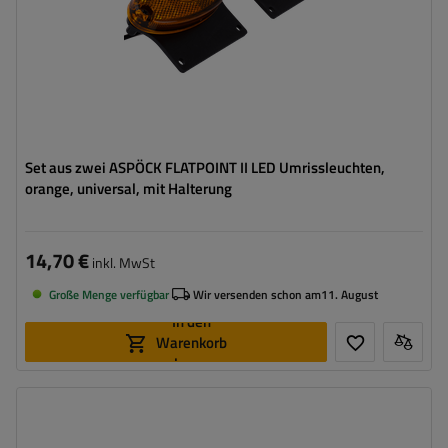
Set aus zwei ASPÖCK FLATPOINT II LED Umrissleuchten,
orange, universal, mit Halterung
14,70 €
inkl. MwSt
Große Menge verfügbar
Wir versenden schon am
11. August
In den
Warenkorb
legen
Montageseite:
universal
Lichtquelle:
LED