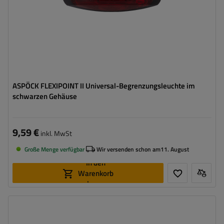
ASPÖCK FLEXIPOINT II Universal-Begrenzungsleuchte im
schwarzen Gehäuse
9,59 €
inkl. MwSt
Große Menge verfügbar
Wir versenden schon am
11. August
In den
Warenkorb
legen
Montageseite:
links
Lichtquelle:
LED