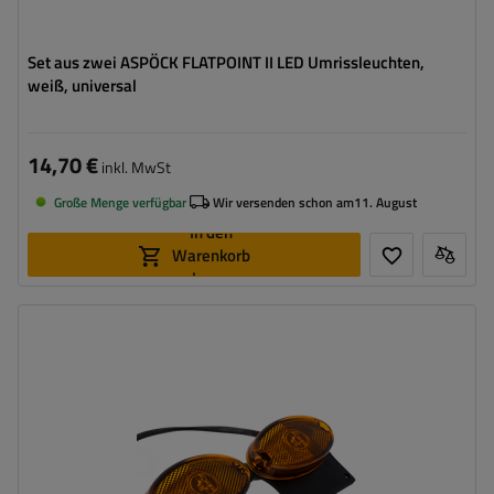
Set aus zwei ASPÖCK FLATPOINT II LED Umrissleuchten,
weiß, universal
14,70 €
inkl. MwSt
Große Menge verfügbar
Wir versenden schon am
11. August
In den
Warenkorb
legen
Montageseite:
universal
Lichtquelle:
LED
Spannung :
12 V
Lampenfunktionen:
Seitenmarkierungsleuchte
,
Reflektor
Kabel für Umrissleuchten:
flach