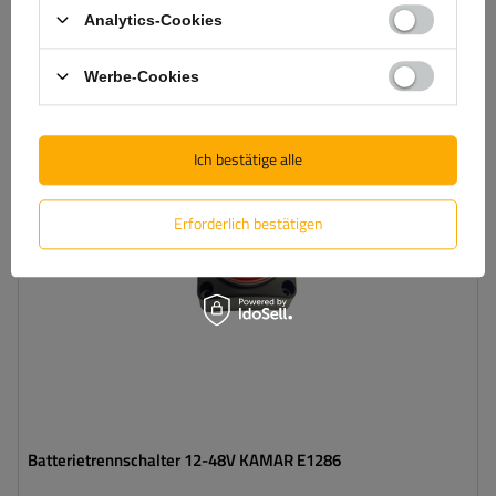
In den
Analytics-Cookies
Warenkorb
legen
Werbe-Cookies
SONDERANGEBOT
Spannung :
12/48 V
Höhe:
70 mm
Ich bestätige alle
Breite:
68 mm
Bohrungsabstand:
55 mm
Erforderlich bestätigen
Batterietrennschalter 12-48V KAMAR E1286