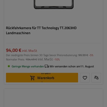
Rückfahrkamera für TT Technology TT.2063HD
Landmaschinen
94,00 €
inkl. MwSt
Der niedrigste Preis binnen 30 Tage bevor Preisreduzierung:
99,30 €
-5%
inkl. MwSt
Normaler Preis:
104,49 €
-10%
Geringe Menge vorhanden
Wir versenden schon am
11. August
In den
Warenkorb
legen
Model:
TT.2A15M
Länge:
15 m