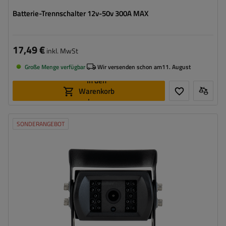
Batterie-Trennschalter 12v-50v 300A MAX
17,49 €
inkl. MwSt
Große Menge verfügbar
Wir versenden schon am
11. August
In den
Warenkorb
legen
SONDERANGEBOT
Model:
TT.2063HD