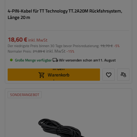
4-PIN-Kabel für TT Technology TT.2A20M Rückfahrsystem,
Länge 20 m
18,60 €
inkl. MwSt
Der niedrigste Preis binnen 30 Tage bevor Preisreduzierung:
19,70 €
-5%
inkl. MwSt
Normaler Preis:
21,89 €
-15%
Große Menge verfügbar
Wir versenden schon am
11. August
In den
Warenkorb
legen
SONDERANGEBOT
Model:
TT.2A5M
Länge:
5 m