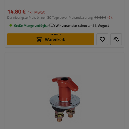
14,80 €
inkl. MwSt
Der niedrigste Preis binnen 30 Tage bevor Preisreduzierung:
16,39 €
-9%
Große Menge verfügbar
Wir versenden schon am
11. August
In den
Warenkorb
legen
Spannung :
12/24 V
Höhe:
100 mm
Bohrungsabstand:
44 mm