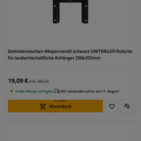
Getreiderutschen-Absperrventil schwarz UNITRAILER Rutsche
für landwirtschaftliche Anhänger 250x355mm
19,09 €
inkl. MwSt
Große Menge verfügbar
Wir versenden schon am
11. August
In den
Warenkorb
legen
Breite:
250 mm
Höhe:
355 mm