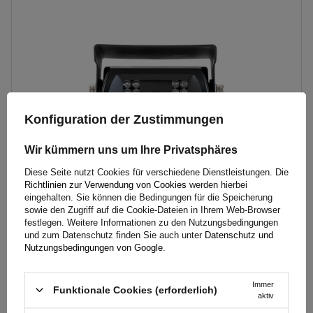
Model:
TT.2063
Konfiguration der Zustimmungen
Wir kümmern uns um Ihre Privatsphäres
Diese Seite nutzt Cookies für verschiedene Dienstleistungen. Die
Richtlinien zur Verwendung von Cookies
werden hierbei
eingehalten. Sie können die Bedingungen für die Speicherung
sowie den Zugriff auf die Cookie-Dateien in Ihrem Web-Browser
festlegen. Weitere Informationen zu den Nutzungsbedingungen
Rückfahrkamera für TT Technology TT.2063 Landmaschinen
und zum Datenschutz finden Sie auch unter
Datenschutz und
Nutzungsbedingungen von Google
.
95,19 €
inkl. MwSt
Immer
Funktionale Cookies (erforderlich)
aktiv
Große Menge verfügbar
Wir versenden schon am
11. August