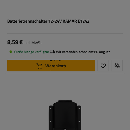
Batterietrennschalter 12-24V KAMAR E1242
8,59 €
inkl. MwSt
Große Menge verfügbar
Wir versenden schon am
11. August
In den
Warenkorb
legen
Breite:
250 mm
Höhe:
355 mm