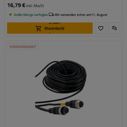
16,79 €
inkl. MwSt
Große Menge verfügbar
Wir versenden schon am
11. August
In den
Warenkorb
legen
SONDERANGEBOT
Model:
TT.2A20M
Länge:
20 m