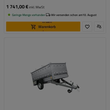
1 741,00 €
inkl. MwSt
Geringe Menge vorhanden
Wir versenden schon am
10. August
In den
Warenkorb
legen
Model:
Force 230 KIPP
ZGG max.:
750 kg
Länge des Laderaums:
2309 mm
Breite des Laderaums:
1261 mm
Art der Federung:
ungebremste Achse bis 750 kg
Möglichkeit der Lagerung auf der hinteren Bordwand
Verzinkter Stahl