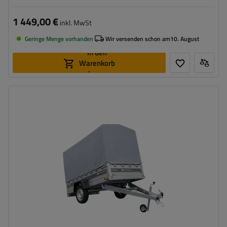
1 449,00 €
inkl. MwSt
Geringe Menge vorhanden
Wir versenden schon am
10. August
In den
Warenkorb
legen
Model:
Force 230 KIPP
ZGG max.:
750 kg
Länge des Laderaums:
2309 mm
Breite des Laderaums:
1261 mm
Art der Federung:
ungebremste Achse bis 750 kg
Geschweißte Konstruktion
Alle Bordwände demontierbar