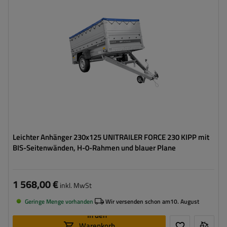
Länge des Laderaums:
2309 mm
Breite des Laderaums:
1261 mm
Art der Federung:
ungebremste Achse bis 750 kg
Alle Bordwände abnehmbar
Geschweißte Konstruktion
Leichter Anhänger 230x125 UNITRAILER FORCE 230 KIPP mit
BIS-Seitenwänden, H-0-Rahmen und blauer Plane
1 568,00 €
inkl. MwSt
Geringe Menge vorhanden
Wir versenden schon am
10. August
In den
Warenkorb