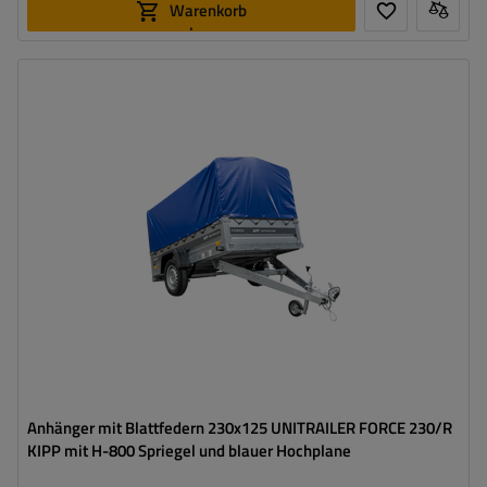
Warenkorb
legen
Model:
Force 230/R KIPP
ZGG max.:
750 kg
Länge des Laderaums:
2309 mm
Breite des Laderaums:
1261 mm
Art der Federung:
1 ungebremste Achse mit Blattfedern
750 kg
Federung
Geschweißte Konstruktion
Anhänger mit Blattfedern 230x125 UNITRAILER FORCE 230/R
KIPP mit H-800 Spriegel und blauer Hochplane