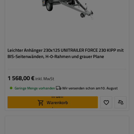
Leichter Anhänger 230x125 UNITRAILER FORCE 230 KIPP mit
BIS-Seitenwänden, H-0-Rahmen und grauer Plane
1 568,00 €
inkl. MwSt
Geringe Menge vorhanden
Wir versenden schon am
10. August
In den
Warenkorb
legen
Model:
Force 230 KIPP
ZGG max.:
750 kg