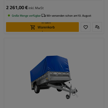
2 261,00 €
inkl. MwSt
Große Menge verfügbar
Wir versenden schon am
10. August
In den
Warenkorb
legen
Model:
Force 230 KIPP
ZGG max.:
750 kg
Länge des Laderaums:
2309 mm
Breite des Laderaums:
1261 mm
Art der Federung:
ungebremste Achse bis 750 kg
Möglichkeit der Lagerung auf der hinteren Bordwand
Verzinkter Stahl