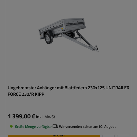
ZGG max.:
750 kg
Länge des Laderaums:
2309 mm
Breite des Laderaums:
1261 mm
Art der Federung:
1 ungebremste Achse mit Blattfedern
750 kg
Federung
Geschweißte Konstruktion
Ungebremster Anhänger mit Blattfedern 230x125 UNITRAILER
FORCE 230/R KIPP
1 399,00 €
inkl. MwSt
Große Menge verfügbar
Wir versenden schon am
10. August
In den