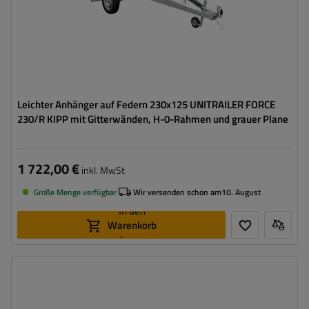
Leichter Anhänger auf Federn 230x125 UNITRAILER FORCE
230/R KIPP mit Gitterwänden, H-0-Rahmen und grauer Plane
1 722,00 €
inkl. MwSt
Große Menge verfügbar
Wir versenden schon am
10. August
In den
Warenkorb
legen
Model:
Force 230/R KIPP
ZGG max.:
750 kg