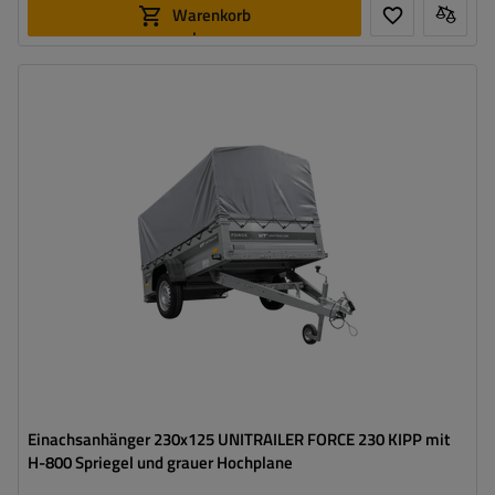
Warenkorb
legen
Model:
Force 230 KIPP
ZGG max.:
750 kg
Länge des Laderaums:
2309 mm
Breite des Laderaums:
1261 mm
Art der Federung:
ungebremste Achse bis 750 kg
Geschweißte Konstruktion
Alle Bordwände demontierbar
Einachsanhänger 230x125 UNITRAILER FORCE 230 KIPP mit
H-800 Spriegel und grauer Hochplane