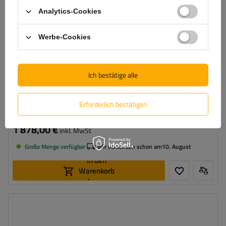
Analytics-Cookies
Werbe-Cookies
Ich bestätige alle
Einachsiger Federanhänger 230x125 UNITRAILER FORCE
230/R KIPP mit BIS-Seitenwänden, H-800-Rahmen und
grauer Plane
Erforderlich bestätigen
1 878,00 €
inkl. MwSt
Große Menge verfügbar
Wir versenden schon am
10. August
In den
Warenkorb
legen
Model:
Force 230/R KIPP
ZGG max.:
750 kg