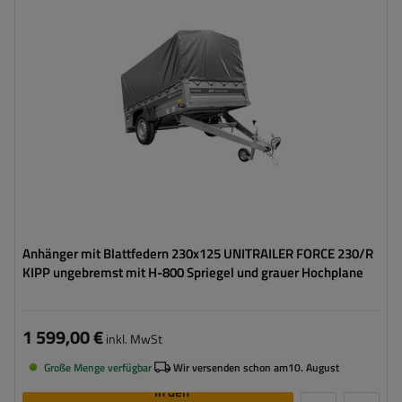
Länge des Laderaums:
2309 mm
Breite des Laderaums:
1261 mm
Art der Federung:
1 ungebremste Achse mit Blattfedern
750 kg
Federung
Geschweißte Konstruktion
Anhänger mit Blattfedern 230x125 UNITRAILER FORCE 230/R
KIPP ungebremst mit H-800 Spriegel und grauer Hochplane
1 599,00 €
inkl. MwSt
Große Menge verfügbar
Wir versenden schon am
10. August
In den