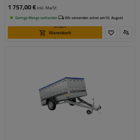
1 757,00 €
inkl. MwSt
Geringe Menge vorhanden
Wir versenden schon am
10. August
In den
Warenkorb
legen
Model:
Force 230/R KIPP
ZGG max.:
750 kg
Länge des Laderaums:
2309 mm
Breite des Laderaums:
1261 mm
Art der Federung:
1 ungebremste Achse mit Blattfedern
750 kg
Federung
Geschweißte Konstruktion