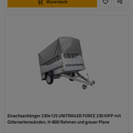
Warenkorb
legen
Model:
Force 230 KIPP
ZGG max.:
750 kg
Länge des Laderaums:
2309 mm
Breite des Laderaums:
1261 mm
Art der Federung:
ungebremste Achse bis 750 kg
Alle Bordwände abnehmbar
Geschweißte Konstruktion
Einachsanhänger 230x125 UNITRAILER FORCE 230 KIPP mit
Gitterseitenwänden, H-800 Rahmen und grauer Plane