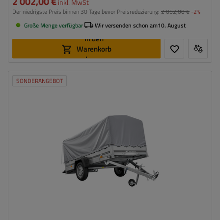
2 002,00 €
inkl. MwSt
Der niedrigste Preis binnen 30 Tage bevor Preisreduzierung:
2 052,00 €
-2%
Große Menge verfügbar
Wir versenden schon am
10. August
In den
Warenkorb
legen
SONDERANGEBOT
Model:
Garden Trailer 264 KIPP
ZGG max.:
750 kg
Länge des Laderaums:
2641 mm
Breite des Laderaums:
1256 mm
Art der Federung:
ungebremste Achse bis 750 kg
Rahmen mit Plane – hohe Ladefläche
Verwendung von verzinktem Stahl