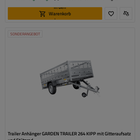
In den
Warenkorb
legen
SONDERANGEBOT
Model:
Garden Trailer 264 KIPP
ZGG max.:
750 kg
Länge des Laderaums:
2641 mm
Breite des Laderaums:
1256 mm
Art der Federung:
ungebremste Achse bis 750 kg
Verwendung von verzinktem Stahl
Zusätzliche Bordwände – hohe Transportfläche
Trailer Anhänger GARDEN TRAILER 264 KIPP mit Gitteraufsatz