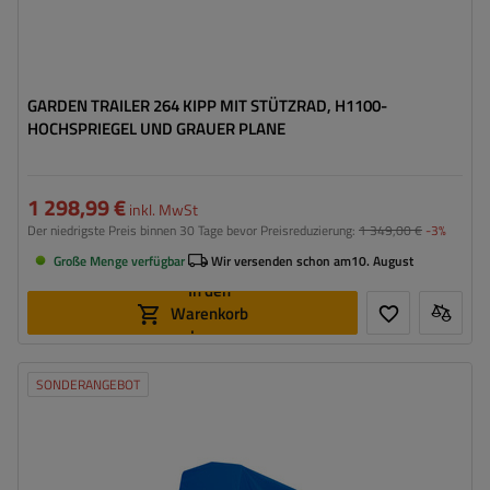
GARDEN TRAILER 264 KIPP MIT STÜTZRAD, H1100-
HOCHSPRIEGEL UND GRAUER PLANE
1 298,99 €
inkl. MwSt
Der niedrigste Preis binnen 30 Tage bevor Preisreduzierung:
1 349,00 €
-3%
Große Menge verfügbar
Wir versenden schon am
10. August
In den
Warenkorb
legen
SONDERANGEBOT
Anzahl der Achse:
1
Art der Federung:
ungebremste Achse bis 750 kg
Breite des Laderaums:
1256 mm
Länge des Laderaums:
2641 mm