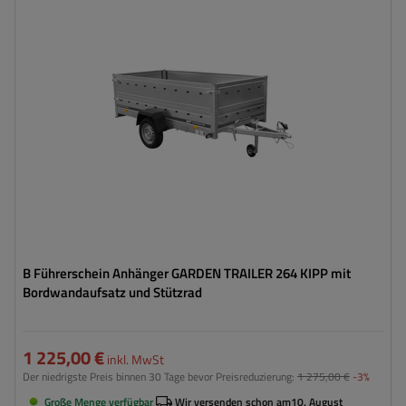
ZGG max.:
750 kg
Länge des Laderaums:
2641 mm
Breite des Laderaums:
1256 mm
Art der Federung:
ungebremste Achse bis 750 kg
Zusätzliche Bordwände – hohe Transportfläche
Kippdeichsel
B Führerschein Anhänger GARDEN TRAILER 264 KIPP mit
Bordwandaufsatz und Stützrad
1 225,00 €
inkl. MwSt
Der niedrigste Preis binnen 30 Tage bevor Preisreduzierung:
1 275,00 €
-3%
Große Menge verfügbar
Wir versenden schon am
10. August