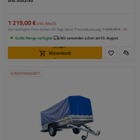
und Stützrad
1 219,00 €
inkl. MwSt
Der niedrigste Preis binnen 30 Tage bevor Preisreduzierung:
1 269,00 €
-3%
Große Menge verfügbar
Wir versenden schon am
10. August
In den
Warenkorb
legen
SONDERANGEBOT
Model:
Garden Trailer 264 KIPP
ZGG max.:
750 kg
Länge des Laderaums:
2641 mm
Breite des Laderaums:
1256 mm
Art der Federung:
ungebremste Achse bis 750 kg
Rahmen mit Plane – hohe Ladefläche
Verwendung von verzinktem Stahl