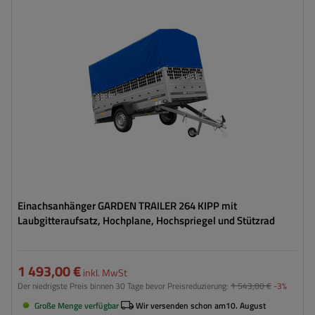
ZGG max.:
750 kg
Länge des Laderaums:
2641 mm
Breite des Laderaums:
1256 mm
Art der Federung:
ungebremste Achse bis 750 kg
Hochplane
Große Transportfläche
Einachsanhänger GARDEN TRAILER 264 KIPP mit
Laubgitteraufsatz, Hochplane, Hochspriegel und Stützrad
1 493,00 €
inkl. MwSt
Der niedrigste Preis binnen 30 Tage bevor Preisreduzierung:
1 543,00 €
-3%
Große Menge verfügbar
Wir versenden schon am
10. August