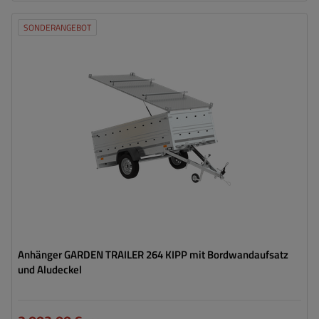
SONDERANGEBOT
Model:
Garden Trailer 264 KIPP
ZGG max.:
750 kg
Länge des Laderaums:
2641 mm
Breite des Laderaums:
1256 mm
Art der Federung:
ungebremste Achse bis 750 kg
Große Transportfläche
Kippdeichsel
Anhänger GARDEN TRAILER 264 KIPP mit Bordwandaufsatz
und Aludeckel