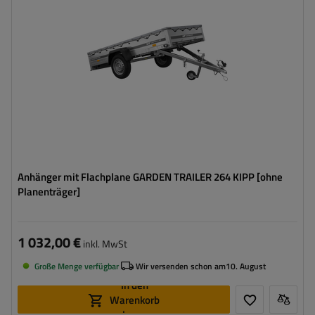
Breite des Laderaums:
1256 mm
Art der Federung:
ungebremste Achse bis 750 kg
Flachplane zum Schutz vor Regen
Größte Transportfläche
Anhänger mit Flachplane GARDEN TRAILER 264 KIPP [ohne
Planenträger]
1 032,00 €
inkl. MwSt
Große Menge verfügbar
Wir versenden schon am
10. August
In den
Warenkorb
legen