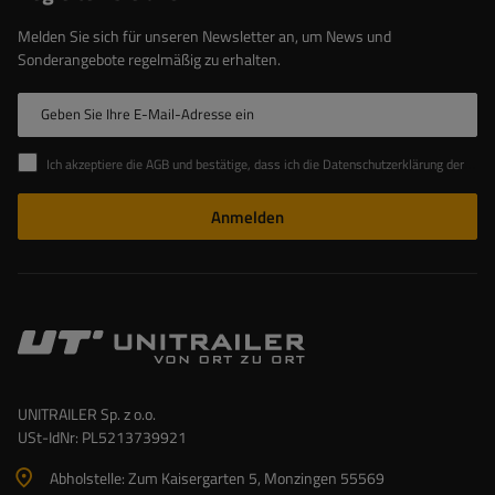
Melden Sie sich für unseren Newsletter an, um News und
Sonderangebote regelmäßig zu erhalten.
Geben Sie Ihre E-Mail-Adresse ein
Ich akzeptiere die AGB und bestätige, dass ich die Datenschutzerklärung der Website zur Kenntnis genommen habe
Anmelden
UNITRAILER Sp. z o.o.
USt-IdNr: PL5213739921
Abholstelle: Zum Kaisergarten 5, Monzingen 55569