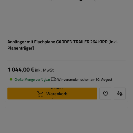
Anhänger mit Flachplane GARDEN TRAILER 264 KIPP [inkl.
Planenträger]
1 044,00 €
inkl. MwSt
Große Menge verfügbar
Wir versenden schon am
10. August
In den
Warenkorb
legen
Model:
Garden Trailer 264 KIPP
ZGG max.:
750 kg
Länge des Laderaums:
2641 mm