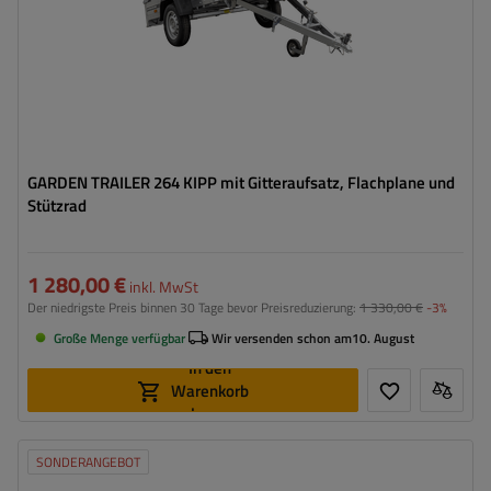
Zusätzliche Bordwände – hohe Transportfläche
GARDEN TRAILER 264 KIPP mit Gitteraufsatz, Flachplane und
Stützrad
1 280,00 €
inkl. MwSt
Der niedrigste Preis binnen 30 Tage bevor Preisreduzierung:
1 330,00 €
-3%
Große Menge verfügbar
Wir versenden schon am
10. August
In den
Warenkorb
legen
SONDERANGEBOT
Model:
Garden Trailer 264 KIPP