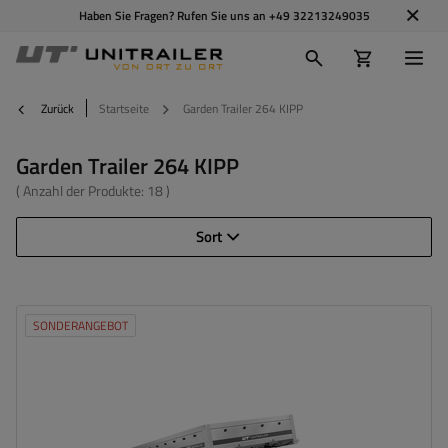
Haben Sie Fragen? Rufen Sie uns an
+49 32213249035
Zurück
Startseite
Garden Trailer 264 KIPP
Garden Trailer 264 KIPP
( Anzahl der Produkte:
18
)
Sort
SONDERANGEBOT
Model:
Garden Trailer 264 KIPP
ZGG max.:
750 kg
Länge des Laderaums:
2641 mm
Breite des Laderaums:
1256 mm
Anzahl der Achse:
1