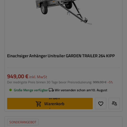
Größte Transportfläche
Verzinkter Stahl
Einachsiger Anhänger Unitrailer GARDEN TRAILER 264 KIPP
949,00 €
inkl. MwSt
Der niedrigste Preis binnen 30 Tage bevor Preisreduzierung:
999,00 €
-5%
Große Menge verfügbar
Wir versenden schon am
10. August
In den
Warenkorb
legen
SONDERANGEBOT
Model:
Garden Trailer 264 KIPP