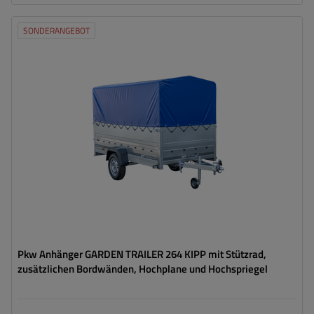
SONDERANGEBOT
Model:
Garden Trailer 264 KIPP
ZGG max.:
750 kg
Länge des Laderaums:
2641 mm
Breite des Laderaums:
1256 mm
Art der Federung:
ungebremste Achse bis 750 kg
Größte Transportfläche
Hochplane
Pkw Anhänger GARDEN TRAILER 264 KIPP mit Stützrad,
zusätzlichen Bordwänden, Hochplane und Hochspriegel