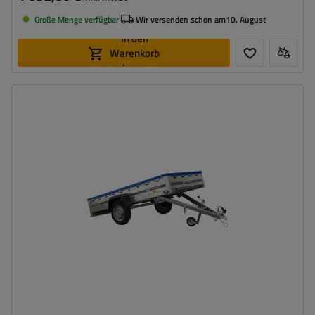
Große Menge verfügbar
Wir versenden schon am
10. August
In den
Warenkorb
legen
Model:
Garden Trailer 264 KIPP
ZGG max.:
750 kg
Länge des Laderaums:
2641 mm
Breite des Laderaums:
1256 mm
Art der Federung:
ungebremste Achse bis 750 kg
Flachplane zum Schutz vor Regen
Größte Transportfläche