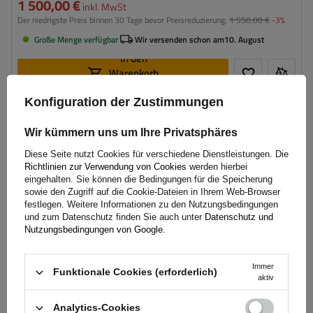
1 500,00 €
inkl. MwSt
Der niedrigste Preis binnen 30 Tage bevor Preisreduzierung:
1 550,00 €
-3%
Große Menge verfügbar
Wir versenden schon am
10. August
In den
Warenkorb
legen
Konfiguration der Zustimmungen
SONDERANGEBOT
Model:
Garden Trailer 264 KIPP
Wir kümmern uns um Ihre Privatsphäres
ZGG max.:
750 kg
Diese Seite nutzt Cookies für verschiedene Dienstleistungen. Die
Länge des Laderaums:
2641 mm
Richtlinien zur Verwendung von Cookies
werden hierbei
Breite des Laderaums:
1256 mm
eingehalten. Sie können die Bedingungen für die Speicherung
Art der Federung:
ungebremste Achse bis 750 kg
sowie den Zugriff auf die Cookie-Dateien in Ihrem Web-Browser
festlegen. Weitere Informationen zu den Nutzungsbedingungen
Größte Transportfläche
Hochplane
und zum Datenschutz finden Sie auch unter
Datenschutz und
Nutzungsbedingungen von Google
.
Immer
Funktionale Cookies (erforderlich)
aktiv
Analytics-Cookies