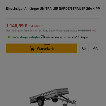
Einachsiger Anhänger UNITRAILER GARDEN TRAILER 264 KIPP
1 148,99 €
inkl. MwSt
Der niedrigste Preis binnen 30 Tage bevor Preisreduzierung:
1 199,00 €
-4%
Große Menge verfügbar
Wir versenden schon am
10. August
In den
Warenkorb
legen
Model:
Garden Trailer 264 KIPP
ZGG max.:
750 kg
Länge des Laderaums:
2641 mm
Breite des Laderaums:
1256 mm
Art der Federung:
ungebremste Achse bis 750 kg
Flachplane zum Schutz vor Regen
Größte Transportfläche