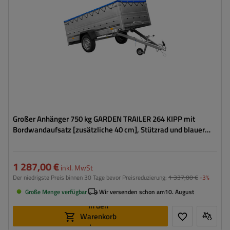
Art der Federung:
ungebremste Achse bis 750 kg
Zusätzliche Bordwände – hohe Transportfläche
Flachplane zum Schutz vor Regen
Großer Anhänger 750 kg GARDEN TRAILER 264 KIPP mit
Bordwandaufsatz [zusätzliche 40 cm], Stützrad und blauer
Flachplane
1 287,00 €
inkl. MwSt
Der niedrigste Preis binnen 30 Tage bevor Preisreduzierung:
1 337,00 €
-3%
Große Menge verfügbar
Wir versenden schon am
10. August
In den
Warenkorb
legen