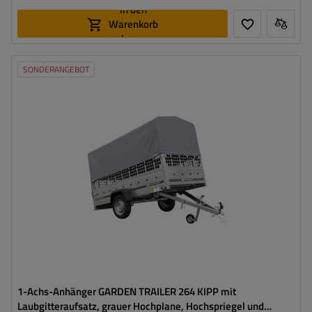
In den
Warenkorb
legen
SONDERANGEBOT
Model:
Garden Trailer 264 KIPP
ZGG max.:
750 kg
Länge des Laderaums:
2641 mm
Breite des Laderaums:
1256 mm
Art der Federung:
ungebremste Achse bis 750 kg
Hochplane
Große Transportfläche
1-Achs-Anhänger GARDEN TRAILER 264 KIPP mit
Laubgitteraufsatz, grauer Hochplane, Hochspriegel und