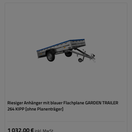
Model:
Garden Trailer 264 KIPP
ZGG max.:
750 kg
Länge des Laderaums:
2641 mm
Breite des Laderaums:
1256 mm
Art der Federung:
ungebremste Achse bis 750 kg
Flachplane zum Schutz vor Regen
Größte Transportfläche
Riesiger Anhänger mit blauer Flachplane GARDEN TRAILER
264 KIPP [ohne Planenträger]
1 032,00 €
inkl. MwSt