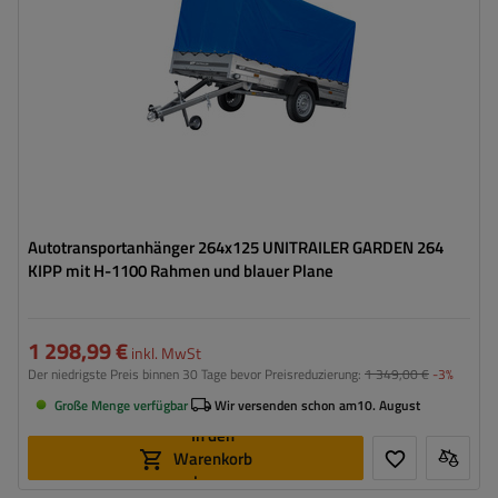
Model:
Garden Trailer 264 KIPP
Rahmen mit Plane – hohe Ladefläche
Verwendung von verzinktem Stahl
Autotransportanhänger 264x125 UNITRAILER GARDEN 264
KIPP mit H-1100 Rahmen und blauer Plane
1 298,99 €
inkl. MwSt
Der niedrigste Preis binnen 30 Tage bevor Preisreduzierung:
1 349,00 €
-3%
Große Menge verfügbar
Wir versenden schon am
10. August
In den
Warenkorb
legen