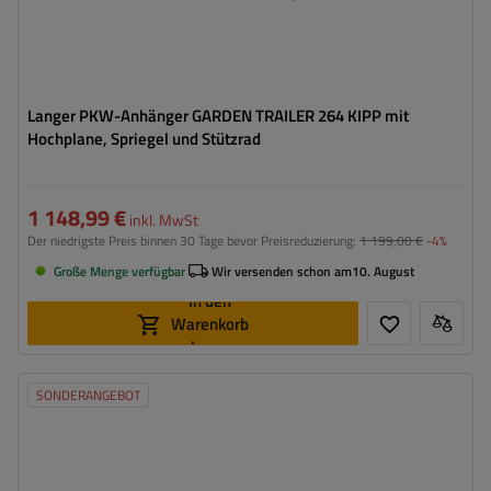
Langer PKW-Anhänger GARDEN TRAILER 264 KIPP mit
Hochplane, Spriegel und Stützrad
1 148,99 €
inkl. MwSt
Der niedrigste Preis binnen 30 Tage bevor Preisreduzierung:
1 199,00 €
-4%
Große Menge verfügbar
Wir versenden schon am
10. August
In den
Warenkorb
legen
SONDERANGEBOT
Model:
Garden Trailer 264 KIPP
ZGG max.:
750 kg
Länge des Laderaums:
2641 mm
Breite des Laderaums:
1256 mm