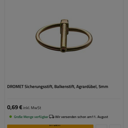
Bolzenlänge:
40 mm
Federring-Durchmesser:
39 mm
DROMET Sicherungsstift, Balkenstift, Agrardübel, 5mm
0,69 €
inkl. MwSt
Große Menge verfügbar
Wir versenden schon am
11. August
In den