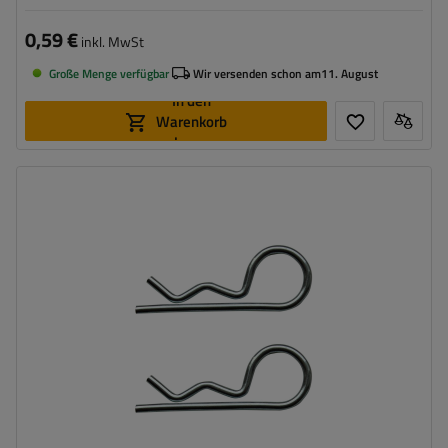
0,59 €
inkl. MwSt
Große Menge verfügbar
Wir versenden schon am
11. August
In den
Warenkorb
legen
Dicke:
2 mm
Gesamtlänge:
58 mm