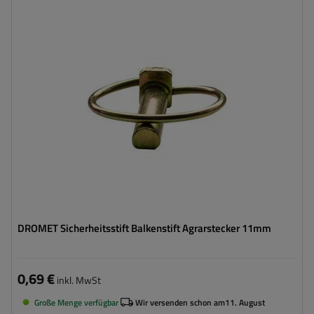
Bolzenstärke:
11 mm
Bolzenlänge:
42 mm
Federring-Durchmesser:
41 mm
DROMET Sicherheitsstift Balkenstift Agrarstecker 11mm
0,69 €
inkl. MwSt
Große Menge verfügbar
Wir versenden schon am
11. August