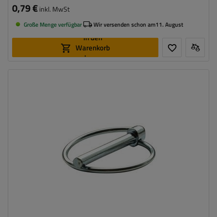
0,79 €
inkl. MwSt
Große Menge verfügbar
Wir versenden schon am
11. August
In den
Warenkorb
legen
Bolzenstärke:
4,5 mm
Bolzenlänge:
42 mm
Federring-Durchmesser:
34 mm