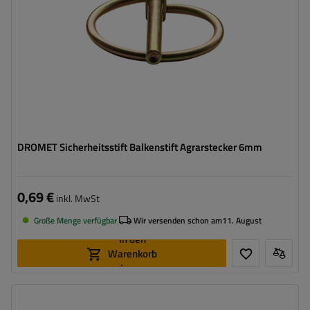
DROMET Sicherheitsstift Balkenstift Agrarstecker 6mm
0,69 €
inkl. MwSt
Große Menge verfügbar
Wir versenden schon am
11. August
In den
Warenkorb
legen
Bolzenstärke:
5 mm