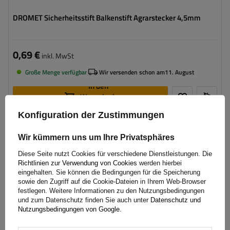
DROMET Sicherheitsstift Balkenstift Agrarstecker 4,5mm
0,69 €
inkl. MwSt
Große Menge verfügbar
Wir versenden schon am
11. August
In den
Warenkorb
legen
Konfiguration der Zustimmungen
Bolzenstärke:
8 mm
Wir kümmern uns um Ihre Privatsphäres
Bolzenlänge:
42 mm
Diese Seite nutzt Cookies für verschiedene Dienstleistungen. Die
Federring-Durchmesser:
41 mm
Richtlinien zur Verwendung von Cookies
werden hierbei
eingehalten. Sie können die Bedingungen für die Speicherung
sowie den Zugriff auf die Cookie-Dateien in Ihrem Web-Browser
festlegen. Weitere Informationen zu den Nutzungsbedingungen
und zum Datenschutz finden Sie auch unter
Datenschutz und
Nutzungsbedingungen von Google
.