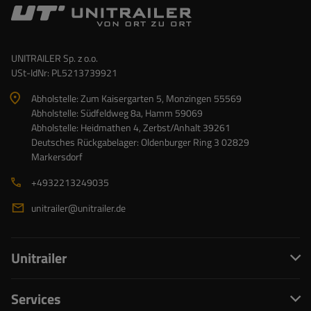
UNITRAILER Sp. z o.o.
USt-IdNr: PL5213739921
Abholstelle: Zum Kaisergarten 5, Monzingen 55569
Abholstelle: Südfeldweg 8a, Hamm 59069
Abholstelle: Heidmathen 4, Zerbst/Anhalt 39261
Deutsches Rückgabelager: Oldenburger Ring 3 02829
Markersdorf
+4932213249035
unitrailer@unitrailer.de
Unitrailer
Services