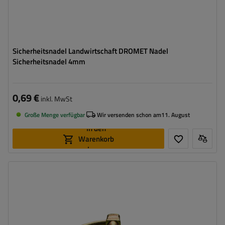
Sicherheitsnadel Landwirtschaft DROMET Nadel
Sicherheitsnadel 4mm
0,69 €
inkl. MwSt
Große Menge verfügbar
Wir versenden schon am
11. August
In den
Warenkorb
legen
Bolzenstärke:
6 mm
Bolzenlänge:
45 mm
Federring-Durchmesser:
41 mm