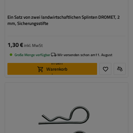
Ein Satz von zwei landwirtschaftlichen Splinten DROMET, 2
mm, Sicherungsstifte
1,30 €
inkl. MwSt
Große Menge verfügbar
Wir versenden schon am
11. August
In den
Warenkorb
legen
Breite:
3 mm
Gesamtlänge:
61 mm