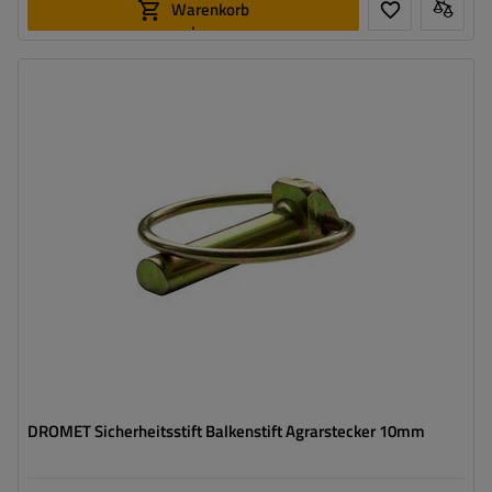
Warenkorb
legen
Bolzenstärke:
10 mm
Bolzenlänge:
42 mm
Federring-Durchmesser:
41 mm
DROMET Sicherheitsstift Balkenstift Agrarstecker 10mm