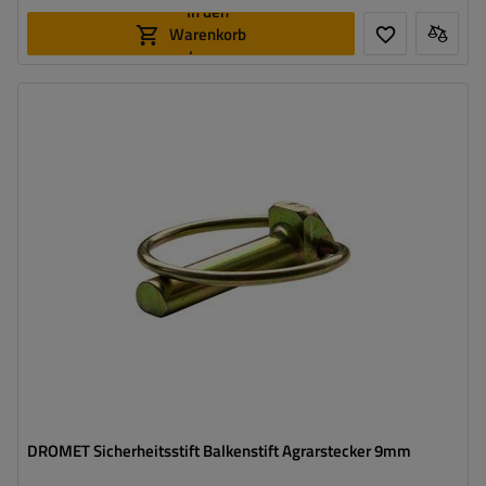
In den
Warenkorb
legen
Bolzenstärke:
9 mm
Bolzenlänge:
42 mm
Federring-Durchmesser:
41 mm
DROMET Sicherheitsstift Balkenstift Agrarstecker 9mm