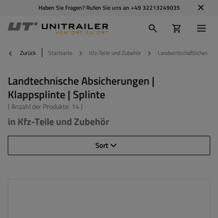
Haben Sie Fragen? Rufen Sie uns an
+49 32213249035
Zurück
Startseite
Kfz-Teile und Zubehör
Landwirtschaftliches Zu
Landtechnische Absicherungen |
Klappsplinte | Splinte
( Anzahl der Produkte:
14
)
in Kfz-Teile und Zubehör
Sort
Breite:
3 mm
Gesamtlänge:
61 mm