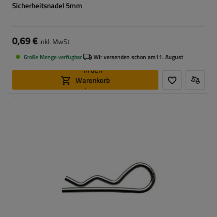
Sicherheitsnadel 5mm
0,69 €
inkl. MwSt
Große Menge verfügbar
Wir versenden schon am
11. August
In den
Warenkorb
legen
Breite:
4 mm
Gesamtlänge:
65 mm