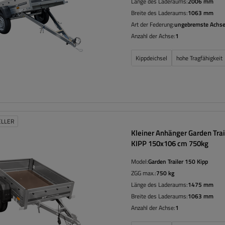
Länge des Laderaums:
2006 mm
Breite des Laderaums:
1063 mm
Art der Federung:
ungebremste Achse
Anzahl der Achse:
1
Kippdeichsel
hohe Tragfähigkeit
ELLER
Kleiner Anhänger Garden Trai
KIPP 150x106 cm 750kg
Model:
Garden Trailer 150 Kipp
ZGG max.:
750 kg
Länge des Laderaums:
1475 mm
Breite des Laderaums:
1063 mm
Anzahl der Achse:
1