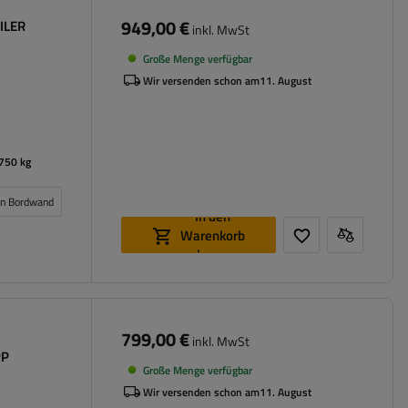
949,00 €
ILER
inkl. MwSt
Große Menge verfügbar
Wir versenden schon am
11. August
750 kg
ren Bordwand
In den
Warenkorb
legen
799,00 €
inkl. MwSt
PP
Große Menge verfügbar
Wir versenden schon am
11. August