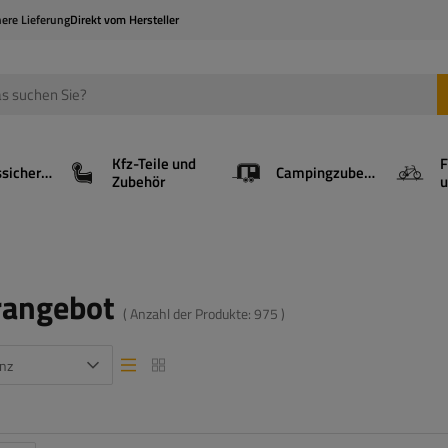
here Lieferung
Direkt vom Hersteller
Kfz-Teile und
F
Ladungssicherung
Campingzubehör
Zubehör
u
rangebot
( Anzahl der Produkte:
975
)
nz
Listenansicht
Listenansicht