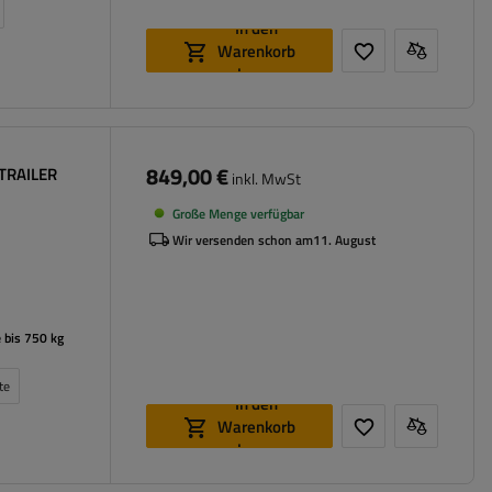
In den
Warenkorb
legen
849,00 €
TRAILER
inkl. MwSt
Große Menge verfügbar
Wir versenden schon am
11. August
 bis 750 kg
te
In den
Warenkorb
legen