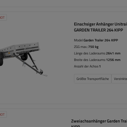
BOT
Einachsiger Anhänger Unitrai
GARDEN TRAILER 264 KIPP
Model:
Garden Trailer 264 KIPP
ZGG max.:
750 kg
Länge des Laderaums:
2641 mm
Breite des Laderaums:
1256 mm
Anzahl der Achse:
1
Größte Transportfläche
Verzinkte
BOT
Zweiachsanhänger Garden Trai
KIPP