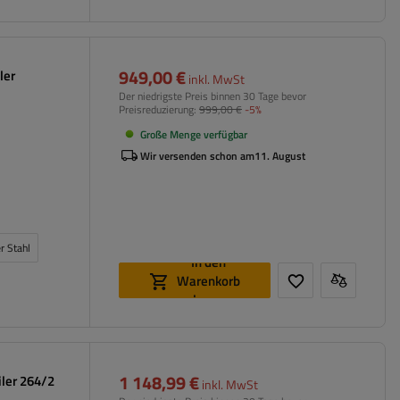
949,00 €
ler
inkl. MwSt
Der niedrigste Preis binnen 30 Tage bevor
Preisreduzierung:
999,00 €
-5%
Große Menge verfügbar
Wir versenden schon am
11. August
r Stahl
In den
Warenkorb
legen
1 148,99 €
ler 264/2
inkl. MwSt