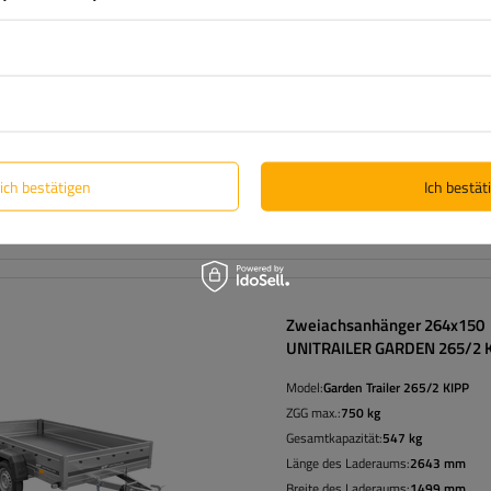
Model:
Garden Trailer 265 KIPP
ZGG max.:
750 kg
Gesamtkapazität:
595 kg
Länge des Laderaums:
2643 mm
Breite des Laderaums:
1499 mm
Größte Transportfläche
hohe Trag
lich bestätigen
Ich bestäti
Zweiachsanhänger 264x150
UNITRAILER GARDEN 265/2 
Model:
Garden Trailer 265/2 KIPP
ZGG max.:
750 kg
Gesamtkapazität:
547 kg
Länge des Laderaums:
2643 mm
Breite des Laderaums:
1499 mm