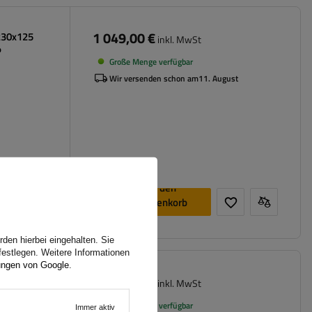
1 049,00 €
230x125
inkl. MwSt
P
Große Menge verfügbar
Wir versenden schon am
11. August
ren Bordwand
In den
Warenkorb
legen
den hierbei eingehalten. Sie
festlegen. Weitere Informationen
ungen von Google
.
1 099,00 €
264x150
inkl. MwSt
PP
Große Menge verfügbar
Immer aktiv