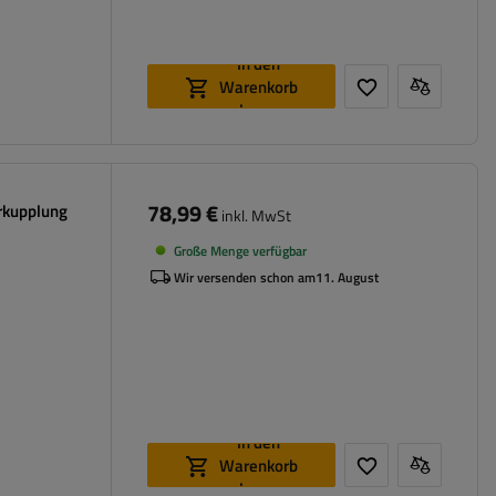
In den
Warenkorb
legen
78,99 €
rkupplung
inkl. MwSt
Große Menge verfügbar
Wir versenden schon am
11. August
In den
Warenkorb
legen