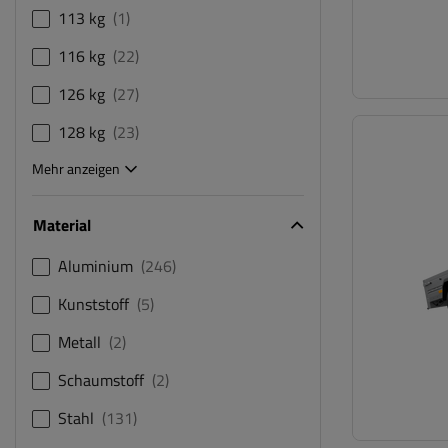
113 kg
1
116 kg
22
126 kg
27
128 kg
23
Mehr anzeigen
Material
Aluminium
246
Kunststoff
5
Metall
2
Schaumstoff
2
Stahl
131