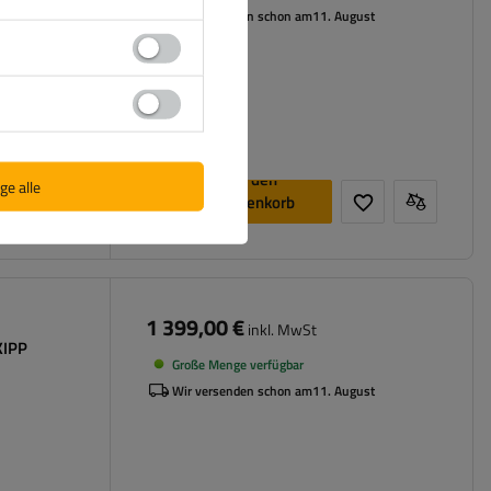
Wir versenden schon am
11. August
fähigkeit
In den
ge alle
Warenkorb
legen
1 399,00 €
inkl. MwSt
KIPP
Große Menge verfügbar
Wir versenden schon am
11. August