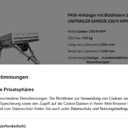
PKW-Anhänger mit Blattfedern 
UNITRAILER GARDEN 230/R KIP
Model:
Garden 230/R KIPP
ZGG max.:
750 kg
Länge des Laderaums:
2304 mm
Breite des Laderaums:
1256 mm
Verwendung:
Umzüge
,
innerbetrieblicher
Warentransport
Möglichkeit der Lagerung auf der hinte
ustimmungen
Verzinkter Stahl
e Privatsphäres
erschiedene Dienstleistungen. Die
Richtlinien zur Verwendung von Cookies
wer
Speicherung sowie den Zugriff auf die Cookie-Dateien in Ihrem Web-Browser 
d zum Datenschutz finden Sie auch unter
Datenschutz und Nutzungsbeding
Einachsiger PKW-Anhänger 
UNITRAILER GARDEN 265 KI
(erforderlich)