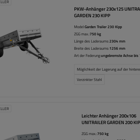
ELLER
PKW-Anhänger 230x125 UNITRA
GARDEN 230 KIPP
Model:
Garden Trailer 230 Kipp
ZGG max.:
750 kg
Länge des Laderaums:
2304 mm
Breite des Laderaums:
1256 mm
Art der Federung:
ungebremste Achse bis 
Möglichkeit der Lagerung auf der hinte
Verzinkter Stahl
ELLER
Leichter Anhänger 200x106
UNITRAILER GARDEN 200 KI
ZGG max.:
750 kg