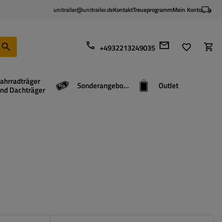
unitrailer@unitrailer.de
Kontakt
Treueprogramm
Mein Konto
+4932213249035
ahrradträger
Sonderangebote
Outlet
nd Dachträger