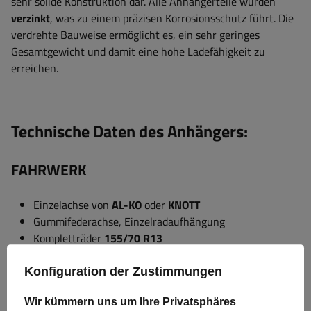
sehr solide Konstruktion dar. Alle Anhängerteile wurden
verzinkt
, was zu einem präzisen Korrosionsschutz führt. Die
verdrehte Bauweise ermöglicht es, ein sehr geringes
Gesamtgewicht und damit eine hohe Ladefähigkeit zu
erreichen.
Technische Daten des Anhängers:
FAHRWERK
Einzelachse von
AL-KO
oder
KNOTT
Gummifederachse, Einzelradaufhängung
Kompletträder
155/70 R13
kippbare V-Deichsel
Konfiguration der Zustimmungen
AUFBAU
Wir kümmern uns um Ihre Privatsphäres