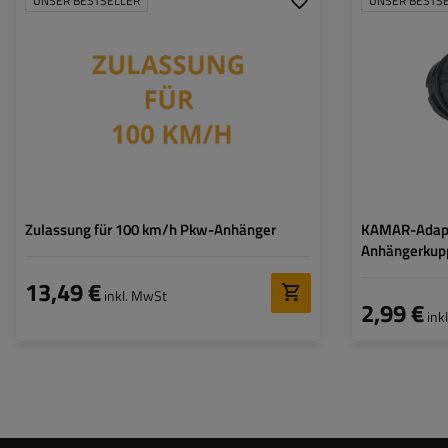
UNSER BESTSELLER
UNSER BESTS
Zulassung für 100 km/h Pkw-Anhänger
KAMAR-Adapt
Anhängerkupp
PIN
13,49 €
inkl. MwSt
2,99 €
ink