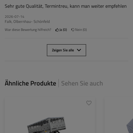
Sehr gute Qualität, Termintreu, kann man weiter empfehlen
2026-07-14
Falk, Olbernhau- Schönfeld
War diese Bewertung hilfreich?
Ja
0
Nein
0
Zeigen Sie alle
Ähnliche Produkte
Sehen Sie auch
Model:
Garden Trailer 230 Kipp
Model:
ZGG max.:
750 kg
ZGG max.:
Länge des Laderaums:
2304 mm
Länge des Lader
Breite des Laderaums:
1256 mm
Breite des Lader