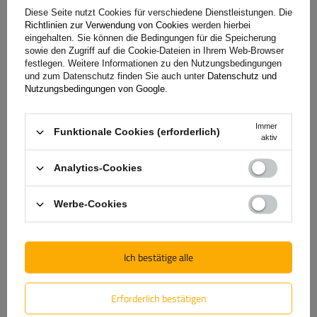
Tragrahmen: aus verzinktem Stahlblech hergestellt,
Diese Seite nutzt Cookies für verschiedene Dienstleistungen. Die
Richtlinien zur Verwendung von Cookies
werden hierbei
verschraubt
eingehalten. Sie können die Bedingungen für die Speicherung
feuerverzinkt
sowie den Zugriff auf die Cookie-Dateien in Ihrem Web-Browser
geöffnete Heckklappe
festlegen. Weitere Informationen zu den Nutzungsbedingungen
und zum Datenschutz finden Sie auch unter
Datenschutz und
Rundknopf zur Befestigung der Hochplane
Nutzungsbedingungen von Google
.
Ladefläche: rutschhemmende, wasserfeste Bodenplatte,
9 mm dick
Immer
Abmessungen der Ladefläche:
1506 x 1063 mm
Funktionale Cookies (erforderlich)
aktiv
Abmessungen des Anhängers:
2057 mm x 1116 mm
Analytics-Cookies
Werbe-Cookies
Ich bestätige alle
Erforderlich bestätigen