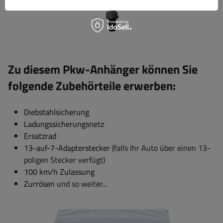
Zu diesem Pkw-Anhänger können Sie
folgende Zubehörteile erwerben:
Diebstahlsicherung
Ladungssicherungsnetz
Ersatzrad
13-auf-7-Adapterstecker
(falls Ihr Auto über einen 13-
poligen Stecker verfügt)
100 km/h Zulassung
Zurrösen
und so weiter...