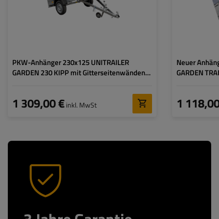
Art der Federung:
ungebremste Achse bis
Art der Federung:
750 kg
PKW-Anhänger 230x125 UNITRAILER
Neuer Anhäng
GARDEN 230 KIPP mit Gitterseitenwänden
GARDEN TRAIL
und grauer Plane
Bordwänden, 
Hochspriegel
1 309,00 €
1 118,00
inkl. MwSt
3 Jahre Garantie