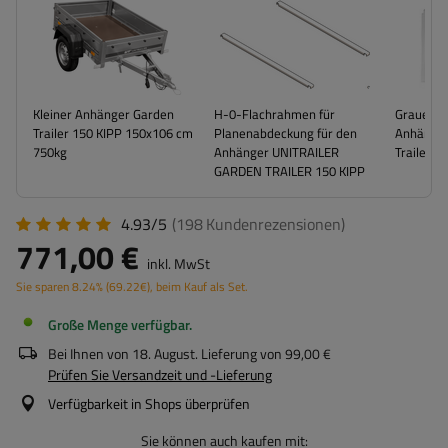
Kleiner Anhänger Garden
H-0-Flachrahmen für
Graue Fla
Trailer 150 KIPP 150x106 cm
Planenabdeckung für den
Anhänger
750kg
Anhänger UNITRAILER
Trailer 1
GARDEN TRAILER 150 KIPP
4.93/5
(198
Kundenrezensionen
)
771,00 €
inkl. MwSt
Sie sparen
8.24%
(
69.22
€
), beim Kauf als Set.
Große Menge verfügbar
Bei Ihnen von
18. August
. Lieferung von
99,00 €
Prüfen Sie Versandzeit und -Lieferung
Verfügbarkeit in Shops überprüfen
Sie können auch kaufen mit: