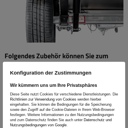
Folgendes Zubehör können Sie zum
Anhänger erwerben:
Konfiguration der Zustimmungen
BIS-Seiten 40 cm
Wir kümmern uns um Ihre Privatsphäres
Flachdeckel + Flachrahmen
Sicherheitsnetze
Diese Seite nutzt Cookies für verschiedene Dienstleistungen. Die
Richtlinien zur Verwendung von Cookies
werden hierbei
Bodenhalterungen
eingehalten. Sie können die Bedingungen für die Speicherung
Schmutzfänger
sowie den Zugriff auf die Cookie-Dateien in Ihrem Web-Browser
feste Seitenstützen
festlegen. Weitere Informationen zu den Nutzungsbedingungen
und zum Datenschutz finden Sie auch unter
Datenschutz und
Diebstahlschutz
Nutzungsbedingungen von Google
.