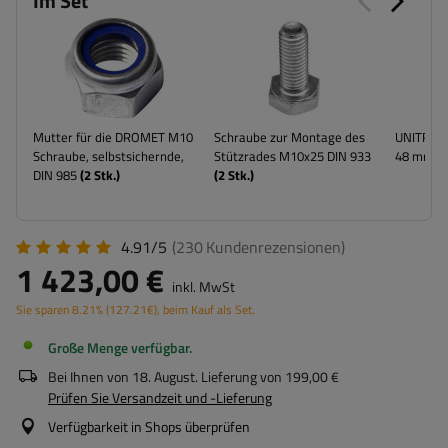
Im Set
Mutter für die DROMET M10
Schraube zur Montage des
UNITRAIL
Schraube, selbstsichernde,
Stützrades M10x25 DIN 933
48 mm 5
DIN 985
(
2
Stk.)
(
2
Stk.)
4.91/5
(230
Kundenrezensionen
)
1 423,00 €
inkl. MwSt
Sie sparen
8.21%
(
127.21
€
), beim Kauf als Set.
Große Menge verfügbar
Bei Ihnen von
18. August
. Lieferung von
199,00 €
Prüfen Sie Versandzeit und -Lieferung
Verfügbarkeit in Shops überprüfen