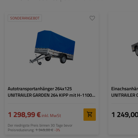
SONDERANGEBOT
Anzahl der Achse:
1
Model:
Art der Federung:
ungebremste Achse bis
ZGG max.:
750 kg
Gesamtkapazität:
Breite des Laderaums:
1256 mm
Länge des Lader
Länge des Laderaums:
2641 mm
Breite des Lader
Model:
Garden Trailer 264 KIPP
Autotransportanhänger 264x125
Einachsanhän
UNITRAILER GARDEN 264 KIPP mit H-1100
UNITRAILER 
Rahmen und blauer Plane
1 298,99 €
1 249,00
inkl. MwSt
Der niedrigste Preis binnen 30 Tage bevor
Preisreduzierung:
1 349,00 €
-3%