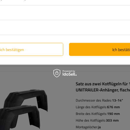
Durchmesser des Rades:
13-14"
Länge des Kotflügels:
1500 mm
Breite des Kotflügels:
240 mm
Höhe des Kotflügels:
350 mm
Montagelöcher:
nein
lich bestätigen
Ich bestäti
Satz aus zwei Kotflügeln für
UNITRAILER-Anhänger, flach
Radkästen 676/190 mm
Durchmesser des Rades:
13-14"
Länge des Kotflügels:
676 mm
Breite des Kotflügels:
190 mm
Höhe des Kotflügels:
303 mm
Montagelöcher:
ja