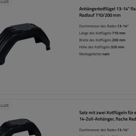
ELLER
Anhängerkotflügel 13-14" fl
Radlauf 710/200 mm
Durchmesser des Rades:
13-14"
Länge des Kotflügels:
710 mm
Breite des Kotflügels:
200 mm
Höhe des Kotflügels:
320 mm
Montagelöcher:
nein
ELLER
Satz mit zwei Kotflügeln für 
14-Zoll-Anhänger, flache Ra
710/200 mm
Durchmesser des Rades:
13-14"