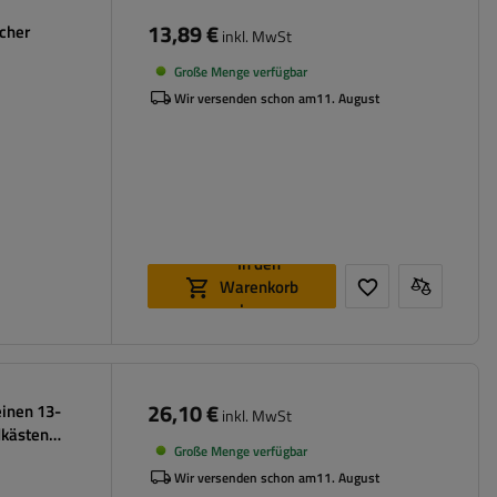
13,89 €
acher
inkl. MwSt
Große Menge verfügbar
Wir versenden schon am
11. August
In den
Warenkorb
legen
26,10 €
einen 13-
inkl. MwSt
dkästen
Große Menge verfügbar
Wir versenden schon am
11. August