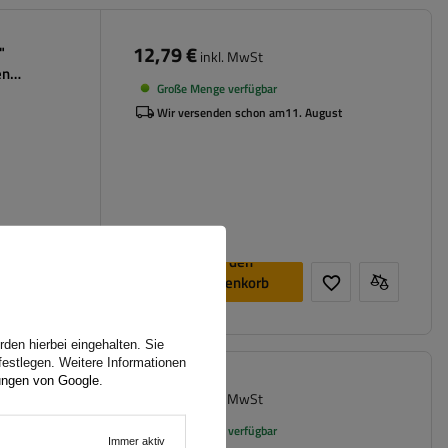
12,79 €
"
inkl. MwSt
en
Große Menge verfügbar
Wir versenden schon am
11. August
In den
Warenkorb
legen
den hierbei eingehalten. Sie
festlegen. Weitere Informationen
ungen von Google
.
32,19 €
ger 13-14"
inkl. MwSt
asten
Große Menge verfügbar
Immer aktiv