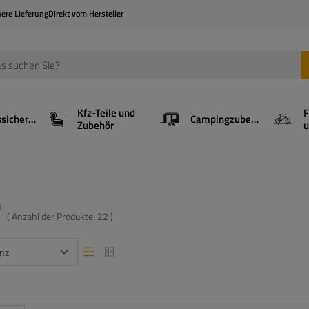
here Lieferung
Direkt vom Hersteller
Kfz-Teile und
F
Ladungssicherung
Campingzubehör
Zubehör
u
"
( Anzahl der Produkte:
22
)
nz
Listenansicht
Listenansicht