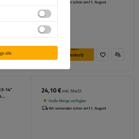
Wir versenden schon am
11. August
In den
ge alle
Warenkorb
legen
24,10 €
 13-14"
inkl. MwSt
e
Große Menge verfügbar
Wir versenden schon am
11. August