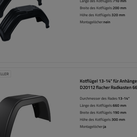
Länge des Kotflügels:
710 mm
Breite des Kotflügels:
200 mm
Höhe des Kotflügels:
320 mm
Montagelöcher:
nein
ELLER
Kotflügel 13-14" für Anhän
D20112 flacher Radkasten 
Durchmesser des Rades:
13-14"
Länge des Kotflügels:
660 mm
Breite des Kotflügels:
190 mm
Höhe des Kotflügels:
300 mm
Montagelöcher:
ja