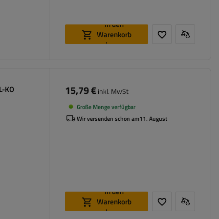
In den
Warenkorb
legen
15,79 €
AL-KO
inkl. MwSt
Große Menge verfügbar
Wir versenden schon am
11. August
In den
Warenkorb
legen