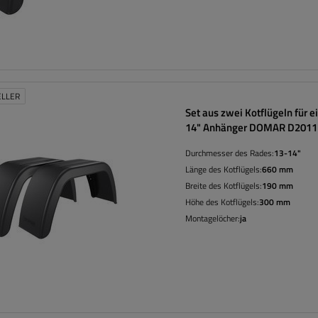
ELLER
Set aus zwei Kotflügeln für e
14" Anhänger DOMAR D20112
Radkästen 660/190 mm
Durchmesser des Rades:
13-14"
Länge des Kotflügels:
660 mm
Breite des Kotflügels:
190 mm
Höhe des Kotflügels:
300 mm
Montagelöcher:
ja