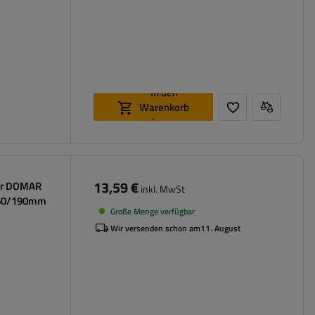
In den
Warenkorb
legen
13,59 €
ger DOMAR
inkl. MwSt
660/190mm
Große Menge verfügbar
Wir versenden schon am
11. August