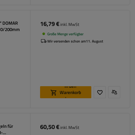
16,79 €
14" DOMAR
inkl. MwSt
770/200mm
Große Menge verfügbar
Wir versenden schon am
11. August
In den
Warenkorb
legen
60,50 €
eln für
inkl. MwSt
0-