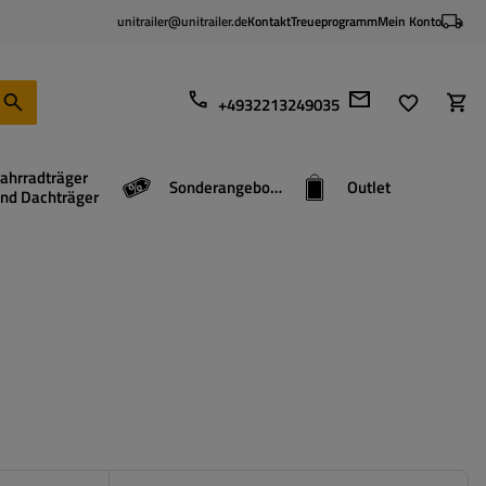
unitrailer@unitrailer.de
Kontakt
Treueprogramm
Mein Konto
+4932213249035
ahrradträger
Sonderangebote
Outlet
nd Dachträger