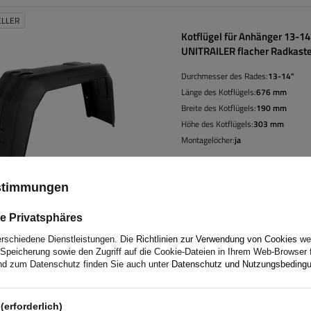
ELLER
Kotflügel für Anhänger 13-14
UNITRAILER flacher Radkast
676/190mm
Durchmesser des Rades:
13-14"
Länge des Kotflügels:
676 mm
Breite des Kotflügels:
190 mm
Höhe des Kotflügels:
303 mm
Montagelöcher:
ja
ustimmungen
e Privatsphäres
erschiedene Dienstleistungen. Die
Richtlinien zur Verwendung von Cookies
wer
Speicherung sowie den Zugriff auf die Cookie-Dateien in Ihrem Web-Browser 
d zum Datenschutz finden Sie auch unter
Datenschutz und Nutzungsbeding
Tandem-Kotflügel für Anhän
DOMAR D20300 flacher Radk
1500/240 mm
(erforderlich)