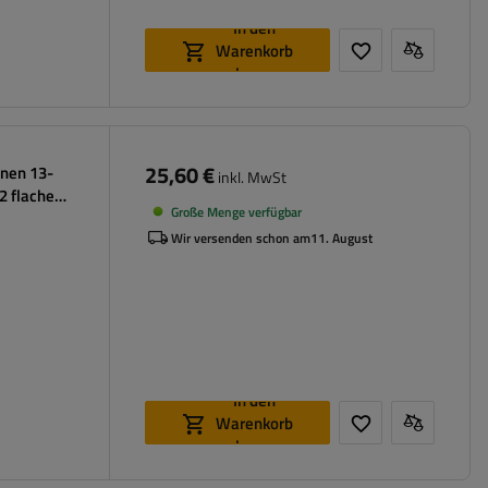
In den
Warenkorb
legen
25,60 €
inen 13-
inkl. MwSt
 flache
Große Menge verfügbar
Wir versenden schon am
11. August
In den
Warenkorb
legen