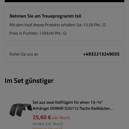
Nehmen Sie am Treueprogramm teil
Mit dem Kauf dieses Produkts erhalten Sie:
13.59 Pkt.
Preis in Punkten:
1359.00 Pkt.
+4932213249035
Rufen Sie uns an
Im Set günstiger
Set aus zwei Kotflügeln für einen 13-14"
Anhänger DOMAR D20112 flache Radkästen
660/190 mm
25,60 €
inkl. MwSt
inkl. MwSt
27,18 €
billiger im Set um 5%