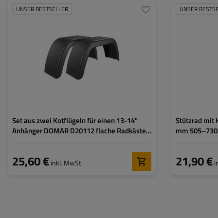
UNSER BESTSELLER
UNSER BESTS
Durchmesser des Rades:
13-14"
Rohrdurchmesser
Länge des Kotflügels:
660 mm
Maximale Tragfäh
Breite des Kotflügels:
190 mm
Höhe:
Höhe des Kotflügels:
300 mm
Art des Stützrade
Montagelöcher:
ja
Befestigung:
Set aus zwei Kotflügeln für einen 13-14"
Stützrad mit
Anhänger DOMAR D20112 flache Radkästen
mm 505–73
660/190 mm
25,60 €
21,90 €
inkl. MwSt
i