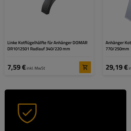
Montagelöcher:
nein
Montagelöcher:
Linke Kotflügelhälfte für Anhänger DOMAR
Anhänger Kot
DR1012501 Radlauf 340/220 mm
770/250mm
7,59 €
29,19 €
inkl. MwSt
i