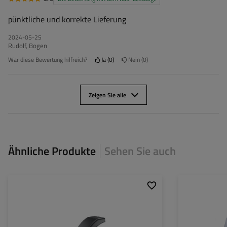
pünktliche und korrekte Lieferung
2024-05-25
Rudolf, Bogen
War diese Bewertung hilfreich?
Ja
0
Nein
0
Zeigen Sie alle
Ähnliche Produkte
Sehen Sie auch
Montageseite:
links
Durchmesser des
Länge des Kotflügels:
340 mm
Länge des Kotflüg
Breite des Kotflügels:
220 mm
Breite des Kotflü
Höhe des Kotflügels:
280 mm
Höhe des Kotflüg