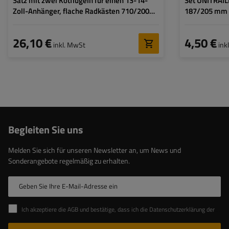
Satz mit zwei Kotflügeln für einen 13-14-
Set UNITRAILE
Zoll-Anhänger, flache Radkästen 710/200
187/205 mm
mm
26,10 €
4,50 €
inkl. MwSt
ink
Begleiten Sie uns
Melden Sie sich für unseren Newsletter an, um News und
Sonderangebote regelmäßig zu erhalten.
Geben Sie Ihre E-Mail-Adresse ein
Ich akzeptiere die AGB und bestätige, dass ich die Datenschutzerklärung der Website zur Kenntnis genommen habe