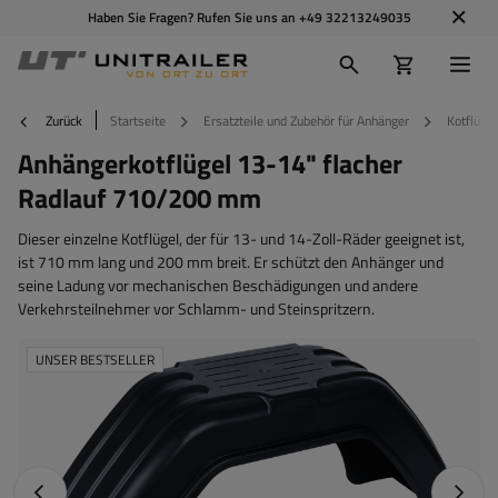
Haben Sie Fragen? Rufen Sie uns an
+49 32213249035
Zurück
Startseite
Ersatzteile und Zubehör für Anhänger
Kotflügel
Anhängerkotflügel 13-14" flacher
Radlauf 710/200 mm
Dieser einzelne Kotflügel, der für 13- und 14-Zoll-Räder geeignet ist,
ist 710 mm lang und 200 mm breit. Er schützt den Anhänger und
seine Ladung vor mechanischen Beschädigungen und andere
Verkehrsteilnehmer vor Schlamm- und Steinspritzern.
UNSER BESTSELLER
Vorheriges Foto
Nächst