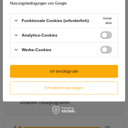
Nutzungsbedingungen von Google
.
(7)
Bewertungen
Immer
Funktionale Cookies (erforderlich)
aktiv
Analytics-Cookies
5/5
Werbe-Cookies
Anzahl der abgegebenen Bewertungen: 7
Bewertung abschicken
Ich bestätige alle
Nur durch Kauf bestätigte Bewertungen anzeigen
Erforderlich bestätigen
Für Ihre Bewertung erhalten Sie
100 Pkt.
in
unserem Treueprogramm.
5
(7)