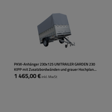
PKW-Anhänger 230x125 UNITRAILER GARDEN 230
KIPP mit Zusatzbordwänden und grauer Hochplane
1 465,00 €
80 cm
inkl. MwSt