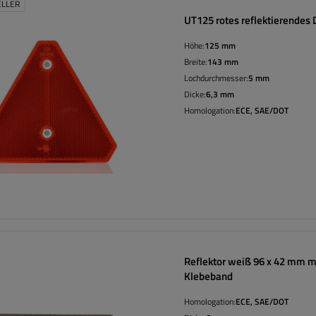
ELLER
UT125 rotes reflektierendes 
Höhe:
125 mm
Breite:
143 mm
Lochdurchmesser:
5 mm
Dicke:
6,3 mm
Homologation:
ECE, SAE/DOT
Reflektor weiß 96 x 42 mm m
Klebeband
Homologation:
ECE, SAE/DOT