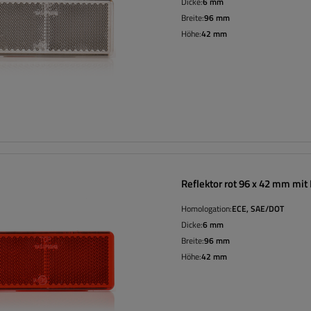
Dicke:
6 mm
Breite:
96 mm
Höhe:
42 mm
Reflektor rot 96 x 42 mm mi
Homologation:
ECE, SAE/DOT
Dicke:
6 mm
Breite:
96 mm
Höhe:
42 mm