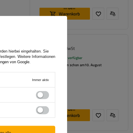
In den
Warenkorb
legen
0,89 €
 mit
inkl. MwSt
den hierbei eingehalten. Sie
festlegen. Weitere Informationen
Große Menge verfügbar
ungen von Google
.
Wir versenden schon am
10. August
Immer aktiv
In den
Warenkorb
legen
ge alle