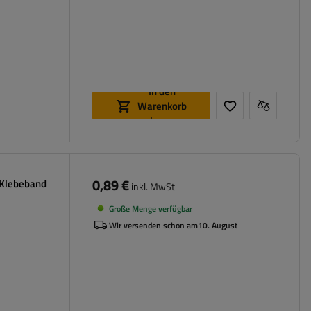
In den
Warenkorb
legen
0,89 €
t Klebeband
inkl. MwSt
Große Menge verfügbar
Wir versenden schon am
10. August