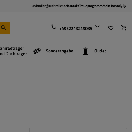
unitrailer@unitrailer.de
Kontakt
Treueprogramm
Mein Konto
+4932213249035
ahrradträger
Sonderangebote
Outlet
nd Dachträger