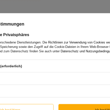
ustimmungen
e Privatsphäres
Reflektor orange 96 x 42 mm
erschiedene Dienstleistungen. Die
Richtlinien zur Verwendung von Cookies
wer
Klebeband
Speicherung sowie den Zugriff auf die Cookie-Dateien in Ihrem Web-Browser 
d zum Datenschutz finden Sie auch unter
Datenschutz und Nutzungsbeding
Homologation:
ECE, SAE/DOT
Dicke:
6 mm
Breite:
96 mm
(erforderlich)
Höhe:
42 mm
lich bestätigen
Ich bestäti