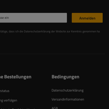
sse ein
Anmelden
stätige, dass ich die Datenschutzerklärung der Website zur Kenntnis genommen habe
Les
e Bestellungen
Bedingungen
Datenschutzerklärung
lstatus
Versandinformationen
g verfolgen
AGB