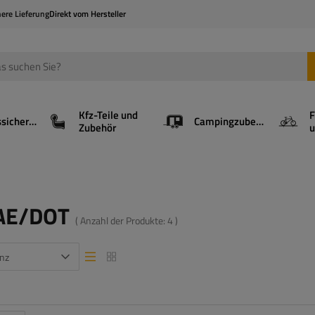
here Lieferung
Direkt vom Hersteller
Kfz-Teile und
F
Ladungssicherung
Campingzubehör
Zubehör
u
SAE/DOT
( Anzahl der Produkte:
4
)
nz
Listenansicht
Listenansicht