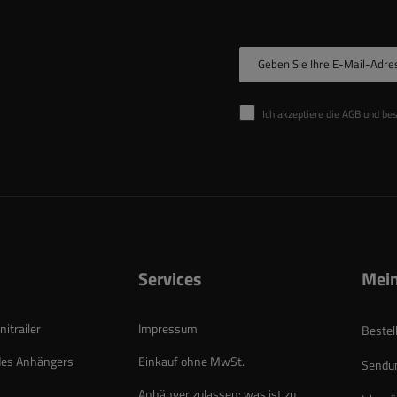
Geben Sie Ihre E-Mail-Adre
Ich akzeptiere die AGB und be
Services
Mein
itrailer
Impressum
Bestel
des Anhängers
Einkauf ohne MwSt.
Sendun
Anhänger zulassen: was ist zu