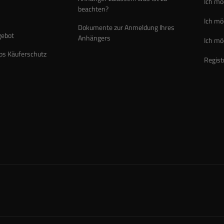
Ich mö
beachten?
Ich mö
Dokumente zur Anmeldung Ihres
gebot
Anhängers
Ich mö
ps Käuferschutz
Regist