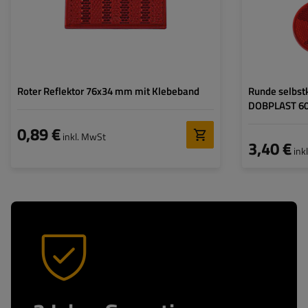
Homologation:
E20 IA
Roter Reflektor 76x34 mm mit Klebeband
Runde selbst
DOBPLAST 60
0,89 €
inkl. MwSt
3,40 €
ink