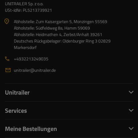
UNITRAILER Sp. z o.o.
USt-IdNr: PL5213739921
Abholstelle: Zum Kaisergarten 5, Monzingen 55569
Abholstelle: Südfeldweg 8a, Hamm 59069
Abholstelle: Heidmathen 4, Zerbst/Anhalt 39261
Deutsches Rückgabelager: Oldenburger Ring 3 02829
Markersdorf
+4932213249035
unitrailer@unitrailer.de
Unitrailer
Services
Meine Bestellungen