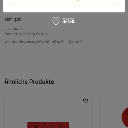
5/5
Die Bewertung mit dem Kauf bestätigt
sehr gut
2025-04-17
Norbert, Altenberg Bei Linz
War diese Bewertung hilfreich?
Ja
0
Nein
0
Ähnliche Produkte
Befestigungsart:
Klebeband
Höhe:
34 mm
Breite:
76 mm
Dicke:
5,3 mm