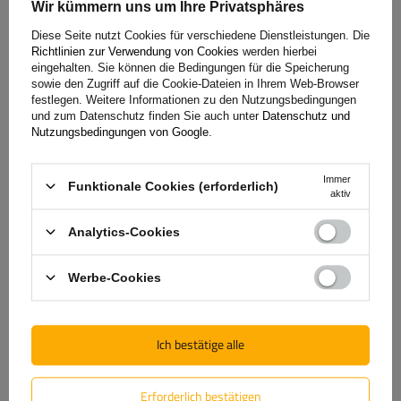
Wir kümmern uns um Ihre Privatsphäres
Bewertung abschicken
Diese Seite nutzt Cookies für verschiedene Dienstleistungen. Die
Nur durch Kauf bestätigte Bewertungen anzeigen
Richtlinien zur Verwendung von Cookies
werden hierbei
eingehalten. Sie können die Bedingungen für die Speicherung
sowie den Zugriff auf die Cookie-Dateien in Ihrem Web-Browser
Für Ihre Bewertung erhalten Sie
100 Pkt.
in
festlegen. Weitere Informationen zu den Nutzungsbedingungen
unserem Treueprogramm.
und zum Datenschutz finden Sie auch unter
Datenschutz und
Nutzungsbedingungen von Google
.
Immer
Funktionale Cookies (erforderlich)
5
(1)
aktiv
4
(0)
Analytics-Cookies
3
(0)
2
(0)
Werbe-Cookies
1
(0)
Ich bestätige alle
Klicken Sie auf die Bewertung, um Bewertungen zu filtern
Erforderlich bestätigen