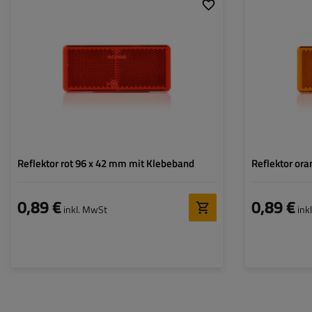
Homologation:
ECE, SAE/DOT
Homologation:
Dicke:
6 mm
Dicke:
Breite:
96 mm
Breite:
Höhe:
42 mm
Höhe:
Reflektor rot 96 x 42 mm mit Klebeband
Reflektor or
0,89 €
0,89 €
inkl. MwSt
ink