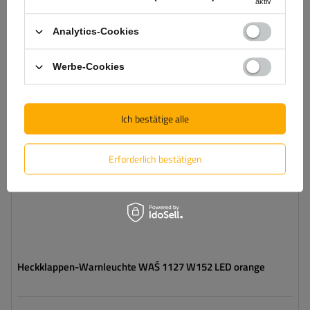
Warenkorb
aktiv
legen
Analytics-Cookies
Anzahl der LEDs:
2
Werbe-Cookies
Lichtquelle:
LED
Spannung :
12/24 V
Farbe:
Orange
Ich bestätige alle
Erforderlich bestätigen
Heckklappen-Warnleuchte WAŚ 1127 W152 LED orange