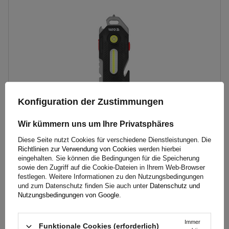
Lichtquelle:
LED
Anzahl der LEDs:
2
Farbtemperatur:
7000 K
Konfiguration der Zustimmungen
Wir kümmern uns um Ihre Privatsphäres
YATO YT-085609 LED 400lm 6-in-1 Multifunktions-
Diese Seite nutzt Cookies für verschiedene Dienstleistungen. Die
Taschenlampe
Richtlinien zur Verwendung von Cookies
werden hierbei
eingehalten. Sie können die Bedingungen für die Speicherung
sowie den Zugriff auf die Cookie-Dateien in Ihrem Web-Browser
festlegen. Weitere Informationen zu den Nutzungsbedingungen
9,79 €
und zum Datenschutz finden Sie auch unter
Datenschutz und
inkl. MwSt
Nutzungsbedingungen von Google
.
Große Menge verfügbar
Wir versenden schon am
11. August
In den
Immer
Funktionale Cookies (erforderlich)