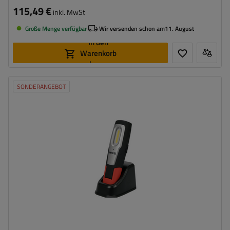
115,49 €
inkl. MwSt
Große Menge verfügbar
Wir versenden schon am
11. August
In den
Warenkorb
legen
SONDERANGEBOT
Leistung:
6 W
Lichtstrom:
600 lm
Anzahl der LEDs:
2
Farbtemperatur:
6500 K