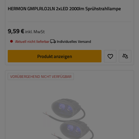
HERMON GMPLRLO2LN 2xLED 2000lm Sprühstrahllampe
9,59 €
inkl. MwSt
Aktuell nicht lieferbar
Individuelles Versand
Produkt anzeigen
VORÜBERGEHEND NICHT VERFÜGBAR
Leistung:
20 W
Lichtstrom:
2000 lm
Anzahl der LEDs:
2
Lichtfarbe:
blau