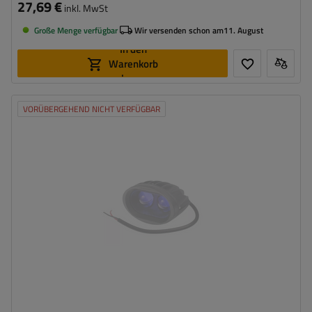
27,69 €
inkl. MwSt
Große Menge verfügbar
Wir versenden schon am
11. August
In den
Warenkorb
legen
VORÜBERGEHEND NICHT VERFÜGBAR
Leistung:
20 W
Lichtstrom:
2000 lm
Anzahl der LEDs:
2
Lichtfarbe:
blau