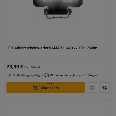
LED-Arbeitsscheinwerfer KAMAR L3420 2xLED 1750lm
23,39 €
inkl. MwSt
Große Menge verfügbar
Wir versenden schon am
11. August
In den
Warenkorb
legen
Leistung:
5 W
Lichtstrom:
400 lm