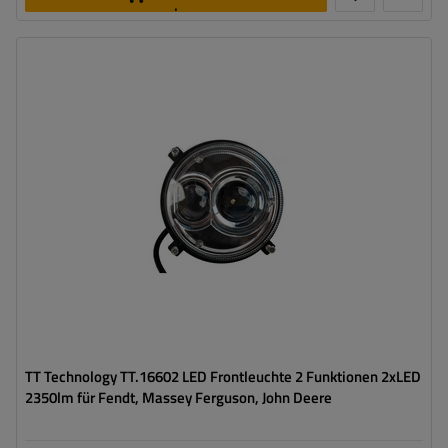
legen
Leistung:
60 W
Lichtstrom:
2350 lm
Anzahl der LEDs:
2
Stecker:
H4
Lampenfunktionen:
Abblendlicht
,
Fernlicht
TT Technology TT.16602 LED Frontleuchte 2 Funktionen 2xLED
2350lm für Fendt, Massey Ferguson, John Deere