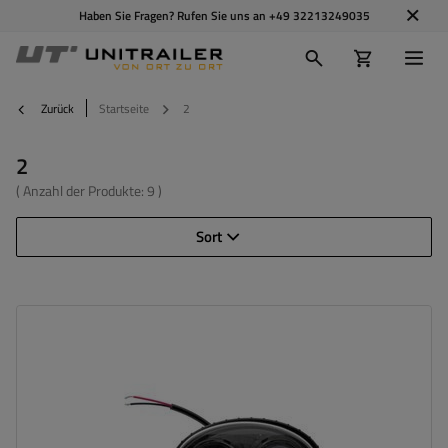
Haben Sie Fragen? Rufen Sie uns an
+49 32213249035
Zurück
Startseite
2
2
( Anzahl der Produkte:
9
)
Sort
Leistung:
20 W
Lichtstrom:
1200 lm
Anzahl der LEDs:
2
Lichtfarbe:
blau
Reichweite:
150 m