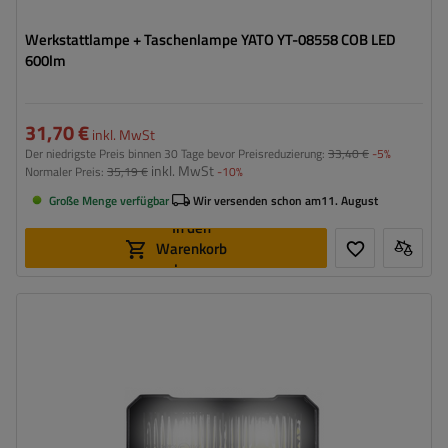
Werkstattlampe + Taschenlampe YATO YT-08558 COB LED
600lm
31,70 €
inkl. MwSt
Der niedrigste Preis binnen 30 Tage bevor Preisreduzierung:
33,40 €
-5%
inkl. MwSt
Normaler Preis:
35,19 €
-10%
Große Menge verfügbar
Wir versenden schon am
11. August
In den
Warenkorb
legen
Leistung:
24 W
Lichtstrom:
1750 lm
Anzahl der LEDs:
2