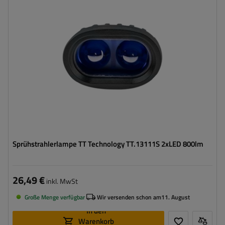
Lichtstrom:
800 lm
Anzahl der LEDs:
2
Lichtfarbe:
blau
Reichweite:
100 m
Sprühstrahlerlampe TT Technology TT.13111S 2xLED 800lm
26,49 €
inkl. MwSt
Große Menge verfügbar
Wir versenden schon am
11. August
In den
Warenkorb