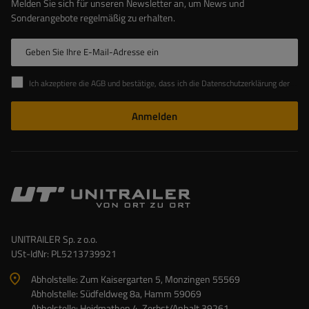
Melden Sie sich für unseren Newsletter an, um News und
Sonderangebote regelmäßig zu erhalten.
Geben Sie Ihre E-Mail-Adresse ein
Ich akzeptiere die AGB und bestätige, dass ich die Datenschutzerklärung der Website zur Kenntnis genommen habe
Anmelden
UNITRAILER Sp. z o.o.
USt-IdNr: PL5213739921
Abholstelle: Zum Kaisergarten 5, Monzingen 55569
Abholstelle: Südfeldweg 8a, Hamm 59069
Abholstelle: Heidmathen 4, Zerbst/Anhalt 39261