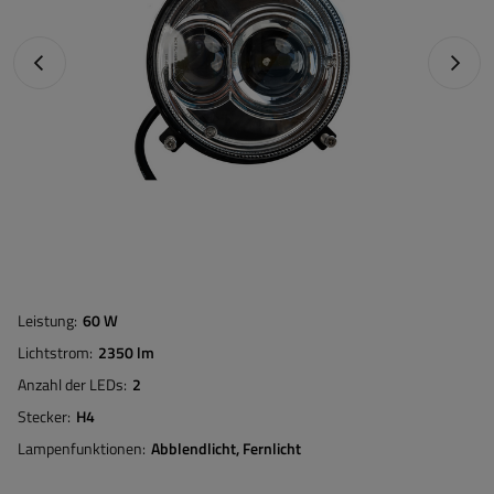
Vorheriges Foto
Nächst
Leistung
60 W
Lichtstrom
2350 lm
Anzahl der LEDs
2
Stecker
H4
Lampenfunktionen
Abblendlicht
Fernlicht