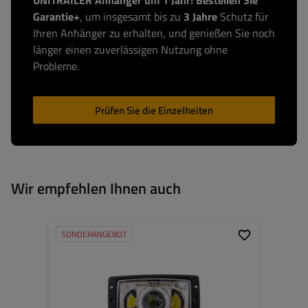
UNITRAILER Anhänger um 1 Jahr! Bestellen Sie
Garantie+
, um insgesamt bis zu
3 Jahre
Schutz für
Ihren Anhänger zu erhalten, und genießen Sie noch
länger einen zuverlässigen Nutzung ohne
Probleme.
Prüfen Sie die Einzelheiten
Wir empfehlen Ihnen auch
SONDERANGEBOT
Leistung:
102 W
Lichtstrom:
3150 lm
Anzahl der LEDs:
12
Stecker:
H4
Lampenfunktionen:
Abblendlicht
,
Fernlicht
,