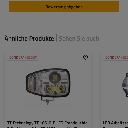
Bewertung abgeben
Ähnliche Produkte
Sehen Sie auch
SONDERANGEBOT
SONDERANGE
Montageseite:
rechts
Leistung:
Leistung:
108 W
Lichtstrom:
Lichtstrom:
4450 lm
Anzahl der LEDs:
Anzahl der LEDs:
21
Stecker:
Lampenfunktionen:
Abblendlicht
,
Fernlicht
,
Farbtemperatur:
Blinker
TT Technology TT.16610-P LED Frontleuchte
LED Arbeitssc