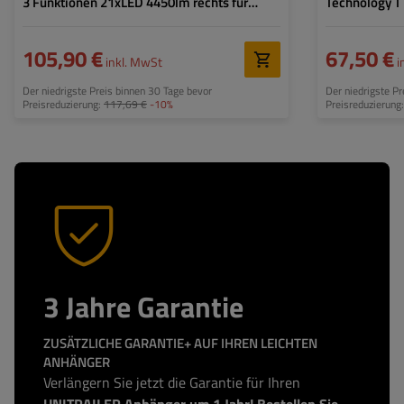
3 Funktionen 21xLED 4450lm rechts für
Technology T
JCB/Cat/Manitou/Volvo/Terex
John Deere
105,90 €
67,50 €
inkl. MwSt
i
Der niedrigste Preis binnen 30 Tage bevor
Der niedrigste P
Preisreduzierung:
117,69 €
-10%
Preisreduzierung
3 Jahre Garantie
ZUSÄTZLICHE GARANTIE+ AUF IHREN LEICHTEN
ANHÄNGER
Verlängern Sie jetzt die Garantie für Ihren