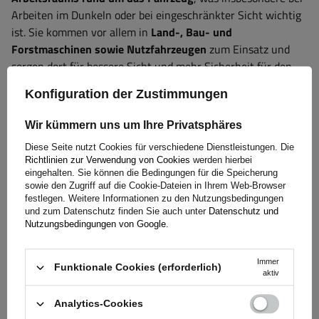
Arbeiten im Dunkeln oder bei eingeschränkter Sicht wichtig
ist. Sie kommen vor allem in
Land-, Bau- und
Forstmaschinen sowie Nutzfahrzeugen
zum Einsatz und
sorgen dort für bessere Sicht und mehr Sicherheit für den
Fahrer. Dank ihrer hohen Lichtleistung, Langlebigkeit und
Konfiguration der Zustimmungen
Witterungsbeständigkeit sind diese Lampen bei
Nachtarbeiten auf dem Feld, beim Manövrieren an
Wir kümmern uns um Ihre Privatsphäres
Laderampen oder beim Bedienen von Geräten unter
Diese Seite nutzt Cookies für verschiedene Dienstleistungen. Die
schwierigen Bedingungen unersetzlich.
Die Wahl moderner
Richtlinien zur Verwendung von Cookies
werden hierbei
LED-Lampen
garantiert einen geringeren Energieverbrauch,
eingehalten. Sie können die Bedingungen für die Speicherung
eine lange Lebensdauer und Arbeitskomfort unter allen
sowie den Zugriff auf die Cookie-Dateien in Ihrem Web-Browser
festlegen. Weitere Informationen zu den Nutzungsbedingungen
Bedingungen.
und zum Datenschutz finden Sie auch unter
Datenschutz und
Nutzungsbedingungen von Google
.
Passform:
Immer
Funktionale Cookies (erforderlich)
aktiv
John Deere:
1030, 1040, 1130, 1140, 1630, 1640, 1750, 1830,
Analytics-Cookies
1950, 2030, 2040, 2040S, 2130, 2140