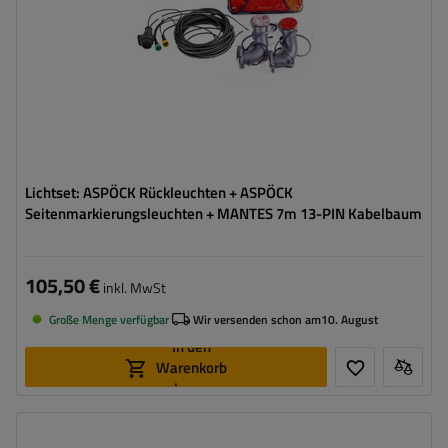
Umrisslicht
,
Kennzeichenbeleuchtung
,
Reflektor
Lichtset: ASPÖCK Rückleuchten + ASPÖCK
Seitenmarkierungsleuchten + MANTES 7m 13-PIN Kabelbaum
105,50 €
inkl. MwSt
Große Menge verfügbar
Wir versenden schon am
10. August
In den
Warenkorb
legen
Stecker:
7 PIN