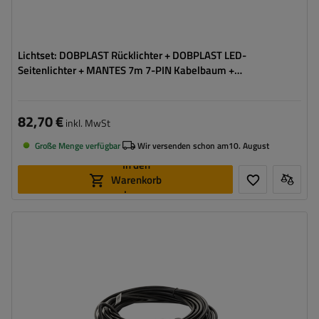
Lichtset: DOBPLAST Rücklichter + DOBPLAST LED-
Seitenlichter + MANTES 7m 7-PIN Kabelbaum +
Schnellverbinder
82,70 €
inkl. MwSt
Große Menge verfügbar
Wir versenden schon am
10. August
In den
Warenkorb
legen
Stecker:
13-polig
Kabellänge:
7 m
Kabelquerschnitt:
0,5 mm2
Anschlussart:
5-PIN-Bajonett
Kabel für Umrissleuchten:
nein