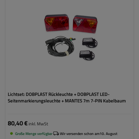
Kabellänge:
7 m
Lichtquelle:
Glühbirne
,
LED
Spannung :
12 V
Lampenfunktionen:
Positionslicht
,
Bremslicht
,
Blinker
,
Nebelschlussleuchte
,
Umrisslicht
,
Kennzeichenbeleuchtung
,
Reflektor
Lichtset: DOBPLAST Rückleuchte + DOBPLAST LED-
Seitenmarkierungsleuchte + MANTES 7m 7-PIN Kabelbaum
80,40 €
inkl. MwSt
Große Menge verfügbar
Wir versenden schon am
10. August