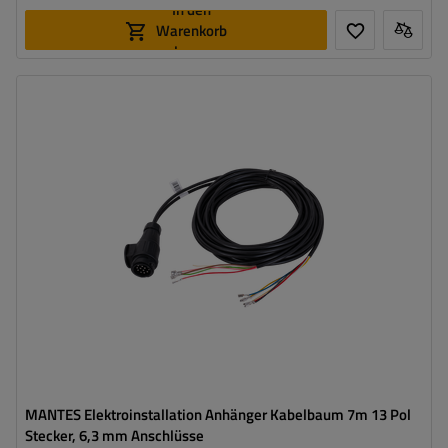
In den
Warenkorb
legen
Stecker:
13-polig
Kabellänge:
7 m
Kabelquerschnitt:
0,75 mm²
Anschlussart:
6,3-Steckverbinder
Kabel für Umrissleuchten:
nein
MANTES Elektroinstallation Anhänger Kabelbaum 7m 13 Pol
Stecker, 6,3 mm Anschlüsse