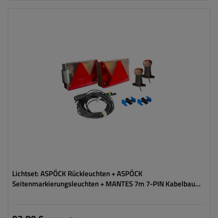
Stecker:
7 PIN
Kabellänge:
7 m
Lichtquelle:
Glühbirne
Spannung :
12 V
Lampenfunktionen:
Positionslicht
,
Bremslicht
,
Blinker
,
Nebelschlussleuchte
,
Umrisslicht
,
Kennzeichenbeleuchtung
,
Reflektor
Lichtset: ASPÖCK Rückleuchten + ASPÖCK
Seitenmarkierungsleuchten + MANTES 7m 7-PIN Kabelbaum
+ Schnellverbinder