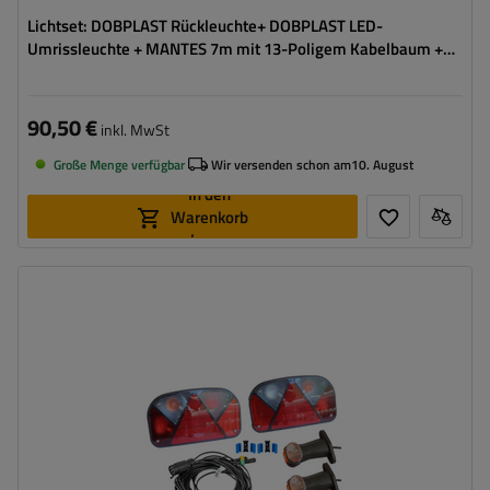
Lichtset: DOBPLAST Rückleuchte+ DOBPLAST LED-
Umrissleuchte + MANTES 7m mit 13-Poligem Kabelbaum +
Schnellverbinder
90,50 €
inkl. MwSt
Große Menge verfügbar
Wir versenden schon am
10. August
In den
Warenkorb
legen
Stecker:
7 PIN
Kabellänge:
7 m
Lichtquelle:
Glühbirne
Spannung :
12 V
Lampenfunktionen:
Positionslicht
,
Bremslicht
,
Blinker
,
Nebelschlussleuchte
,
Umrisslicht
,
Kennzeichenbeleuchtung
,
Reflektor