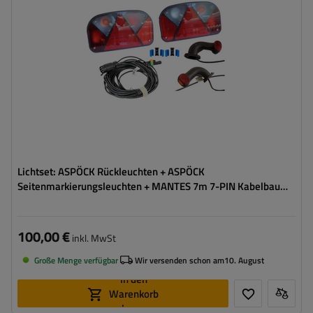
Spannung :
12 V
Lampenfunktionen:
Positionslicht
,
Bremslicht
,
Blinker
,
Nebelschlussleuchte
,
Umrisslicht
,
Kennzeichenbeleuchtung
,
Reflektor
Lichtset: ASPÖCK Rückleuchten + ASPÖCK
Seitenmarkierungsleuchten + MANTES 7m 7-PIN Kabelbaum
+ Schnellverbinder
100,00 €
inkl. MwSt
Große Menge verfügbar
Wir versenden schon am
10. August
In den
Warenkorb
legen