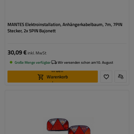
MANTES Elektroinstallation, Anhängerkabelbaum, 7m, 7PIN
Stecker, 2x 5PIN Bajonett
30,09 €
inkl. MwSt
Große Menge verfügbar
Wir versenden schon am
10. August
In den
Warenkorb
legen
Stecker:
13-polig
Kabellänge:
7 m
Lichtquelle:
Glühbirne
Spannung :
12 V
Lampenfunktionen:
Positionslicht
,
Bremslicht
,
Blinker
,
Rückfahrlicht
,
Nebelschlussleuchte
,