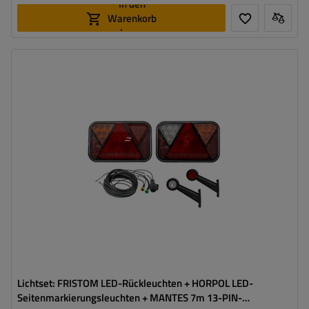
In den
Warenkorb
legen
Stecker:
13-polig
Kabellänge:
7 m
Lichtquelle:
LED
Spannung :
12 V
Lampenfunktionen:
Positionslicht
,
Bremslicht
,
Blinker
,
Rückfahrlicht
,
Nebelschlussleuchte
,
Umrisslicht
,
Kennzeichenbeleuchtung
,
Reflektor
Lichtset: FRISTOM LED-Rückleuchten + HORPOL LED-
Seitenmarkierungsleuchten + MANTES 7m 13-PIN-