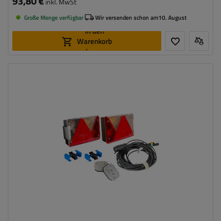
93,80 €
inkl. MwSt
Große Menge verfügbar
Wir versenden schon am
10. August
In den
Warenkorb
legen
Stecker:
7 PIN
Kabellänge:
7 m
Lichtquelle:
Glühbirne
Spannung :
12 V
Lampenfunktionen:
Positionslicht
,
Bremslicht
,
Blinker
,
Nebelschlussleuchte
,
Umrisslicht
,
Kennzeichenbeleuchtung
,
Reflektor