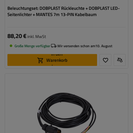
Beleuchtungset: DOBPLAST Rückleuchte + DOBPLAST LED-
Seitenlichter + MANTES 7m 13-PIN Kabelbaum
88,20 €
inkl. MwSt
Große Menge verfügbar
Wir versenden schon am
10. August
In den
Warenkorb
legen
Stecker:
7 PIN
Kabellänge:
7 m
Kabelquerschnitt:
0,75 mm²
Anschlussart:
6,3-Steckverbinder
Kabel für Umrissleuchten:
nein