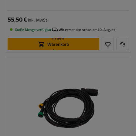
55,50 €
inkl. MwSt
Große Menge verfügbar
Wir versenden schon am
10. August
In den
Warenkorb
legen
Stecker:
7 PIN
Kabellänge:
7 m
Kabelquerschnitt:
0,5 mm2
Anschlussart:
5-PIN-Bajonett
Kabel für Umrissleuchten:
nein