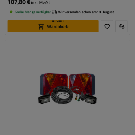
107,80 €
inkl. MwSt
Große Menge verfügbar
Wir versenden schon am
10. August
In den
Warenkorb
legen
Stecker:
13-polig
Kabellänge:
7 m
Lichtquelle:
Glühbirne
,
LED
Spannung :
12 V
Lampenfunktionen:
Positionslicht
,
Bremslicht
,
Blinker
,
Nebelschlussleuchte
,
Umrisslicht
,
Kennzeichenbeleuchtung
,
Reflektor