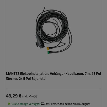
Stecker:
13-polig
Kabellänge:
7 m
Kabelquerschnitt:
0,5 mm2
Anschlussart:
5-PIN-Bajonett
Kabel für Umrissleuchten:
flach
MANTES Elektroinstallation, Anhänger Kabelbaum, 7m, 13 Pol
Stecker, 2x 5 Pol Bajonett
49,29 €
inkl. MwSt
Große Menge verfügbar
Wir versenden schon am
10. August