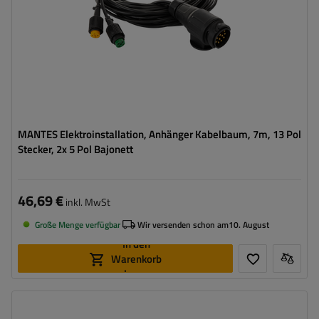
MANTES Elektroinstallation, Anhänger Kabelbaum, 7m, 13 Pol
Stecker, 2x 5 Pol Bajonett
46,69 €
inkl. MwSt
Große Menge verfügbar
Wir versenden schon am
10. August
In den
Warenkorb
legen
Stecker:
13/8 PIN