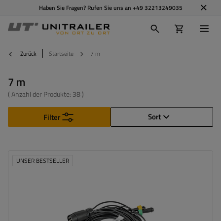
Haben Sie Fragen? Rufen Sie uns an
+49 32213249035
Zurück
Startseite
7 m
7 m
( Anzahl der Produkte:
38
)
Sort
Filter
UNSER BESTSELLER
Stecker:
7 PIN
Kabellänge:
7 m
Kabelquerschnitt:
0,5 mm2
Anschlussart:
5-PIN-Bajonett
Kabel für Umrissleuchten:
flach