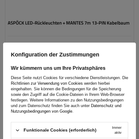
ASPÖCK LED-Rückleuchten + MANTES 7m 13-PIN Kabelbaum
112,50 €
inkl. MwSt
Konfiguration der Zustimmungen
Große Menge verfügbar
Wir versenden schon am
10. August
In den
Wir kümmern uns um Ihre Privatsphäres
Warenkorb
legen
Diese Seite nutzt Cookies für verschiedene Dienstleistungen. Die
Richtlinien zur Verwendung von Cookies
werden hierbei
eingehalten. Sie können die Bedingungen für die Speicherung
Stecker:
13-polig
sowie den Zugriff auf die Cookie-Dateien in Ihrem Web-Browser
festlegen. Weitere Informationen zu den Nutzungsbedingungen
Kabellänge:
7 m
und zum Datenschutz finden Sie auch unter
Datenschutz und
Lichtquelle:
Glühbirne
Nutzungsbedingungen von Google
.
Spannung :
12 V
Lampenfunktionen:
Positionslicht
,
Bremslicht
,
Blinker
,
Rückfahrlicht
,
Nebelschlussleuchte
,
Immer
Funktionale Cookies (erforderlich)
Kennzeichenbeleuchtung
,
Reflektor
aktiv