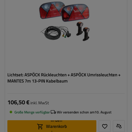
Spannung :
12 V
Lampenfunktionen:
Positionslicht
,
Bremslicht
,
Blinker
,
Rückfahrlicht
,
Nebelschlussleuchte
,
Umrisslicht
,
Kennzeichenbeleuchtung
,
Reflektor
Lichtset: ASPÖCK Rückleuchten + ASPÖCK Umrissleuchten +
MANTES 7m 13-PIN Kabelbaum
106,50 €
inkl. MwSt
Große Menge verfügbar
Wir versenden schon am
10. August
In den
Warenkorb