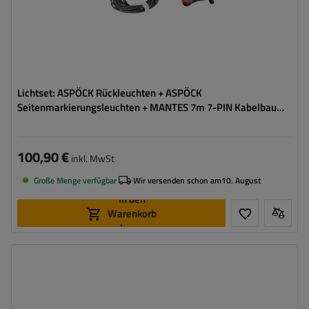
Lichtset: ASPÖCK Rückleuchten + ASPÖCK
Seitenmarkierungsleuchten + MANTES 7m 7-PIN Kabelbaum
+ Schnellverbinder
100,90 €
inkl. MwSt
Große Menge verfügbar
Wir versenden schon am
10. August
In den
Warenkorb
legen
Stecker:
7 PIN
Kabellänge:
7 m
Lichtquelle:
Glühbirne