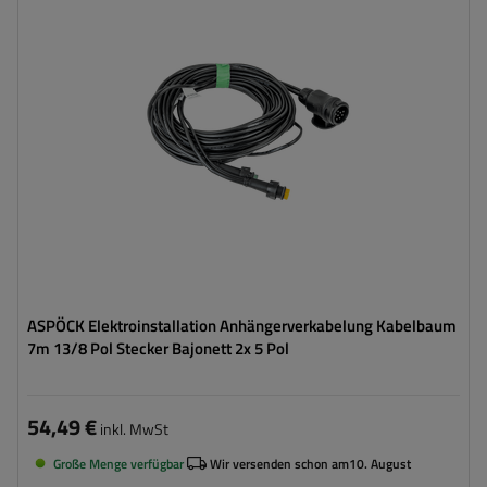
Kabellänge:
7 m
Kabelquerschnitt:
0,75 mm²
Anschlussart:
5-PIN-Bajonett
Kabel für Umrissleuchten:
flach
ASPÖCK Elektroinstallation Anhängerverkabelung Kabelbaum
7m 13/8 Pol Stecker Bajonett 2x 5 Pol
54,49 €
inkl. MwSt
Große Menge verfügbar
Wir versenden schon am
10. August