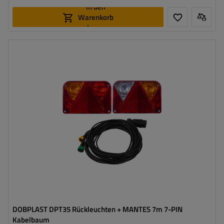
In den
Warenkorb
legen
Stecker:
7 PIN
Kabellänge:
7 m
Lichtquelle:
Glühbirne
Spannung :
12 V
Lampenfunktionen:
Positionslicht
,
Bremslicht
,
Blinker
,
Nebelschlussleuchte
,
Kennzeichenbeleuchtung
,
Reflektor
DOBPLAST DPT35 Rückleuchten + MANTES 7m 7-PIN
Kabelbaum