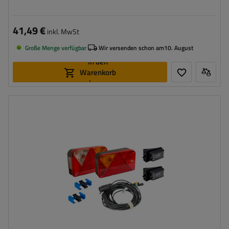
41,49 €
inkl. MwSt
Große Menge verfügbar
Wir versenden schon am
10. August
In den
Warenkorb
legen
Stecker:
7 PIN
Kabellänge:
7 m
Lichtquelle:
Glühbirne
,
LED
Spannung :
12 V
Lampenfunktionen:
Positionslicht
,
Bremslicht
,
Blinker
,
Nebelschlussleuchte
,
Umrisslicht
,
Kennzeichenbeleuchtung
,
Reflektor