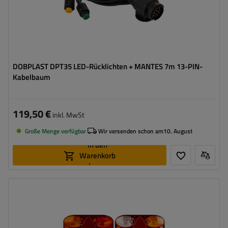
DOBPLAST DPT35 LED-Rücklichten + MANTES 7m 13-PIN-
Kabelbaum
119,50 €
inkl. MwSt
Große Menge verfügbar
Wir versenden schon am
10. August
In den
Warenkorb
legen
Stecker:
13-polig
Kabellänge:
7 m
Lichtquelle:
Glühbirne