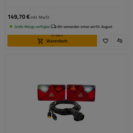
Kabelbaum
149,70 €
inkl. MwSt
Große Menge verfügbar
Wir versenden schon am
10. August
In den
Warenkorb
legen
Stecker:
13-polig
Kabellänge:
7 m
Lichtquelle:
LED/Glühbirne
Spannung :
12 V
Lampenfunktionen:
Positionslicht
,
Bremslicht
,
Blinker
,
Rückfahrlicht
,
Nebelschlussleuchte
,
Umrisslicht
,
Kennzeichenbeleuchtung
,
Reflektor