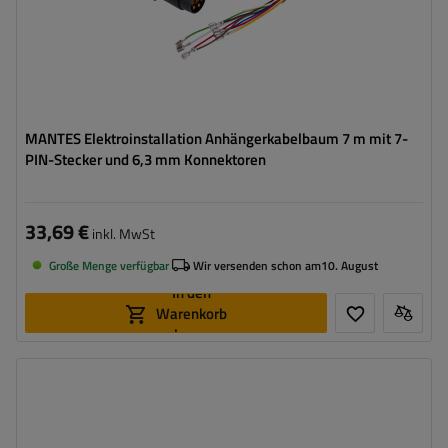
MANTES Elektroinstallation Anhängerkabelbaum 7 m mit 7-
PIN-Stecker und 6,3 mm Konnektoren
33,69 €
inkl. MwSt
Große Menge verfügbar
Wir versenden schon am
10. August
In den
Warenkorb
legen
Stecker:
13-polig
Kabellänge:
7 m
Lichtquelle:
Glühbirne