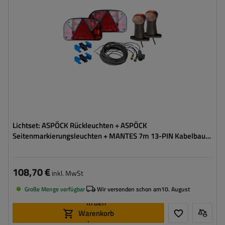
Spannung :
12 V
Lampenfunktionen:
Positionslicht
,
Bremslicht
,
Blinker
,
Rückfahrlicht
,
Nebelschlussleuchte
,
Umrisslicht
,
Kennzeichenbeleuchtung
,
Reflektor
Lichtset: ASPÖCK Rückleuchten + ASPÖCK
Seitenmarkierungsleuchten + MANTES 7m 13-PIN Kabelbaum
+ Schnellverbinder
108,70 €
inkl. MwSt
Große Menge verfügbar
Wir versenden schon am
10. August
In den
Warenkorb
legen