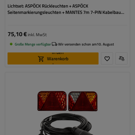
Lichtset: ASPÖCK Rückleuchten + ASPÖCK
Seitenmarkierungsleuchten + MANTES 7m 7-PIN Kabelbaum
+ Schnellverbinder
75,10 €
inkl. MwSt
Große Menge verfügbar
Wir versenden schon am
10. August
In den
Warenkorb
legen
Stecker:
13-polig
Kabellänge:
7 m
Lichtquelle:
LED
Spannung :
12 V
Lampenfunktionen:
Positionslicht
,
Bremslicht
,
Blinker
,
Rückfahrlicht
,
Nebelschlussleuchte
,
Kennzeichenbeleuchtung
,
Reflektor