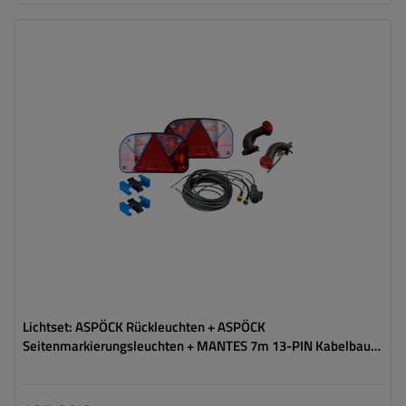
Stecker:
13-polig
Kabellänge:
7 m
Lichtquelle:
Glühbirne
Spannung :
12 V
Lampenfunktionen:
Positionslicht
,
Bremslicht
,
Blinker
,
Rückfahrlicht
,
Nebelschlussleuchte
,
Umrisslicht
,
Kennzeichenbeleuchtung
,
Reflektor
Lichtset: ASPÖCK Rückleuchten + ASPÖCK
Seitenmarkierungsleuchten + MANTES 7m 13-PIN Kabelbaum
+ Schnellverbinder