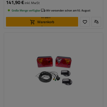
141,90 €
inkl. MwSt
Große Menge verfügbar
Wir versenden schon am
10. August
In den
Warenkorb
legen
Stecker:
13-polig
Kabellänge:
7 m
Lichtquelle:
Glühbirne
,
LED
Spannung :
12 V
Lampenfunktionen:
Positionslicht
,
Bremslicht
,
Blinker
,
Nebelschlussleuchte
,
Umrisslicht
,
Kennzeichenbeleuchtung
,
Reflektor