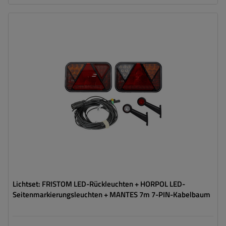
legen
Stecker:
7 PIN
Kabellänge:
7 m
Lichtquelle:
LED
Spannung :
12 V
Lampenfunktionen:
Positionslicht
,
Bremslicht
,
Blinker
,
Nebelschlussleuchte
,
Umrisslicht
,
Kennzeichenbeleuchtung
,
Reflektor
Lichtset: FRISTOM LED-Rückleuchten + HORPOL LED-
Seitenmarkierungsleuchten + MANTES 7m 7-PIN-Kabelbaum