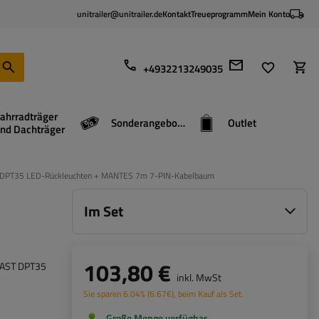
unitrailer@unitrailer.de
Kontakt
Treueprogramm
Mein Konto
+4932213249035
ahrradträger
Sonderangebote
Outlet
nd Dachträger
DPT35 LED-Rückleuchten + MANTES 7m 7-PIN-Kabelbaum
Im Set
103,80 €
PLAST DPT35
inkl. MwSt
Sie sparen
6.04%
(
6.67
€
), beim Kauf als Set.
Große Menge verfügbar