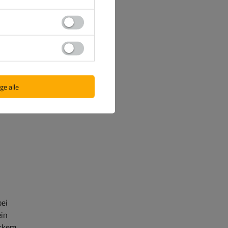
tkabel
mit
rselle
system
as
ger,
ge alle
bei
ein
arkem