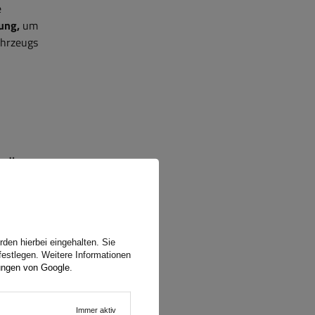
e
ung,
um
ahrzeugs
ss
die
 längeres
d
. Diese
ngen wie
er und
den hierbei eingehalten. Sie
festlegen. Weitere Informationen
ungen von Google
.
ajonett
Immer aktiv