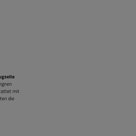
ugseite
eignen
tattet mit
ten die