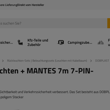
here Lieferung
Direkt vom Hersteller
Kfz-Teile und
F
Ladungssicherung
Campingzubehör
Zubehör
u
Rückleuchten-Sets | Beleuchtungssets (Leuchten mit Kabelbaum)
DOBPLAST 
chten + MANTES 7m 7-PIN-
ie Sichtbarkeit und Verkehrssicherheit verbessert. Das Set besteht aus DOB
poligem Stecker