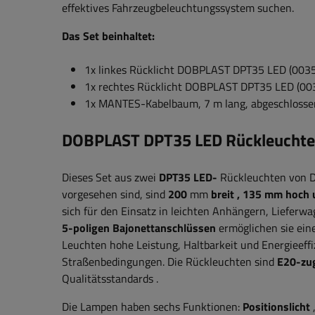
effektives Fahrzeugbeleuchtungssystem suchen.
Das Set beinhaltet:
1x linkes Rücklicht DOBPLAST
DPT35 LED
(003
1x rechtes Rücklicht DOBPLAST DPT35 LED (00
1x MANTES-Kabelbaum, 7 m lang, abgeschlossen
DOBPLAST DPT35 LED Rückleuchten
Dieses Set aus zwei
DPT35 LED-
Rückleuchten von 
vorgesehen sind, sind
200
mm
breit
, 135 mm hoch 
sich für den Einsatz in leichten Anhängern, Lieferwa
5-poligen Bajonettanschlüssen
ermöglichen sie eine
Leuchten hohe Leistung, Haltbarkeit und Energieeffiz
Straßenbedingungen.
Die Rückleuchten sind
E20-zu
Qualitätsstandards
.
Die Lampen haben sechs Funktionen:
Positionslicht