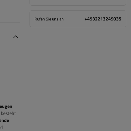
+4932213249035
Rufen Sie uns an
zeugen
 besteht
gende
nd