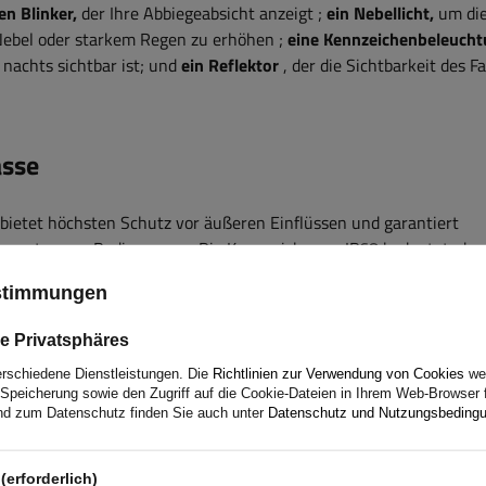
en Blinker,
der Ihre Abbiegeabsicht anzeigt
;
ein Nebellicht,
um di
Nebel oder starkem Regen zu erhöhen
;
eine Kennzeichenbeleucht
nachts sichtbar ist;
und
ein Reflektor
, der die Sichtbarkeit des F
asse
bietet höchsten Schutz vor äußeren Einflüssen und garantiert
ter extremen Bedingungen. Die Kennzeichnung IP68 bedeutet, da
geltenden Normen vollständig staubdicht und beständig gegen
ustimmungen
ser mit einem bestimmten Druck und einer bestimmten Tiefe sin
e für den Einsatz in Fahrzeugen und Maschinen in rauen Umgebu
e Privatsphäres
t und Transport geeignet und gewährleistet eine lange Lebensdau
erschiedene Dienstleistungen. Die
Richtlinien zur Verwendung von Cookies
wer
n Betrieb.
Speicherung sowie den Zugriff auf die Cookie-Dateien in Ihrem Web-Browser 
d zum Datenschutz finden Sie auch unter
Datenschutz und Nutzungsbeding
ngerkabelbaum 7m, 7PIN Stecker, 2x 5PIN B
(erforderlich)