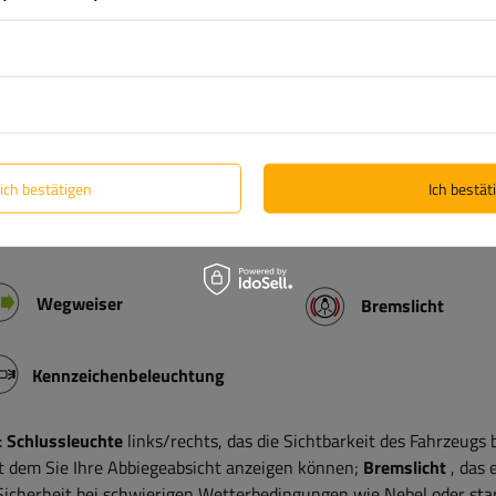
d zuverlässige Lösung für PKW-Anhänger.
Das 7 Meter lange Haup
igen
Standardstecker ausgestattet und gewährleistet so eine unive
kern
zum Anschluss der Rückleuchten ausgestattet. Das Bajonett
 und verhindert ein versehentliches Trennen während der Fahrt. D
g und schützt die Kontakte vor Korrosion, wodurch ein langfristi
lich bestätigen
Ich bestäti
htung gewährleistet wird.
Wegweiser
Bremslicht
Kennzeichenbeleuchtung
:
Schlussleuchte
links/rechts, das die Sichtbarkeit des Fahrzeugs 
it dem Sie Ihre Abbiegeabsicht anzeigen können;
Bremslicht
, das 
 Sicherheit bei schwierigen Wetterbedingungen wie Nebel oder st