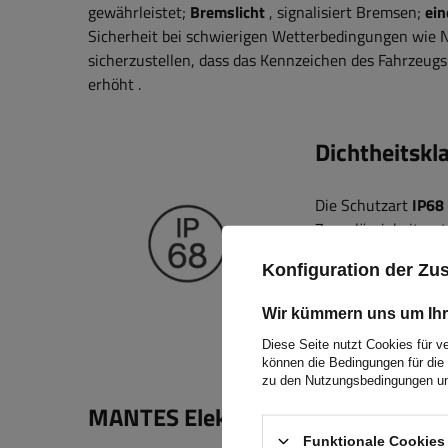
gewährleistet;
Bremslicht
, signalisiert Bremsen;
ein
Sicherheit bei schwierigen Wetterbedingungen wie 
sicherzustellen, dass das Kennzeichen des Fahrzeugs 
erhöht
.
Dichtheitskl
Die Schutzart
IP68
Zuverlässigkeit un
Lampen gemäß den 
Konfiguration der Z
Eintauchen in Was
Schutzart macht si
Wir kümmern uns um Ihr
Bau, Landwirtschaf
Diese Seite nutzt Cookies für v
einen störungsfreie
können die Bedingungen für die 
zu den Nutzungsbedingungen un
MANTES Elektroinstallation, Anhä
Funktionale Cookies 