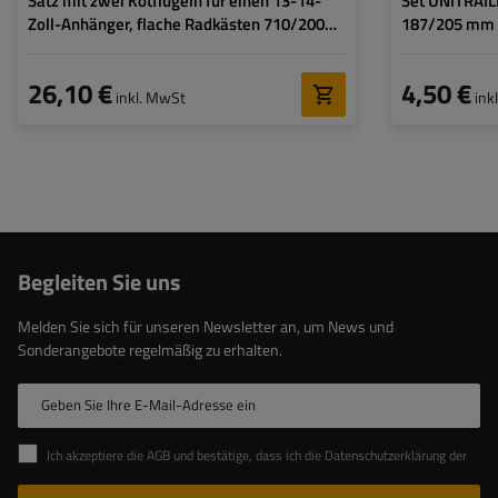
Satz mit zwei Kotflügeln für einen 13-14-
Set UNITRAILE
Zoll-Anhänger, flache Radkästen 710/200
187/205 mm
mm
26,10 €
4,50 €
inkl. MwSt
ink
Begleiten Sie uns
Melden Sie sich für unseren Newsletter an, um News und
Sonderangebote regelmäßig zu erhalten.
Geben Sie Ihre E-Mail-Adresse ein
Ich akzeptiere die AGB und bestätige, dass ich die Datenschutzerklärung der Website zur Kenntnis genommen habe