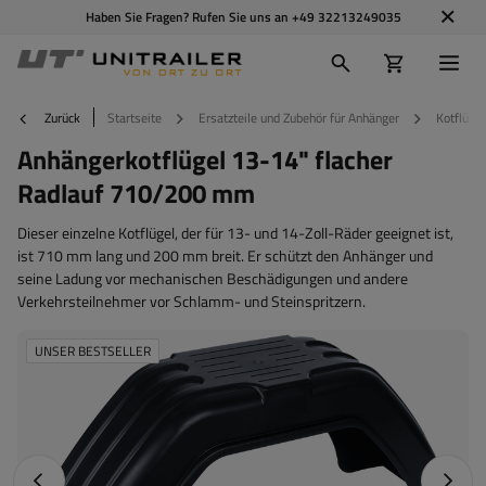
Haben Sie Fragen? Rufen Sie uns an
+49 32213249035
Zurück
Startseite
Ersatzteile und Zubehör für Anhänger
Kotflügel
Anhängerkotflügel 13-14" flacher
Radlauf 710/200 mm
Dieser einzelne Kotflügel, der für 13- und 14-Zoll-Räder geeignet ist,
ist 710 mm lang und 200 mm breit. Er schützt den Anhänger und
seine Ladung vor mechanischen Beschädigungen und andere
Verkehrsteilnehmer vor Schlamm- und Steinspritzern.
UNSER BESTSELLER
Vorheriges Foto
Nächst