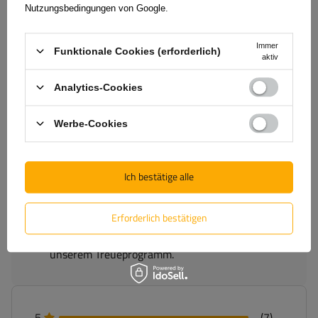
Nutzungsbedingungen von Google
.
(7)
Bewertungen
Immer
Funktionale Cookies (erforderlich)
aktiv
Analytics-Cookies
5/5
Werbe-Cookies
Anzahl der abgegebenen Bewertungen: 7
Bewertung abschicken
Ich bestätige alle
Nur durch Kauf bestätigte Bewertungen anzeigen
Erforderlich bestätigen
Für Ihre Bewertung erhalten Sie
100 Pkt.
in
unserem Treueprogramm.
5
(7)