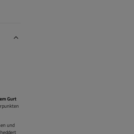
nem Gurt
rrpunkten
ehen und
erheddert