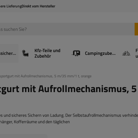
here Lieferung
Direkt vom Hersteller
Kfz-Teile und
F
Ladungssicherung
Campingzubehör
Zubehör
u
sportgurt mit Aufrollmechanismus, 5 m/35 mm/1 t, orange
gurt mit Aufrollmechanismus, 5
es und sicheres Sichern von Ladung. Der Selbstaufrollmechanismus verhinde
nhänger, Kofferräume und den täglichen