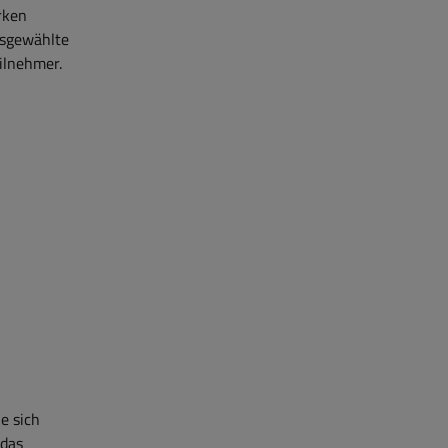
rken
usgewählte
eilnehmer.
e sich
 das