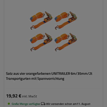
Länge des Zurrgurtes:
6 m
Breite des Zurrgurtes:
35 mm
Zugkraft in der Umreifung (LC):
2 Tonnen (2000 daN)
Vorspannkraft (STF):
280 daN
Satz aus vier orangefarbenen UNITRAILER 6m/35mm/2t
Transportgurten mit Spannvorrichtung
19,92 €
inkl. MwSt
Große Menge verfügbar
Wir versenden schon am
11. August