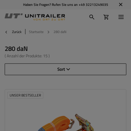
Haben Sie Fragen? Rufen Sie uns an
+49 32213249035
Zurück
Startseite
280 daN
280 daN
( Anzahl der Produkte:
15
)
Sort
UNSER BESTSELLER
Länge des Zurrgurtes:
6 m
Breite des Zurrgurtes:
35 mm
Zugkraft in der Umreifung (LC):
2 Tonnen (2000 daN)
Vorspannkraft (STF):
280 daN