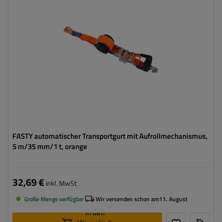
Zurrkraft im geraden Zug (LC):
1 Tonne (1000 daN)
Vorspannkraft (STF):
280 daN
FASTY automatischer Transportgurt mit Aufrollmechanismus,
5 m/35 mm/1 t, orange
32,69 €
inkl. MwSt
Große Menge verfügbar
Wir versenden schon am
11. August
In den