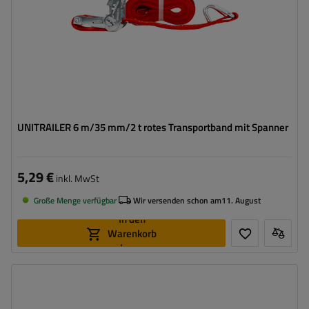
UNITRAILER 6 m/35 mm/2 t rotes Transportband mit Spanner
5,29 €
inkl. MwSt
Große Menge verfügbar
Wir versenden schon am
11. August
In den
Warenkorb
legen
Länge des Zurrgurtes:
5 m
Breite des Zurrgurtes:
35 mm