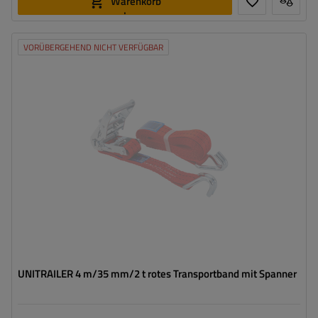
Warenkorb
legen
VORÜBERGEHEND NICHT VERFÜGBAR
Länge des Zurrgurtes:
4 m
Breite des Zurrgurtes:
35 mm
Zugkraft in der Umreifung (LC):
2 Tonnen (2000 daN)
Vorspannkraft (STF):
280 daN
UNITRAILER 4 m/35 mm/2 t rotes Transportband mit Spanner