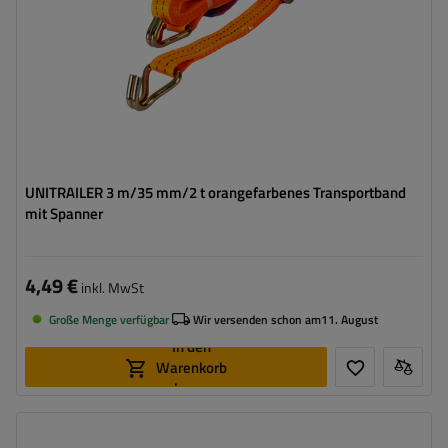
UNITRAILER 3 m/35 mm/2 t orangefarbenes Transportband
mit Spanner
4,49 €
inkl. MwSt
Große Menge verfügbar
Wir versenden schon am
11. August
In den
Warenkorb
legen
Länge des Zurrgurtes:
12 m