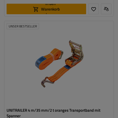
In den
Warenkorb
legen
UNSER BESTSELLER
Länge des Zurrgurtes:
4 m
Breite des Zurrgurtes:
35 mm
Zugkraft in der Umreifung (LC):
2 Tonnen (2000 daN)
Vorspannkraft (STF):
280 daN
UNITRAILER 4 m/35 mm/2 t oranges Transportband mit
Spanner