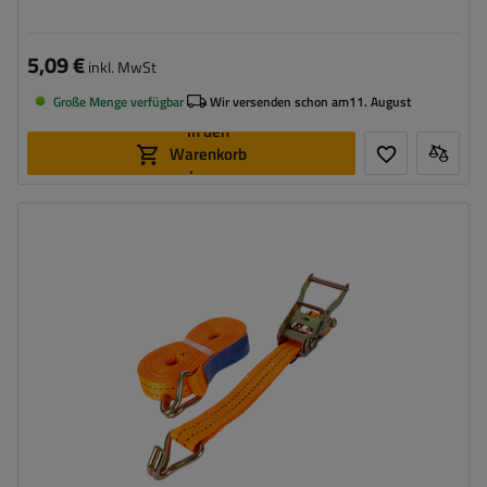
5,09 €
inkl. MwSt
Große Menge verfügbar
Wir versenden schon am
11. August
In den
Warenkorb
legen
Länge des Zurrgurtes:
8 m
Breite des Zurrgurtes:
35 mm
Zugkraft in der Umreifung (LC):
2 Tonnen (2000 daN)
Vorspannkraft (STF):
280 daN