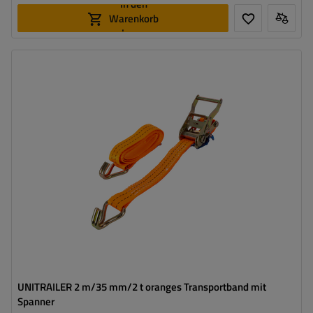
In den
Warenkorb
legen
Länge des Zurrgurtes:
2 m
Breite des Zurrgurtes:
35 mm
Zugkraft in der Umreifung (LC):
2 Tonnen (2000 daN)
Vorspannkraft (STF):
280 daN
UNITRAILER 2 m/35 mm/2 t oranges Transportband mit
Spanner