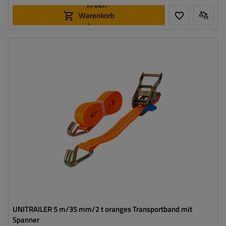
In den
Warenkorb
legen
Länge des Zurrgurtes:
5 m
Breite des Zurrgurtes:
35 mm
Zugkraft in der Umreifung (LC):
2 Tonnen (2000 daN)
Vorspannkraft (STF):
280 daN
UNITRAILER 5 m/35 mm/2 t oranges Transportband mit
Spanner