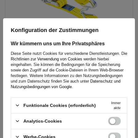
Konfiguration der Zustimmungen
Wir kümmern uns um Ihre Privatsphäres
Diese Seite nutzt Cookies für verschiedene Dienstleistungen. Die
UNITRAILER 4 m/35 mm/2 t gelbes Transportband mit
Richtlinien zur Verwendung von Cookies
werden hierbei
Spanner
eingehalten. Sie können die Bedingungen für die Speicherung
sowie den Zugriff auf die Cookie-Dateien in Ihrem Web-Browser
festlegen. Weitere Informationen zu den Nutzungsbedingungen
und zum Datenschutz finden Sie auch unter
Datenschutz und
4,79 €
inkl. MwSt
Nutzungsbedingungen von Google
.
Große Menge verfügbar
Wir versenden schon am
11. August
Immer
In den
Funktionale Cookies (erforderlich)
aktiv
Warenkorb
legen
Analytics-Cookies
Länge des Zurrgurtes:
6 m
Werbe-Cookies