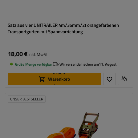
Satz aus vier UNITRAILER 4m/35mm/2t orangefarbenen
Transportgurten mit Spannvorrichtung
18,00 €
inkl. MwSt
Große Menge verfügbar
Wir versenden schon am
11. August
In den
Warenkorb
legen
UNSER BESTSELLER
Länge des Zurrgurtes:
3 m
Breite des Zurrgurtes:
35 mm
Zugkraft in der Umreifung (LC):
2 Tonnen (2000 daN)
Vorspannkraft (STF):
280 daN