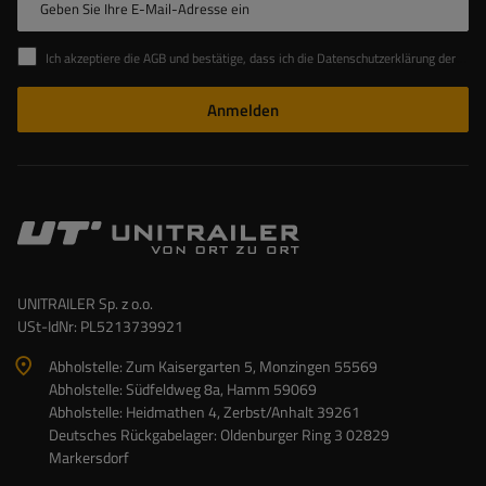
Geben Sie Ihre E-Mail-Adresse ein
Ich akzeptiere die AGB und bestätige, dass ich die Datenschutzerklärung der Website zur Kenntnis genommen habe
Anmelden
UNITRAILER Sp. z o.o.
USt-IdNr: PL5213739921
Abholstelle: Zum Kaisergarten 5, Monzingen 55569
Abholstelle: Südfeldweg 8a, Hamm 59069
Abholstelle: Heidmathen 4, Zerbst/Anhalt 39261
Deutsches Rückgabelager: Oldenburger Ring 3 02829
Markersdorf