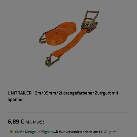
Breite des Zurrgurtes:
35 mm
Zugkraft in der Umreifung (LC):
2 Tonnen (2000 daN)
Vorspannkraft (STF):
280 daN
UNITRAILER 12m/35mm/2t orangefarbener Zurrgurt mit
Spanner
6,89 €
inkl. MwSt
Große Menge verfügbar
Wir versenden schon am
11. August