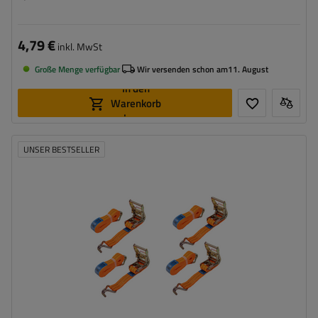
4,79 €
inkl. MwSt
Große Menge verfügbar
Wir versenden schon am
11. August
In den
Warenkorb
legen
UNSER BESTSELLER
Länge des Zurrgurtes:
4 m
Breite des Zurrgurtes:
35 mm
Zugkraft in der Umreifung (LC):
2 Tonnen (2000 daN)
Vorspannkraft (STF):
280 daN