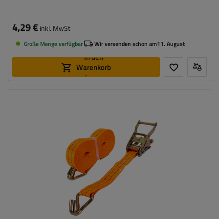
4,29 €
inkl. MwSt
Große Menge verfügbar
Wir versenden schon am
11. August
In den
Warenkorb
legen
Länge des Zurrgurtes:
10 m
Breite des Zurrgurtes:
35 mm
Zugkraft in der Umreifung (LC):
2 Tonnen (2000 daN)
Vorspannkraft (STF):
280 daN