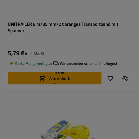
UNITRAILER 8 m/35 mm/2 t oranges Transportband mit
Spanner
5,79 €
inkl. MwSt
Große Menge verfügbar
Wir versenden schon am
11. August
In den
Warenkorb
legen
Länge des Zurrgurtes:
4 m
Breite des Zurrgurtes:
35 mm
Zugkraft in der Umreifung (LC):
2 Tonnen (2000 daN)
Vorspannkraft (STF):
280 daN