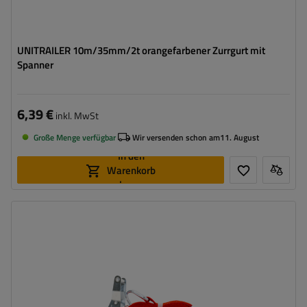
UNITRAILER 10m/35mm/2t orangefarbener Zurrgurt mit
Spanner
6,39 €
inkl. MwSt
Große Menge verfügbar
Wir versenden schon am
11. August
In den
Warenkorb
legen
Länge des Zurrgurtes:
6 m
Breite des Zurrgurtes:
35 mm
Zugkraft in der Umreifung (LC):
2 Tonnen (2000 daN)
Vorspannkraft (STF):
280 daN