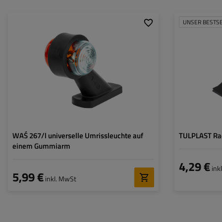
UNSER BESTS
Montageseite:
universal
Lichtquelle:
Glühbirne
Spannung :
12/24 V
Lampenfunktionen:
vordere Umrissleuchte
,
hintere Umrissleuchte
Kabel für Umrissleuchten:
rund
WAŚ 267/l universelle Umrissleuchte auf
TULPLAST Rad
einem Gummiarm
4,29 €
ink
5,99 €
inkl. MwSt