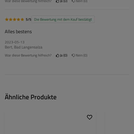
War diese Bewertung hilfreich?
Ja
0
Nein
0
5/5
Die Bewertung mit dem Kauf bestätigt
Alles bestens
2023-05-13
Bert, Bad Langensalza
War diese Bewertung hilfreich?
Ja
0
Nein
0
Ähnliche Produkte
Montageseite:
universal
Montageseite:
Lichtquelle:
Glühbirne
Lichtquelle: