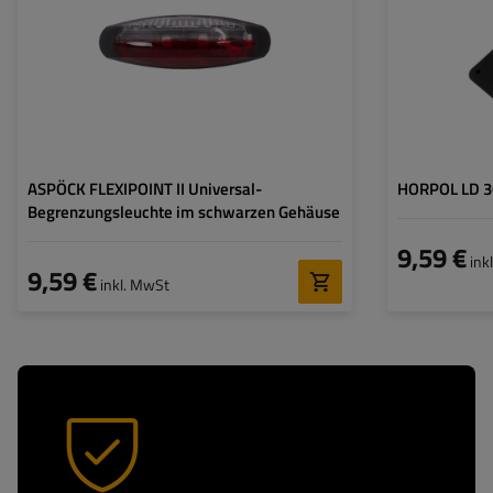
Spannung :
12 V
Spannung :
Lampenfunktionen:
vordere Umrissleuchte
,
Lampenfunktione
hintere Umrissleuchte
Kabel für Umrissleuchten:
flach
Kabel für Umriss
ASPÖCK FLEXIPOINT II Universal-
HORPOL LD 36
Begrenzungsleuchte im schwarzen Gehäuse
9,59 €
ink
9,59 €
inkl. MwSt