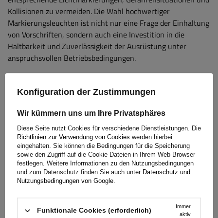
Kollisionen zu vermeiden. Die Wahl hochwertiger
Markierungsleuchten ist nicht nur eine Frage der Einhaltung
von Vorschriften, sondern auch eine Investition in die
Haltbarkeit und Zuverlässigkeit der Ausrüstung unter
anspruchsvollen Betriebsbedingungen.
Garantie
Konfiguration der Zustimmungen
Wir kümmern uns um Ihre Privatsphäres
Beim Kauf eines Produkts aus unserem Sortiment erhalten
Diese Seite nutzt Cookies für verschiedene Dienstleistungen. Die
Richtlinien zur Verwendung von Cookies
werden hierbei
Sie eine 2-jährige Garantie.
So können Sie es nutzen, ohne
eingehalten. Sie können die Bedingungen für die Speicherung
sich Gedanken über die Folgen eines möglichen Defekts zu
sowie den Zugriff auf die Cookie-Dateien in Ihrem Web-Browser
machen. Da wir uns um Ihre Zufriedenheit kümmern, haben
festlegen. Weitere Informationen zu den Nutzungsbedingungen
und zum Datenschutz finden Sie auch unter
Datenschutz und
wir das Verfahren zur Einreichung einer möglichen
Nutzungsbedingungen von Google
.
Reklamation so einfach wie möglich gestaltet - Sie müssen
nur das auf unserer
Website verfügbare Formular ausfüllen
Immer
und abschicken.
Funktionale Cookies (erforderlich)
aktiv