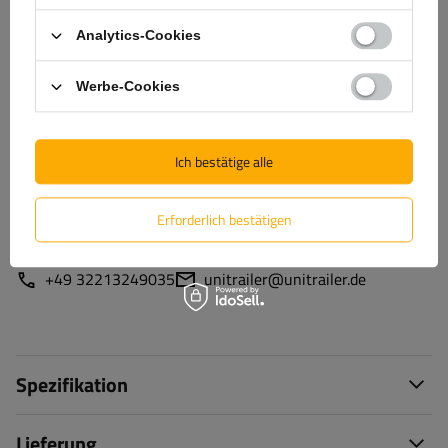
Analytics-Cookies
Hilfe
Werbe-Cookies
Haben Sie Fragen zur Auswahl oder Anwendung unserer
Produkte? Nehmen Sie Kontakt mit uns auf! Die Spezialisten
Ich bestätige alle
von Unitrailer geben Ihnen gerne alle Informationen, die Sie
benötigen.
Erforderlich bestätigen
+49 32213249035
unitrailer@unitrailer.de
Spezifikation
Lieferung