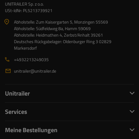
UNITRAILER Sp. z o.o.
USt-IdNr: PL5213739921
Abholstelle: Zum Kaisergarten 5, Monzingen 55569
Abholstelle: Südfeldweg 8a, Hamm 59069
Abholstelle: Heidmathen 4, Zerbst/Anhalt 39261
Deutsches Rückgabelager: Oldenburger Ring 3 02829
Markersdorf
+4932213249035
unitrailer@unitrailer.de
Unitrailer
Services
Meine Bestellungen