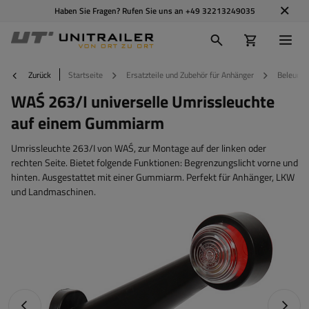
Haben Sie Fragen? Rufen Sie uns an
+49 32213249035
Zurück
Startseite
Ersatzteile und Zubehör für Anhänger
Beleucht
WAŚ 263/I universelle Umrissleuchte
auf einem Gummiarm
Umrissleuchte 263/I von WAŚ, zur Montage auf der linken oder
rechten Seite. Bietet folgende Funktionen: Begrenzungslicht vorne und
hinten. Ausgestattet mit einer Gummiarm. Perfekt für Anhänger, LKW
und Landmaschinen.
Vorheriges Foto
Nächst