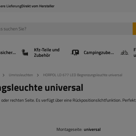
here Lieferung
Direkt vom Hersteller
Kfz-Teile und
F
Ladungssicherung
Campingzubehör
Zubehör
u
Umrissleuchten
HORPOL LD 677 LED Begrenzungsleuchte universal
sleuchte universal
r rechten Seite. Es verfügt über eine Rückpositionslichtfunktion. Perfekt
Montageseite
universal