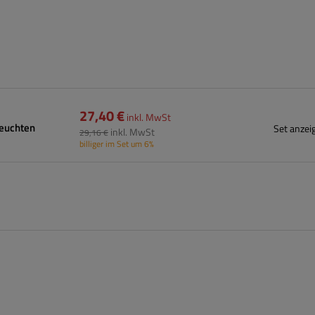
27,40 €
inkl. MwSt
leuchten
Set anzei
inkl. MwSt
29,16 €
billiger im Set um 6%