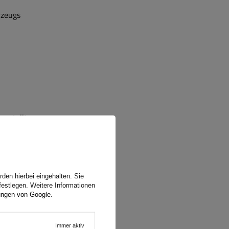
rzeugs
gestellte
runter:
ie Lampe
päischen
ngungen
.
den hierbei eingehalten. Sie
festlegen. Weitere Informationen
ungen von Google
.
fliegern,
als auch
Immer aktiv