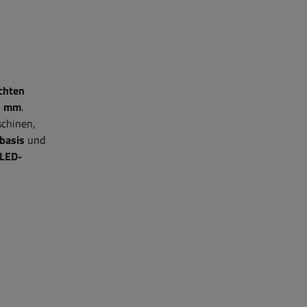
echten
5 mm
.
schinen,
basis
und
LED-