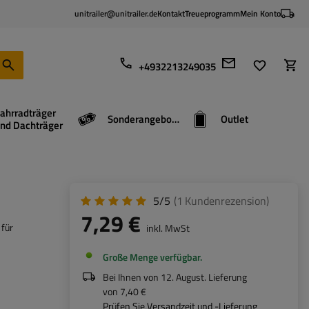
unitrailer@unitrailer.de
Kontakt
Treueprogramm
Mein Konto
+4932213249035
ahrradträger
Sonderangebote
Outlet
nd Dachträger
5/5
(1
Kundenrezension
)
7,29 €
 für
inkl. MwSt
Große Menge verfügbar
Bei Ihnen von
12. August
. Lieferung
von
7,40 €
Prüfen Sie Versandzeit und -Lieferung