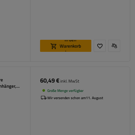
In den
Warenkorb
legen
60,49 €
re
inkl. MwSt
Anhänger,
Große Menge verfügbar
Wir versenden schon am
11. August