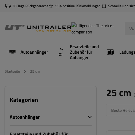
30 Tage Rückgaberecht
99% positive Rückmeldungen
Schnelle und sic
Ersatzteile und
Autoanhänger
Zubehör für
Anhänger
Startseite
25 cm
25 cm
Kategorien
Beste Releva
Autoanhänger
Ersatzteile und Zubehör für