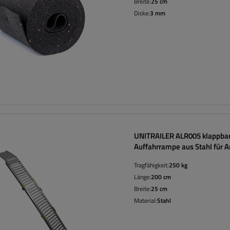
Breite:
25 cm
Dicke:
3 mm
UNITRAILER ALR005 klappba
Auffahrrampe aus Stahl für 
200 cm, 250 kg
Tragfähigkeit:
250 kg
Länge:
200 cm
Breite:
25 cm
Material:
Stahl