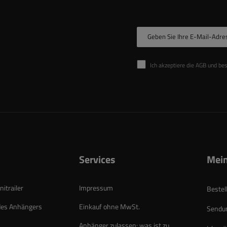
Geben Sie Ihre E-Mail-Adre
Ich akzeptiere die AGB und be
Services
Mein
itrailer
Impressum
Bestel
des Anhängers
Einkauf ohne MwSt.
Sendun
Anhänger zulassen: was ist zu