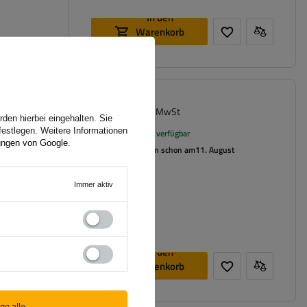
In den
Warenkorb
legen
24,29 €
6 mm
inkl. MwSt
den hierbei eingehalten. Sie
festlegen. Weitere Informationen
Große Menge verfügbar
ungen von Google
.
Wir versenden schon am
11. August
Immer aktiv
In den
Warenkorb
legen
ge alle