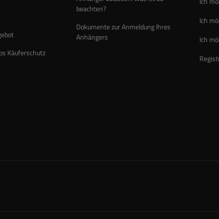
Ich mö
beachten?
Ich mö
Dokumente zur Anmeldung Ihres
gebot
Anhängers
Ich mö
ps Käuferschutz
Regist