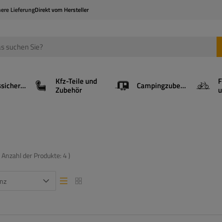
here Lieferung
Direkt vom Hersteller
Kfz-Teile und
F
Ladungssicherung
Campingzubehör
Zubehör
u
( Anzahl der Produkte:
4
)
nz
Listenansicht
Listenansicht