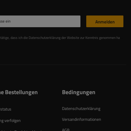
sse ein
Anmelden
stätige, dass ich die Datenschutzerklärung der Website zur Kenntnis genommen habe
Les
e Bestellungen
Bedingungen
Datenschutzerklärung
lstatus
Versandinformationen
g verfolgen
AGB