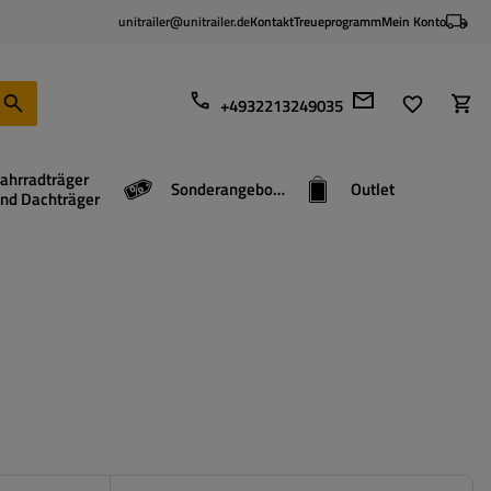
unitrailer@unitrailer.de
Kontakt
Treueprogramm
Mein Konto
+4932213249035
ahrradträger
Sonderangebote
Outlet
nd Dachträger