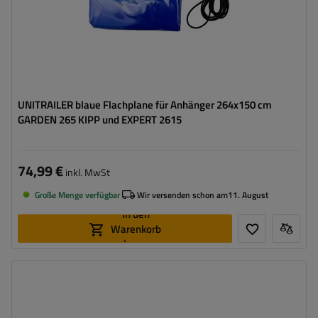
UNITRAILER blaue Flachplane für Anhänger 264x150 cm
GARDEN 265 KIPP und EXPERT 2615
74,99 €
inkl. MwSt
Große Menge verfügbar
Wir versenden schon am
11. August
In den
Warenkorb
legen
Höhe:
110 cm
Gewicht:
630g/m2
Farbe:
Blau