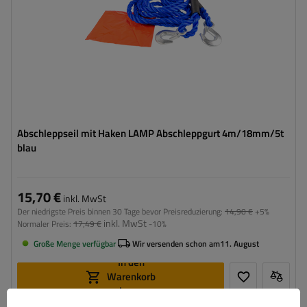
Abschleppseil mit Haken LAMP Abschleppgurt 4m/18mm/5t
blau
15,70 €
inkl. MwSt
Der niedrigste Preis binnen 30 Tage bevor Preisreduzierung:
14,90 €
+5%
inkl. MwSt
Normaler Preis:
17,49 €
-10%
Große Menge verfügbar
Wir versenden schon am
11. August
In den
Warenkorb
legen