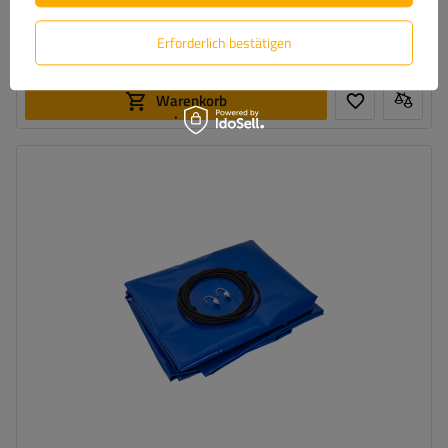
Der niedrigste Preis binnen 30 Tage bevor Preisreduzierung:
14,70 €
-6%
inkl. MwSt
Normaler Preis:
16,29 €
-15%
Erforderlich bestätigen
Große Menge verfügbar
Wir versenden schon am
11. August
In den
Warenkorb
legen
Farbe:
Blau
Grammatur:
650 g/m2