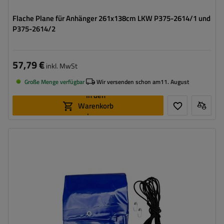
Flache Plane für Anhänger 261x138cm LKW P375-2614/1 und
P375-2614/2
57,79 €
inkl. MwSt
Große Menge verfügbar
Wir versenden schon am
11. August
In den
Warenkorb
legen
Grammatur:
630 g/m2
Farbe:
Blau