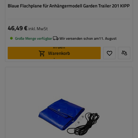
Blaue Flachplane für Anhängermodell Garden Trailer 201 KIPP
46,49 €
inkl. MwSt
Große Menge verfügbar
Wir versenden schon am
11. August
In den
Warenkorb
legen
Lichtabmessungen:
269,2 x 130,9 cm
Farbe:
Blau
Grammatur:
500 g/m2