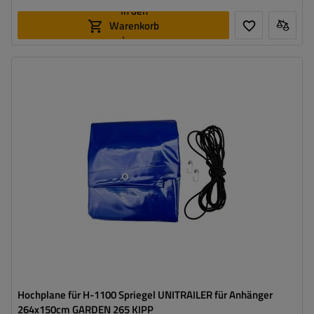
In den
Warenkorb
legen
Grammatur:
630 g/m2
Farbe:
Blau
Hochplane für H-1100 Spriegel UNITRAILER für Anhänger
264x150cm GARDEN 265 KIPP