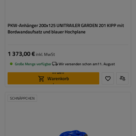
PKW-Anhänger 200x125 UNITRAILER GARDEN 201 KIPP mit
Bordwandaufsatz und blauer Hochplane
1 373,00 €
inkl. MwSt
Große Menge verfügbar
Wir versenden schon am
11. August
In den
Warenkorb
legen
SCHNÄPPCHEN
Länge des Zurrgurtes:
4 m
Gurtfestigkeit:
5 t (5000 kg)
Breite des Zurrgurtes:
18 mm