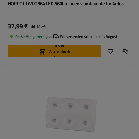
HORPOL LWD2864 LED 560lm Innenraumleuchte für Autos
37,99 €
inkl. MwSt
Große Menge verfügbar
Wir versenden schon am
11. August
In den
Warenkorb
legen
Anzahl der LEDs:
6
Leistung:
10 W
Lichtstrom:
180 lm
Farbe:
Blau
Spannung :
12/24 V