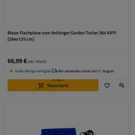
Blaue Flachplane zum Anhänger Garden Trailer 264 KIPP
[264x125 cm]
66,99 €
inkl. MwSt
Große Menge verfügbar
Wir versenden schon am
11. August
In den
Warenkorb
legen
Höhe:
110 cm
Farbe:
Blau
Grammatur:
500 g/m2