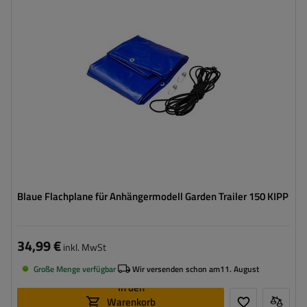
Farbe:
Blau
Grammatur:
500 g/m2
Blaue Flachplane für Anhängermodell Garden Trailer 150 KIPP
34,99 €
inkl. MwSt
Große Menge verfügbar
Wir versenden schon am
11. August
In den
Warenkorb