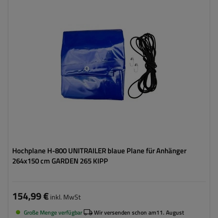
Grammatur:
630 g/m2
Farbe:
Blau
Hochplane H-800 UNITRAILER blaue Plane für Anhänger
264x150 cm GARDEN 265 KIPP
154,99 €
inkl. MwSt
Große Menge verfügbar
Wir versenden schon am
11. August