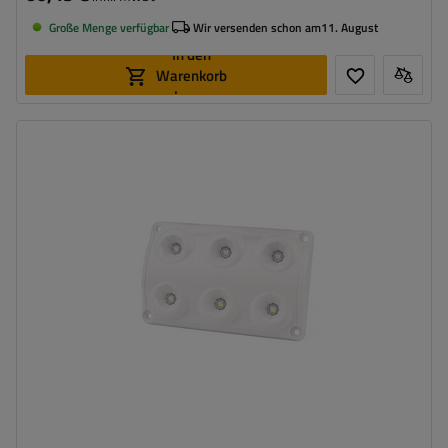
Große Menge verfügbar
Wir versenden schon am
11. August
In den
Warenkorb
legen
Anzahl der LEDs:
6
Leistung:
1,3 W
Lichtstrom:
560 lm
,
20 lm
Farbe:
weiß
,
Blau
Spannung :
12/24 V