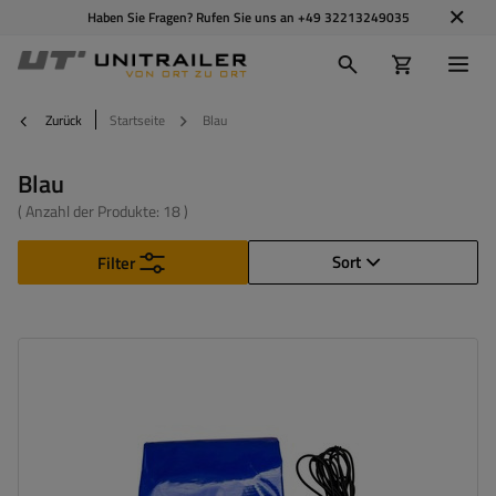
Haben Sie Fragen? Rufen Sie uns an
+49 32213249035
Zurück
Startseite
Blau
Blau
( Anzahl der Produkte:
18
)
Sort
Filter
Lichtabmessungen:
235,5 x 130,9 cm
Farbe:
Blau
Grammatur:
500 g/m2