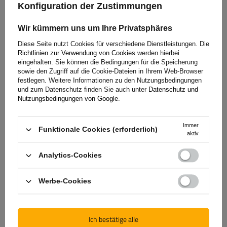
Konfiguration der Zustimmungen
SONDERANGEBOT
Länge des Zurrgurtes:
3,5 m
Gurtfestigkeit:
3 t (3000 kg)
Wir kümmern uns um Ihre Privatsphäres
Breite des Zurrgurtes:
6 mm
Diese Seite nutzt Cookies für verschiedene Dienstleistungen. Die
Richtlinien zur Verwendung von Cookies
werden hierbei
eingehalten. Sie können die Bedingungen für die Speicherung
sowie den Zugriff auf die Cookie-Dateien in Ihrem Web-Browser
festlegen. Weitere Informationen zu den Nutzungsbedingungen
und zum Datenschutz finden Sie auch unter
Datenschutz und
Nutzungsbedingungen von Google
.
Immer
Funktionale Cookies (erforderlich)
aktiv
Analytics-Cookies
Abschleppseil mit Schäkel LAMPA Stahlseil 3,5m/6mm/3t
blau
Werbe-Cookies
13,80 €
Ich bestätige alle
inkl. MwSt