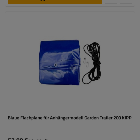
legen
Lichtabmessungen:
205,7 x 111,6 cm
Farbe:
Blau
Grammatur:
500 g/m2
Blaue Flachplane für Anhängermodell Garden Trailer 200 KIPP