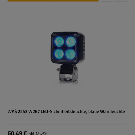
legen
Lichtquelle:
LED
Spannung :
12/70 V
Farbe:
Blau
WAŚ 2243 W267 LED-Sicherheitsleuchte, blaue Warnleuchte
60,49 €
inkl. MwSt