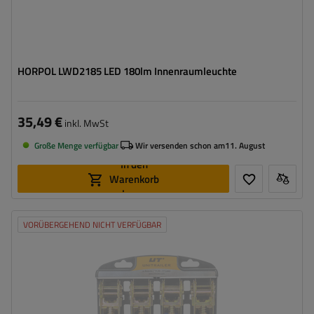
HORPOL LWD2185 LED 180lm Innenraumleuchte
35,49 €
inkl. MwSt
Große Menge verfügbar
Wir versenden schon am
11. August
In den
Warenkorb
legen
VORÜBERGEHEND NICHT VERFÜGBAR
Länge des Zurrgurtes:
4 m
Breite des Zurrgurtes:
25 mm
Zugkraft in der Umreifung (LC):
0,68 Tonnen (680 daN)
Vorspannkraft (STF):
120 daN