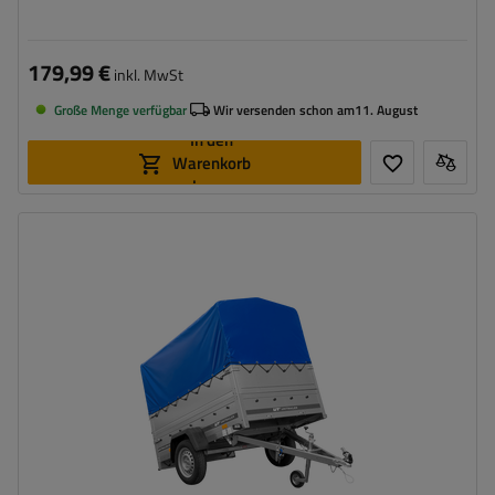
179,99 €
inkl. MwSt
Große Menge verfügbar
Wir versenden schon am
11. August
In den
Warenkorb
legen
Farbe:
Blau
Model:
Garden Trailer 201 Kipp
ZGG max.:
750 kg
Länge des Laderaums:
2006 mm
Breite des Laderaums:
1256 mm
Größte Transportfläche
Hochplane