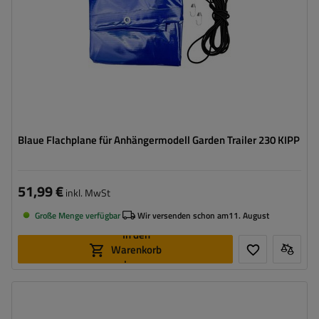
Blaue Flachplane für Anhängermodell Garden Trailer 230 KIPP
51,99 €
inkl. MwSt
Große Menge verfügbar
Wir versenden schon am
11. August
In den
Warenkorb
legen
Lichtabmessungen:
152,6 x 111,6 cm