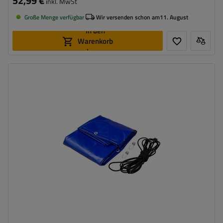
52,99 €
inkl. MwSt
Große Menge verfügbar
Wir versenden schon am
11. August
In den
Warenkorb
legen
Lichtabmessungen:
205,7 x 130,9 cm
Farbe:
Blau
Grammatur:
500 g/m2