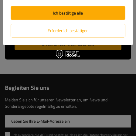
entwickeln und fertigen, bieten wir Ihnen
umfassenden technischen Support und ständigen
Ich bestätige alle
Zugriff auf Original-Ersatzteile. Setzen Sie auf
bewährte Lösungen vom Marktführer.
Erforderlich bestätigen
Erfahren Sie mehr über uns
Begleiten Sie uns
Melden Sie sich für unseren Newsletter an, um News und
Sonderangebote regelmäßig zu erhalten.
Geben Sie Ihre E-Mail-Adresse ein
Ich akzeptiere die AGB und bestätige, dass ich die Datenschutzerklärung der Website zur Kenntnis genommen habe