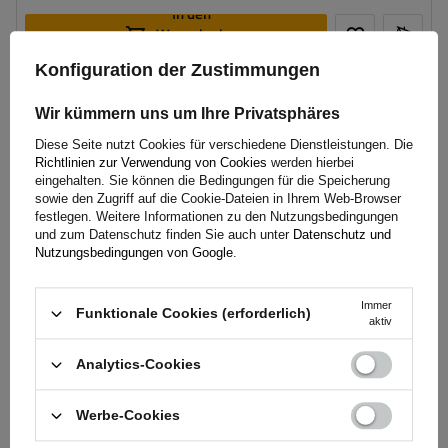
In den
Warenkorb
legen
Konfiguration der Zustimmungen
Wir kümmern uns um Ihre Privatsphäres
Diese Seite nutzt Cookies für verschiedene Dienstleistungen. Die
Richtlinien zur Verwendung von Cookies
werden hierbei
eingehalten. Sie können die Bedingungen für die Speicherung
sowie den Zugriff auf die Cookie-Dateien in Ihrem Web-Browser
festlegen. Weitere Informationen zu den Nutzungsbedingungen
und zum Datenschutz finden Sie auch unter
Datenschutz und
Nutzungsbedingungen von Google
.
Offizieller Herstellershop
Immer
Funktionale Cookies (erforderlich)
aktiv
QUALITÄTS- UND ECHTHEITSGARANTIE
Wenn Sie bei
UNITRAILER
kaufen, erwerben Sie
Analytics-Cookies
Ihre Produkte direkt vom Hersteller. Sie erhalten
garantiert Originalware und Ihre Transaktion ist
Werbe-Cookies
absolut sicher. Da wir unsere Anhänger selbst