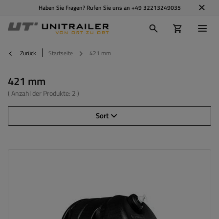
Haben Sie Fragen? Rufen Sie uns an
+49 32213249035
Zurück
Startseite
421 mm
421 mm
( Anzahl der Produkte:
2
)
Sort
Länge:
421 mm
Höhe:
343 mm
,
333 mm
Gesamtkapazität:
30 l