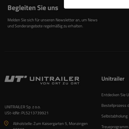
Begleiten Sie uns
Melden Sie sich für unseren Newsletter an, um News
und Sonderangebote regelmäßig zu erhalten.
Unitrailer
Entdecken Sie Un
Bestellprozess 
UNITRAILER Sp. z o.o.
USt-IdNr: PL5213739921
Selbstabholung
Abholstelle: Zum Kaisergarten 5, Monzingen
Treueprogramm