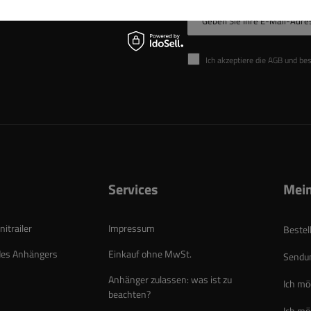
Geben Sie Ihre E-Mail-Adre
Ich akzeptiere die AGB und be
Services
Mein
itrailer
Impressum
Bestel
des Anhängers
Einkauf ohne MwSt.
Sendun
Anhänger zulassen: was ist zu
Ich mö
beachten?
Ich mö