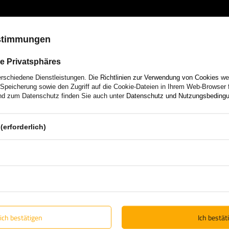
Wenn Sie bei
UNITRAILER
kaufen
ustimmungen
erhalten garantiert Originalware 
Anhänger selbst entwickeln und 
e Privatsphäres
Support und ständigen Zugriff au
op
Lösungen vom Marktführer.
erschiedene Dienstleistungen. Die
Richtlinien zur Verwendung von Cookies
wer
Speicherung sowie den Zugriff auf die Cookie-Dateien in Ihrem Web-Browser 
d zum Datenschutz finden Sie auch unter
Datenschutz und Nutzungsbeding
Erfahren Sie mehr über uns
(erforderlich)
lich bestätigen
Ich bestäti