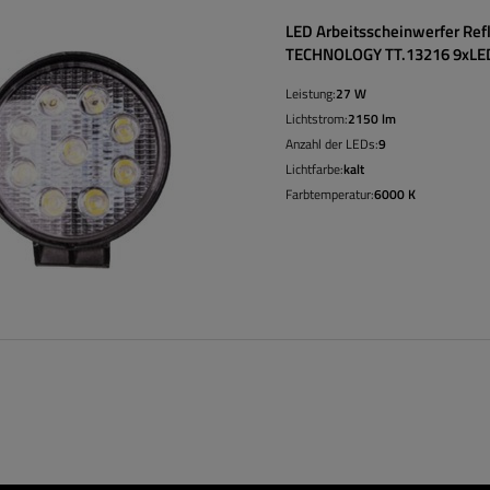
LED Arbeitsscheinwerfer Refl
TECHNOLOGY TT.13216 9xLE
Leistung:
27 W
Lichtstrom:
2150 lm
Anzahl der LEDs:
9
Lichtfarbe:
kalt
Farbtemperatur:
6000 K