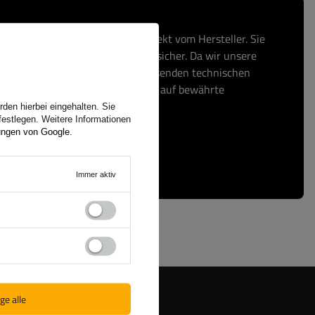
, erwerben Sie Ihre Produkte direkt vom Hersteller. Sie
und Ihre Transaktion ist absolut sicher. Da wir unsere
fertigen, bieten wir Ihnen umfassenden technischen
f Original-Ersatzteile. Setzen Sie auf bewährte
den hierbei eingehalten. Sie
festlegen. Weitere Informationen
ungen von Google
.
Immer aktiv
ge alle