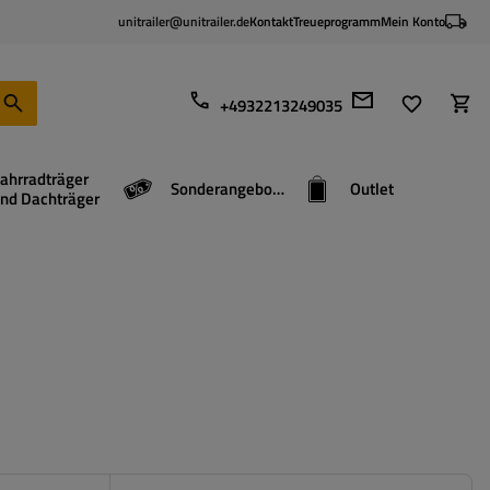
unitrailer@unitrailer.de
Kontakt
Treueprogramm
Mein Konto
+4932213249035
ahrradträger
Sonderangebote
Outlet
nd Dachträger