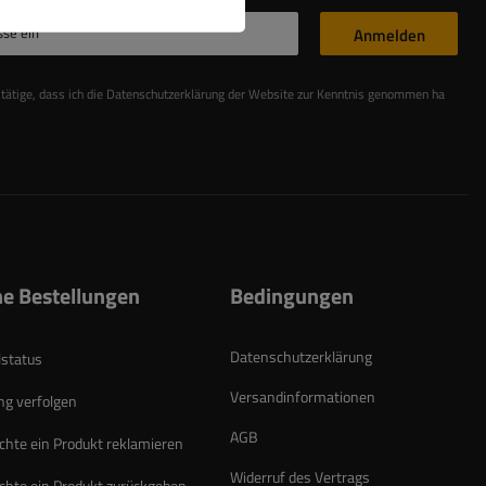
sse ein
Anmelden
stätige, dass ich die Datenschutzerklärung der Website zur Kenntnis genommen habe
Les
e Bestellungen
Bedingungen
Datenschutzerklärung
lstatus
Versandinformationen
g verfolgen
AGB
chte ein Produkt reklamieren
Widerruf des Vertrags
chte ein Produkt zurückgeben