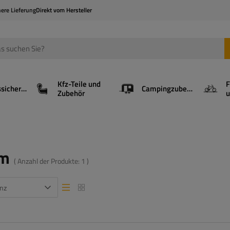
here Lieferung
Direkt vom Hersteller
Kfz-Teile und
F
Ladungssicherung
Campingzubehör
Zubehör
u
lm
( Anzahl der Produkte:
1
)
nz
Listenansicht
Listenansicht