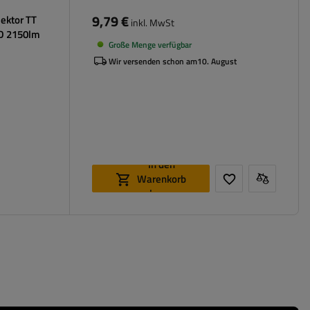
9,79 €
ektor TT
inkl. MwSt
D 2150lm
Große Menge verfügbar
Wir versenden schon am
10. August
In den
Warenkorb
legen