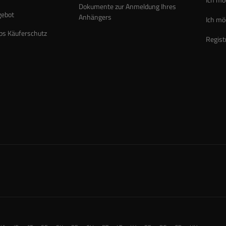
Dokumente zur Anmeldung Ihres
gebot
Anhängers
Ich mö
ps Käuferschutz
Regist