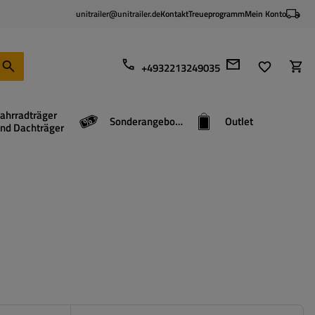
unitrailer@unitrailer.de
Kontakt
Treueprogramm
Mein Konto
+4932213249035
ahrradträger
Sonderangebote
Outlet
nd Dachträger