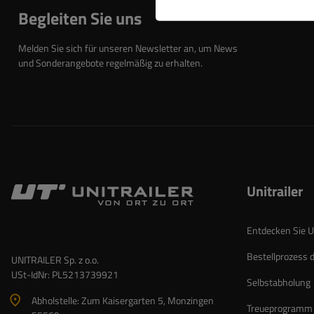
Begleiten Sie uns
Melden Sie sich für unseren Newsletter an, um News
und Sonderangebote regelmäßig zu erhalten.
Unitrailer
Entdecken Sie Un
Bestellprozess 
UNITRAILER Sp. z o.o.
USt-IdNr: PL5213739921
Selbstabholung
Abholstelle: Zum Kaisergarten 5, Monzingen
Treueprogramm