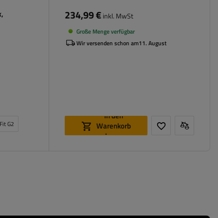
234,99 €
x,
inkl. MwSt
Große Menge verfügbar
Wir versenden schon am
11. August
In den
Fit G2
Warenkorb
legen