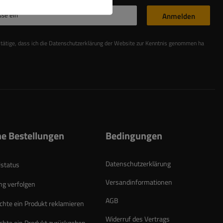
sse ein
Anmelden
stätige, dass ich die Datenschutzerklärung der Website zur Kenntnis genommen habe
Les
e Bestellungen
Bedingungen
Datenschutzerklärung
lstatus
Versandinformationen
g verfolgen
AGB
chte ein Produkt reklamieren
Widerruf des Vertrags
chte ein Produkt zurückgeben