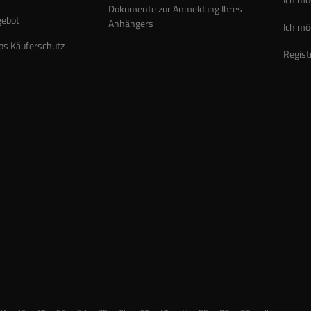
Dokumente zur Anmeldung Ihres
gebot
Anhängers
Ich mö
ps Käuferschutz
Regist