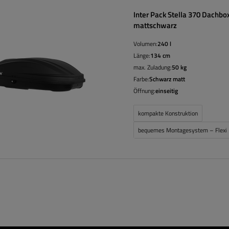
Inter Pack Stella 370 Dachbo
mattschwarz
Volumen:
240 l
Länge:
134 cm
max. Zuladung:
50 kg
Farbe:
Schwarz matt
Öffnung:
einseitig
kompakte Konstruktion
bequemes Montagesystem – Flexi 