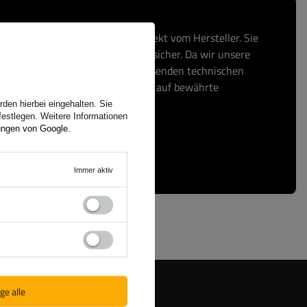
, erwerben Sie Ihre Produkte direkt vom Hersteller. Sie
und Ihre Transaktion ist absolut sicher. Da wir unsere
fertigen, bieten wir Ihnen umfassenden technischen
f Original-Ersatzteile. Setzen Sie auf bewährte
den hierbei eingehalten. Sie
festlegen. Weitere Informationen
ungen von Google
.
Immer aktiv
ge alle