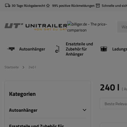
30 Tage Rückgaberecht
99% positive Rückmeldungen
Schnelle und sic
Ersatzteile und
Autoanhänger
Zubehör für
Anhänger
Startseite
240 l
240 l
( A
Kategorien
Beste Releva
Autoanhänger
Ersatzteile und Zubehör für