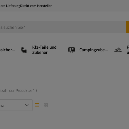
here Lieferung
Direkt vom Hersteller
Kfz-Teile und
F
Ladungssicherung
Campingzubehör
Zubehör
u
nzahl der Produkte:
1
)
nz
Listenansicht
Listenansicht