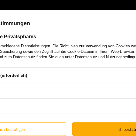
Wenn Sie bei
UNITRAILER
kaufen
ustimmungen
erhalten garantiert Originalware 
Anhänger selbst entwickeln und 
e Privatsphäres
Support und ständigen Zugriff au
op
Lösungen vom Marktführer.
erschiedene Dienstleistungen. Die
Richtlinien zur Verwendung von Cookies
wer
Speicherung sowie den Zugriff auf die Cookie-Dateien in Ihrem Web-Browser 
d zum Datenschutz finden Sie auch unter
Datenschutz und Nutzungsbeding
Erfahren Sie mehr über uns
(erforderlich)
lich bestätigen
Ich bestäti