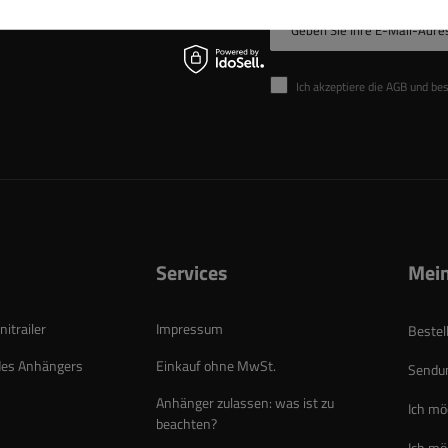
Geben Sie Ihre E-Mail-Adre
Ich akzeptiere die AGB und be
Services
Mein
itrailer
Impressum
Bestel
des Anhängers
Einkauf ohne MwSt.
Sendun
Anhänger zulassen: was ist zu
Ich mö
beachten?
Ich mö