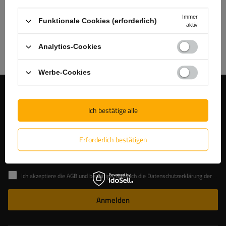
Immer
Funktionale Cookies (erforderlich)
Erfahren Sie mehr über uns
aktiv
Analytics-Cookies
Werbe-Cookies
Begleiten Sie uns
Ich bestätige alle
Melden Sie sich für unseren Newsletter an, um News und
Sonderangebote regelmäßig zu erhalten.
Erforderlich bestätigen
Geben Sie Ihre E-Mail-Adresse ein
Ich akzeptiere die AGB und bestätige, dass ich die Datenschutzerklärung der Website zur Kenntnis genommen habe
Anmelden