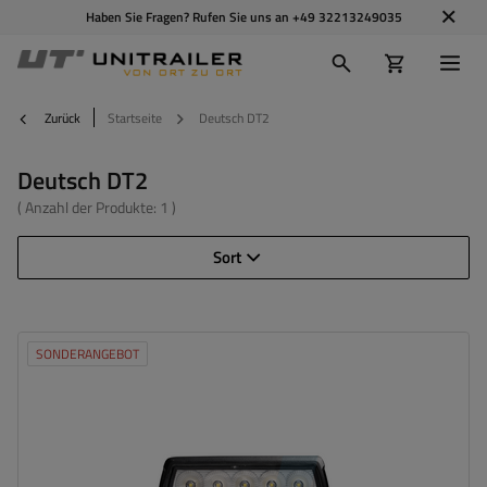
Haben Sie Fragen? Rufen Sie uns an
+49 32213249035
Zurück
Startseite
Deutsch DT2
Deutsch DT2
( Anzahl der Produkte:
1
)
Sort
SONDERANGEBOT
Leistung:
50 W
Lichtstrom:
4000 lm
Anzahl der LEDs:
10
Stecker:
Deutsch DT2
Farbtemperatur:
5700 K