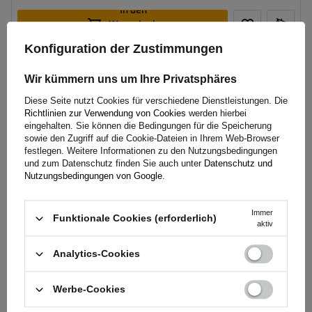
In den
Warenkorb
legen
Konfiguration der Zustimmungen
Wir kümmern uns um Ihre Privatsphäres
Diese Seite nutzt Cookies für verschiedene Dienstleistungen. Die
Richtlinien zur Verwendung von Cookies
werden hierbei
eingehalten. Sie können die Bedingungen für die Speicherung
sowie den Zugriff auf die Cookie-Dateien in Ihrem Web-Browser
festlegen. Weitere Informationen zu den Nutzungsbedingungen
und zum Datenschutz finden Sie auch unter
Datenschutz und
Nutzungsbedingungen von Google
.
Offizieller Herstellershop
Immer
Funktionale Cookies (erforderlich)
aktiv
QUALITÄTS- UND ECHTHEITSGARANTIE
Wenn Sie bei
UNITRAILER
kaufen, erwerben Sie
Analytics-Cookies
Ihre Produkte direkt vom Hersteller. Sie erhalten
garantiert Originalware und Ihre Transaktion ist
Werbe-Cookies
absolut sicher. Da wir unsere Anhänger selbst