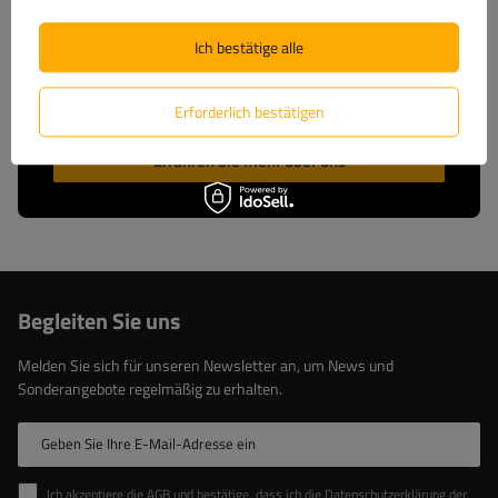
entwickeln und fertigen, bieten wir Ihnen
umfassenden technischen Support und ständigen
Ich bestätige alle
Zugriff auf Original-Ersatzteile. Setzen Sie auf
bewährte Lösungen vom Marktführer.
Erforderlich bestätigen
Erfahren Sie mehr über uns
Begleiten Sie uns
Melden Sie sich für unseren Newsletter an, um News und
Sonderangebote regelmäßig zu erhalten.
Geben Sie Ihre E-Mail-Adresse ein
Ich akzeptiere die AGB und bestätige, dass ich die Datenschutzerklärung der Website zur Kenntnis genommen habe