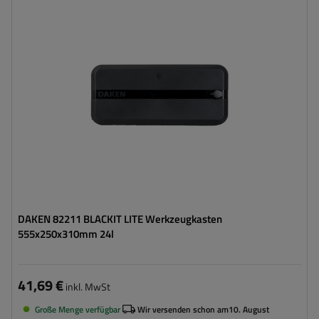
Volumen des Werkzeugkastens:
24 l
Länge des Werkzeugkastens:
555 mm
Höhe des Werkzeugkastens:
250 mm
Tiefe des Werkzeugkastens:
310 mm
Optimale Belastung des
20 kg
Werkzeugkastens:
DAKEN 82211 BLACKIT LITE Werkzeugkasten
555x250x310mm 24l
41,69 €
inkl. MwSt
Große Menge verfügbar
Wir versenden schon am
10. August