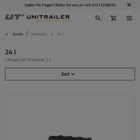
Haben Sie Fragen? Rufen Sie uns an
+49 32213249035
Zurück
Startseite
24 l
24 l
( Anzahl der Produkte:
2
)
Sort
Volumen des Werkzeugkastens:
24 l
Länge des Werkzeugkastens:
550 mm
Höhe des Werkzeugkastens:
255 mm
Tiefe des Werkzeugkastens:
310 mm
Optimale Belastung des
20 kg
Werkzeugkastens: