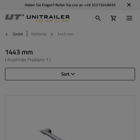
Haben Sie Fragen? Rufen Sie uns an
+49 32213249035
Zurück
Startseite
1443 mm
1443 mm
( Anzahl der Produkte:
1
)
Sort
Achslast der Einzelachse:
750 kg
Auflage:
1130 mm
Anlage:
1443 mm
Lochkreis:
4x100
Mittelloch:
min. 57 mm