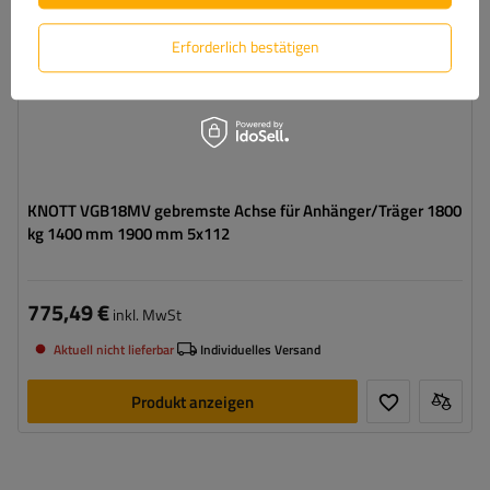
Erforderlich bestätigen
KNOTT VGB18MV gebremste Achse für Anhänger/Träger 1800
kg 1400 mm 1900 mm 5x112
775,49 €
inkl. MwSt
Aktuell nicht lieferbar
Individuelles Versand
Produkt anzeigen