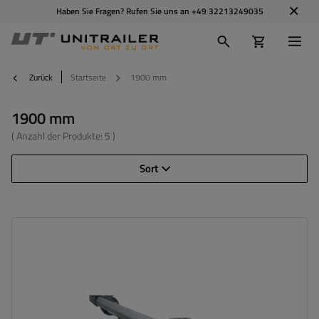
Haben Sie Fragen? Rufen Sie uns an
+49 32213249035
Zurück
Startseite
1900 mm
1900 mm
( Anzahl der Produkte:
5
)
Sort
Achslast der Einzelachse:
1350 kg
Auflage:
1450 mm
Anlage:
1900 mm
Lochkreis:
5x112
Mittelloch:
min. 57 mm