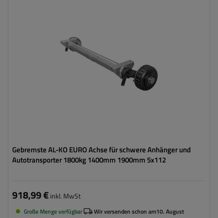
Achslast der Einzelachse:
1800 kg
Auflage:
1400 mm
Anlage:
1900 mm
Lochkreis:
5x112
Mittelloch:
min. 63 mm
Gebremste AL-KO EURO Achse für schwere Anhänger und
Autotransporter 1800kg 1400mm 1900mm 5x112
918,99 €
inkl. MwSt
Große Menge verfügbar
Wir versenden schon am
10. August