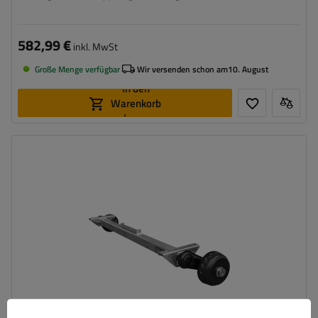
582,99 €
inkl. MwSt
Große Menge verfügbar
Wir versenden schon am
10. August
In den
Warenkorb
legen
Achslast der Einzelachse:
1350 kg
Auflage:
1450 mm
Anlage:
1900 mm
Lochkreis:
5x112
Mittelloch:
min. 67 mm