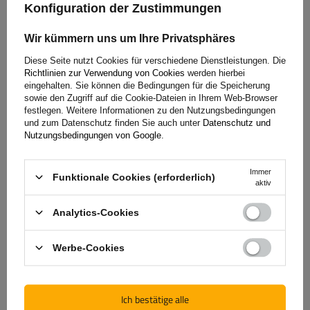
Konfiguration der Zustimmungen
Wir kümmern uns um Ihre Privatsphäres
KNOTT VGB13-M gebremste Achse für Anhänger/Träger 1350
Diese Seite nutzt Cookies für verschiedene Dienstleistungen. Die
kg 1450 mm 1900 mm 5x112
Richtlinien zur Verwendung von Cookies
werden hierbei
eingehalten. Sie können die Bedingungen für die Speicherung
sowie den Zugriff auf die Cookie-Dateien in Ihrem Web-Browser
festlegen. Weitere Informationen zu den Nutzungsbedingungen
486,79 €
inkl. MwSt
und zum Datenschutz finden Sie auch unter
Datenschutz und
Nutzungsbedingungen von Google
.
Große Menge verfügbar
Wir versenden schon am
10. August
In den
Immer
Warenkorb
Funktionale Cookies (erforderlich)
aktiv
legen
Analytics-Cookies
VORÜBERGEHEND NICHT VERFÜGBAR
Achslast der Einzelachse:
1800 kg
Auflage:
1400 mm
Werbe-Cookies
Anlage:
1900 mm
Lochkreis:
5x112
Mittelloch:
min. 67 mm
Ich bestätige alle