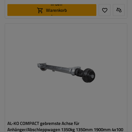
In den
Warenkorb
legen
Achslast der Einzelachse:
1350 kg
Auflage:
1350 mm
Anlage:
1900 mm
Lochkreis:
4x100
Mittelloch:
min. 57 mm
AL-KO COMPACT gebremste Achse für
Anhänger/Abschleppwagen 1350kg 1350mm 1900mm 4x100