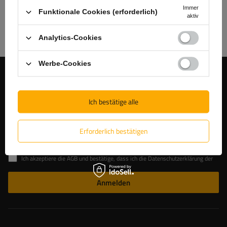
Erfahren Sie mehr über uns
Immer
Funktionale Cookies (erforderlich)
aktiv
Analytics-Cookies
Werbe-Cookies
Begleiten Sie uns
Melden Sie sich für unseren Newsletter an, um News und
Ich bestätige alle
Sonderangebote regelmäßig zu erhalten.
Erforderlich bestätigen
Geben Sie Ihre E-Mail-Adresse ein
Ich akzeptiere die AGB und bestätige, dass ich die Datenschutzerklärung der Website zur Kenntnis genommen habe
Anmelden