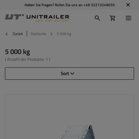
Haben Sie Fragen? Rufen Sie uns an
+49 32213249035
Zurück
Startseite
5 000 kg
5 000 kg
( Anzahl der Produkte:
1
)
Sort
Material:
Metall
Gesamtkapazität:
5 000 kg
Länge:
370 mm
Höhe:
206 mm