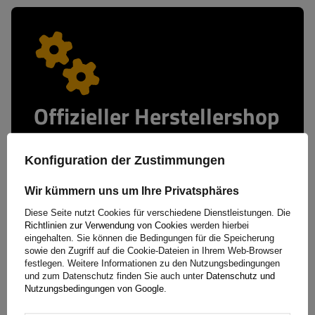
Offizieller Herstellershop
QUALITÄTS- UND ECHTHEITSGARANTIE
Wenn Sie bei
UNITRAILER
kaufen, erwerben Sie
Konfiguration der Zustimmungen
Ihre Produkte direkt vom Hersteller. Sie erhalten
Wir kümmern uns um Ihre Privatsphäres
garantiert Originalware und Ihre Transaktion ist
absolut sicher. Da wir unsere Anhänger selbst
Diese Seite nutzt Cookies für verschiedene Dienstleistungen. Die
entwickeln und fertigen, bieten wir Ihnen
Richtlinien zur Verwendung von Cookies
werden hierbei
eingehalten. Sie können die Bedingungen für die Speicherung
umfassenden technischen Support und ständigen
sowie den Zugriff auf die Cookie-Dateien in Ihrem Web-Browser
Zugriff auf Original-Ersatzteile. Setzen Sie auf
festlegen. Weitere Informationen zu den Nutzungsbedingungen
bewährte Lösungen vom Marktführer.
und zum Datenschutz finden Sie auch unter
Datenschutz und
Nutzungsbedingungen von Google
.