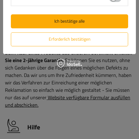
schnell und einfach.
Ich bestätige alle
Garantie
Erforderlich bestätigen
Beim Kauf eines Produkts aus unserem Sortiment erhalten
Sie eine 2-jährige Garantie.
So können Sie es nutzen, ohne
sich Gedanken über die Folgen eines möglichen Defekts zu
machen. Da wir uns um Ihre Zufriedenheit kümmern, haben
wir das Verfahren zur Einreichung einer möglichen
Reklamation so einfach wie möglich gestaltet - Sie müssen
nur das auf unserer
Website verfügbare Formular ausfüllen
und abschicken.
Hilfe