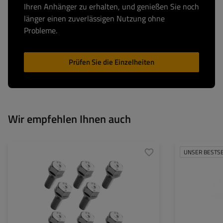
Ihren Anhänger zu erhalten, und genießen Sie noch
länger einen zuverlässigen Nutzung ohne
Probleme.
Prüfen Sie die Einzelheiten
Wir empfehlen Ihnen auch
UNSER BESTS
Rohrdurchmesser
Maximale Tragfäh
Höhe:
Art des Stützrade
Befestigung: