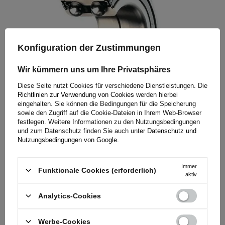
Konfiguration der Zustimmungen
Wir kümmern uns um Ihre Privatsphäres
Diese Seite nutzt Cookies für verschiedene Dienstleistungen. Die
Richtlinien zur Verwendung von Cookies
werden hierbei
eingehalten. Sie können die Bedingungen für die Speicherung
Wartungsfreie Lager und einfache
sowie den Zugriff auf die Cookie-Dateien in Ihrem Web-Browser
festlegen. Weitere Informationen zu den Nutzungsbedingungen
Installation
und zum Datenschutz finden Sie auch unter
Datenschutz und
Nutzungsbedingungen von Google
.
Die Achsen sind mit Doppel-Schrägkugellagern
(Kompaktlagern) ausgestattet, die für eine Laufleistung von
Immer
Funktionale Cookies (erforderlich)
aktiv
250.000 km ausgelegt sind. Sie sind mit einem lebenslang
haltbaren, wasserabweisenden Schmiermittel gefettet, das
Analytics-Cookies
das Eindringen von Schmutz verhindert. Dank des
standardisierten Anzugsdrehmoments ist die Achsmontage
Werbe-Cookies