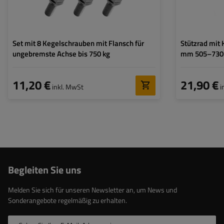
Set mit 8 Kegelschrauben mit Flansch für
Stützrad mit
ungebremste Achse bis 750 kg
mm 505–73
11,20 €
21,90 €
inkl. MwSt
i
Begleiten Sie uns
Melden Sie sich für unseren Newsletter an, um News und
Sonderangebote regelmäßig zu erhalten.