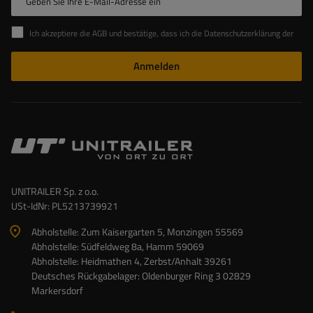
Geben Sie Ihre E-Mail-Adresse ein
Ich akzeptiere die AGB und bestätige, dass ich die Datenschutzerklärung der Website zur Kenntnis genommen habe
Anmelden
UNITRAILER Sp. z o.o.
USt-IdNr: PL5213739921
Abholstelle: Zum Kaisergarten 5, Monzingen 55569
Abholstelle: Südfeldweg 8a, Hamm 59069
Abholstelle: Heidmathen 4, Zerbst/Anhalt 39261
Deutsches Rückgabelager: Oldenburger Ring 3 02829
Markersdorf