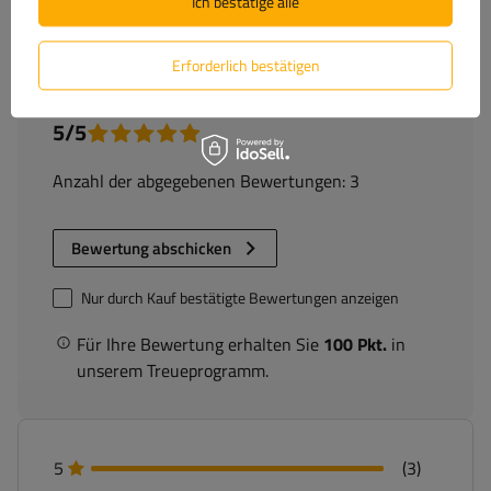
Ich bestätige alle
(3)
Bewertungen
Erforderlich bestätigen
5/5
Anzahl der abgegebenen Bewertungen: 3
Bewertung abschicken
Nur durch Kauf bestätigte Bewertungen anzeigen
Für Ihre Bewertung erhalten Sie
100 Pkt.
in
unserem Treueprogramm.
5
(3)