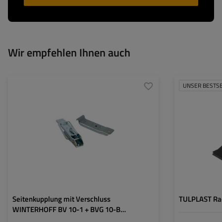
Wir empfehlen Ihnen auch
UNSER BESTS
Art der Beschläge für
Bordwandverschluss +
Anhänger:
Spannverschluss
Kupplungslänge:
210 mm
Kupplungsbreite:
37 mm
Verschlusslänge:
126 mm
Verschlussbreite:
30 mm
Seitenkupplung mit Verschluss
TULPLAST Rad
WINTERHOFF BV 10-1 + BVG 10-B
kompletter Anhänger Seitenverschluss