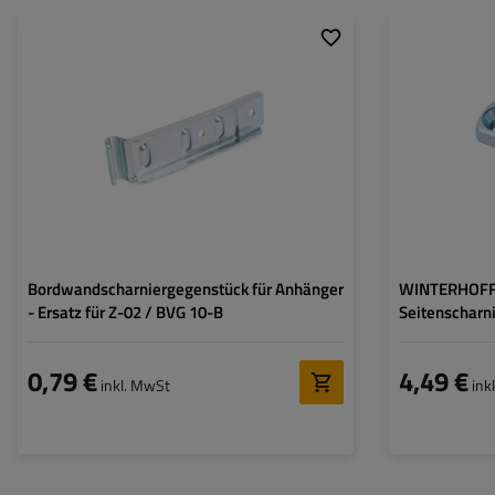
Art der Beschläge für
Spannverschluss
Art der Beschläge
Anhänger:
Anhänger:
Länge des Scharni
Breite des Scharn
Bordwandscharniergegenstück für Anhänger
WINTERHOFF 
- Ersatz für Z-02 / BVG 10-B
Seitenscharni
0,79 €
4,49 €
inkl. MwSt
ink