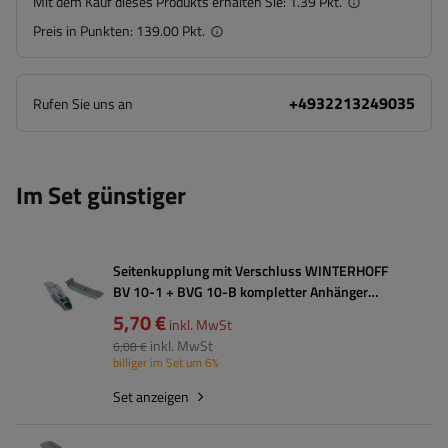
Mit dem Kauf dieses Produkts erhalten Sie:
1.39 Pkt.
Preis in Punkten:
139.00 Pkt.
+4932213249035
Rufen Sie uns an
Im Set günstiger
Seitenkupplung mit Verschluss WINTERHOFF
BV 10-1 + BVG 10-B kompletter Anhänger
Seitenverschluss
5,70 €
inkl. MwSt
inkl. MwSt
6,08 €
billiger im Set um 6%
Set anzeigen