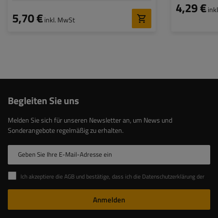
4,29 €
ink
5,70 €
inkl. MwSt
Begleiten Sie uns
Melden Sie sich für unseren Newsletter an, um News und
Sonderangebote regelmäßig zu erhalten.
Geben Sie Ihre E-Mail-Adresse ein
Ich akzeptiere die AGB und bestätige, dass ich die Datenschutzerklärung der Website zur Kenntnis genommen habe
Anmelden