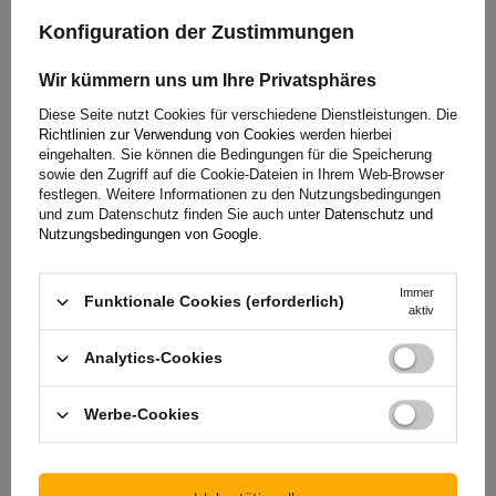
Konfiguration der Zustimmungen
Haben Sie Fragen zur Auswahl oder Anwendung unserer
Produkte? Nehmen Sie Kontakt mit uns auf! Die Spezialisten
Wir kümmern uns um Ihre Privatsphäres
von Unitrailer geben Ihnen gerne alle Informationen, die Sie
benötigen.
Diese Seite nutzt Cookies für verschiedene Dienstleistungen. Die
Richtlinien zur Verwendung von Cookies
werden hierbei
eingehalten. Sie können die Bedingungen für die Speicherung
sowie den Zugriff auf die Cookie-Dateien in Ihrem Web-Browser
festlegen. Weitere Informationen zu den Nutzungsbedingungen
+49 32213249035
unitrailer@unitrailer.de
und zum Datenschutz finden Sie auch unter
Datenschutz und
Nutzungsbedingungen von Google
.
Immer
Funktionale Cookies (erforderlich)
aktiv
Spezifikation
Analytics-Cookies
Lieferung
Werbe-Cookies
Frage stellen