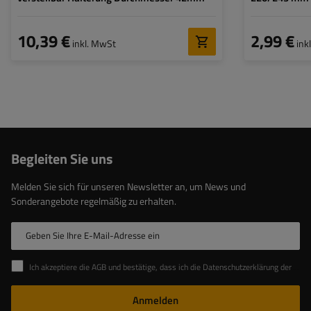
10,39 €
2,99 €
inkl. MwSt
ink
Begleiten Sie uns
Melden Sie sich für unseren Newsletter an, um News und
Sonderangebote regelmäßig zu erhalten.
Geben Sie Ihre E-Mail-Adresse ein
Ich akzeptiere die AGB und bestätige, dass ich die Datenschutzerklärung der Website zur Kenntnis genommen habe
Anmelden