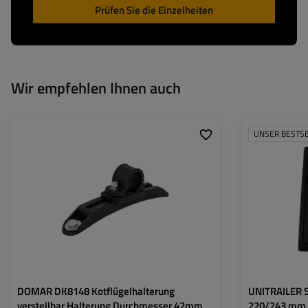
Prüfen Sie die Einzelheiten
Wir empfehlen Ihnen auch
UNSER BESTS
Größe:
Höhe:
Breite:
DOMAR DK8148 Kotflügelhalterung
UNITRAILER Sp
verstellbar Halterung Durchmesser 42mm
220/243 mm