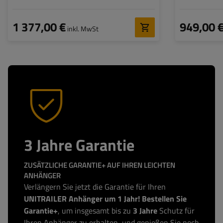
grauer Hochplane
Rahmen und g
1 377,00 €
949,00 
inkl. MwSt
3 Jahre Garantie
ZUSÄTZLICHE GARANTIE+ AUF IHREN LEICHTEN
ANHÄNGER
Verlängern Sie jetzt die Garantie für Ihren
UNITRAILER Anhänger um 1 Jahr! Bestellen Sie
Garantie+
, um insgesamt bis zu
3 Jahre
Schutz für
Ihren Anhänger zu erhalten, und genießen Sie noch