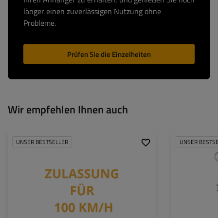
länger einen zuverlässigen Nutzung ohne
Probleme.
Prüfen Sie die Einzelheiten
Wir empfehlen Ihnen auch
UNSER BESTSELLER
UNSER BESTS
Rohrdurchmesser
Maximale Tragfäh
Höhe:
Stütze:
Set: