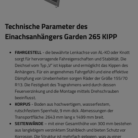
Technische Parameter des
Einachsanhängers Garden 265 KIPP
FAHRGESTELL
- die bewährte Lenkachse von AL-KO oder Knott
sorgt für hervorragende Fahreigenschaften und Stabilität. Die
Deichsel vom Typ „V“ ist kippbar und ermöglicht das Kippen des
Anhängers. Für ein angenehmes Fahrgefühl und eine effektive
Dämpfung von Unebenheiten sorgen Räder der Größe 155/70
R13. Die Festigkeit des Tragrahmens wird durch dessen
Feuerverzinkung und die Montage mittels Drehschrauben
beeinflusst.
KORPUS
- Boden aus hochwertigem, wasserfestem,
rutschfestem Sperrholz, 9 mm dick. Abmessungen der
Transportfläche: 2643 mm lang x 1499 mm breit.
SEITENWÄNDE
– mit einer Gesamthöhe von 300 mm bestehen
aus langlebigem verzinktem Stahlblech und bieten Schutz vor
Korrosion. Die Struktur ist mehrfach gebogen, was zu einer