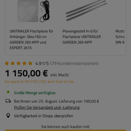
UNITRAILER Flachplane für
Planengestell H-0 für
Mutter f
Anhänger 264x150 cm
Flachplane UNITRAILER
Schraube,
GARDEN 265 KIPP und
GARDEN 265 KIPP
DIN 985
(
EXPERT 2615
4.91/5
(79
Kundenrezensionen
)
1 150,00 €
inkl. MwSt
Sie sparen
8.16%
(
102.22
€
), beim Kauf als Set.
Große Menge verfügbar
Bei Ihnen von
25. August
. Lieferung von
199,00 €
Prüfen Sie Versandzeit und -Lieferung
Verfügbarkeit in Shops überprüfen
Sie können auch kaufen mit: