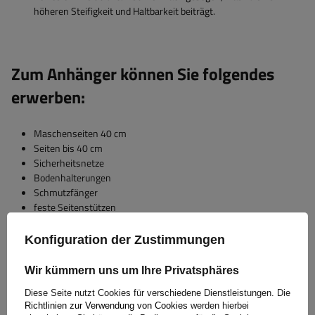
höheren Steifigkeit und Haltbarkeit beiträgt.
Zum Anhänger können Sie folgendes
erwerben:
Maschenseiten 40 cm
Seiten bis 40 cm
Sicherheitsnetze
Bodenhalterungen
Schmutzfänger
feste Seitenstützen
Diebstahlschutz
Unterlegkeile
Konfiguration der Zustimmungen
... und passen Sie es so Ihren Bedürfnissen an!
Wir kümmern uns um Ihre Privatsphäres
Diese Seite nutzt Cookies für verschiedene Dienstleistungen. Die
Richtlinien zur Verwendung von Cookies
werden hierbei