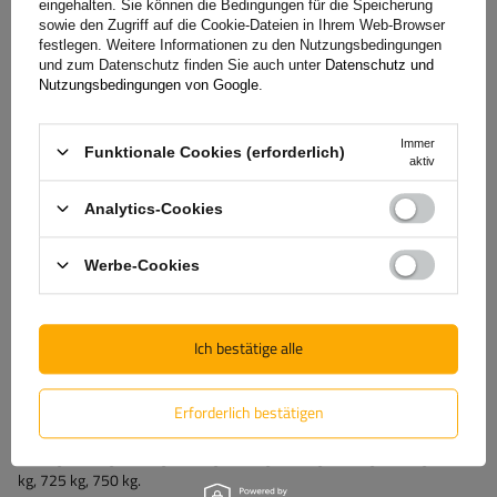
eingehalten. Sie können die Bedingungen für die Speicherung
sowie den Zugriff auf die Cookie-Dateien in Ihrem Web-Browser
festlegen. Weitere Informationen zu den Nutzungsbedingungen
und zum Datenschutz finden Sie auch unter
Datenschutz und
Nutzungsbedingungen von Google
.
Immer
Funktionale Cookies (erforderlich)
aktiv
Analytics-Cookies
Werbe-Cookies
Wenn Sie weitere Fragen haben, kontaktieren Sie uns bitte per Online-
Chat oder Telefon. Bei der Bestellung eines PKW-Anhängers geben Sie
Ich bestätige alle
bitte das zulässige Gesamtgewicht des PKW an, der den Anhänger
ziehen soll. Angaben zum zulässigen Gesamtgewicht finden Sie auf der
letzten Seite der Zulassungsbescheinigung unter
Punkt „O.2“
.
Erforderlich bestätigen
Mögliches Gesamtgewicht: 300 kg, 350 kg, 400 kg, 450 kg, 499 kg,
500 kg, 525 kg, 550 kg, 575 kg, 600 kg, 625 kg, 650 kg, 675 kg, 700
kg, 725 kg, 750 kg.