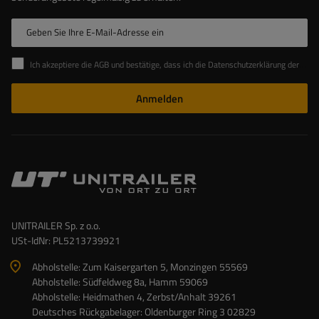
Geben Sie Ihre E-Mail-Adresse ein
Ich akzeptiere die AGB und bestätige, dass ich die Datenschutzerklärung der Website zur Kenntnis genommen habe
Anmelden
UNITRAILER Sp. z o.o.
USt-IdNr: PL5213739921
Abholstelle: Zum Kaisergarten 5, Monzingen 55569
Abholstelle: Südfeldweg 8a, Hamm 59069
Abholstelle: Heidmathen 4, Zerbst/Anhalt 39261
Deutsches Rückgabelager: Oldenburger Ring 3 02829