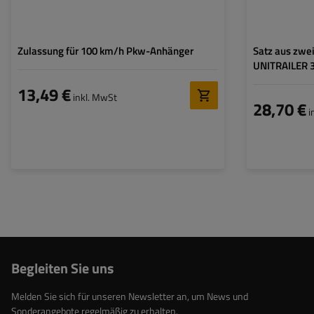
Zulassung für 100 km/h Pkw-Anhänger
Satz aus zwe
UNITRAILER 
13,49 €
inkl. MwSt
28,70 €
i
Begleiten Sie uns
Melden Sie sich für unseren Newsletter an, um News und
Sonderangebote regelmäßig zu erhalten.