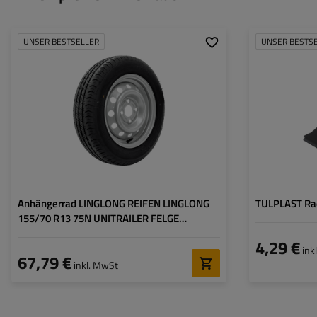
UNSER BESTSELLER
UNSER BESTS
Reifenbreite:
155
Reifenprofil:
70
Felgendurchmesser:
13"
Lochkreis:
4x100
Einpresstiefe (ET):
30
Anhängerrad LINGLONG REIFEN LINGLONG
TULPLAST Rad
155/70 R13 75N UNITRAILER FELGE
4Jx13"H2 4x100 ET:30
4,29 €
ink
67,79 €
inkl. MwSt