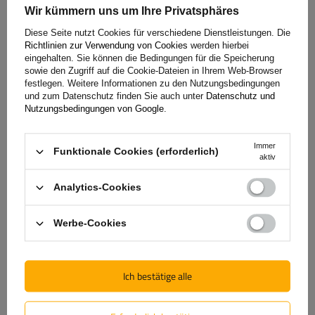
Wir kümmern uns um Ihre Privatsphäres
Frage stellen
Diese Seite nutzt Cookies für verschiedene Dienstleistungen. Die
Richtlinien zur Verwendung von Cookies
werden hierbei
eingehalten. Sie können die Bedingungen für die Speicherung
sowie den Zugriff auf die Cookie-Dateien in Ihrem Web-Browser
(0)
Bewertungen
festlegen. Weitere Informationen zu den Nutzungsbedingungen
und zum Datenschutz finden Sie auch unter
Datenschutz und
Nutzungsbedingungen von Google
.
Bewertung schreiben
Immer
Funktionale Cookies (erforderlich)
aktiv
Ihre Bewertung:
5/5
Analytics-Cookies
Werbe-Cookies
Inhalt Ihrer Bewertung
Ich bestätige alle