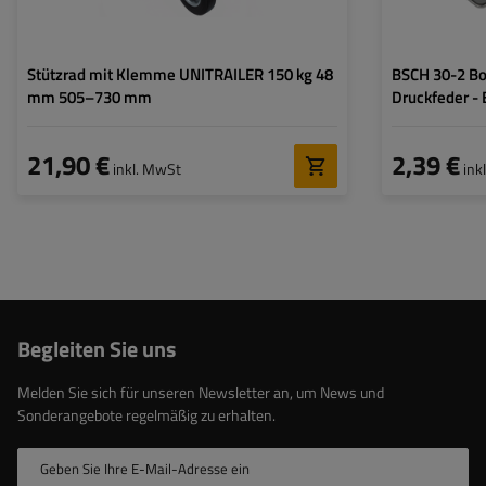
Stützrad mit Klemme UNITRAILER 150 kg 48
BSCH 30-2 Bo
mm 505–730 mm
Druckfeder - 
21,90 €
2,39 €
inkl. MwSt
ink
Begleiten Sie uns
Melden Sie sich für unseren Newsletter an, um News und
Sonderangebote regelmäßig zu erhalten.
Geben Sie Ihre E-Mail-Adresse ein