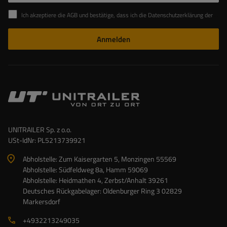
Ich akzeptiere die AGB und bestätige, dass ich die Datenschutzerklärung der Website zur Kenntnis genommen habe
Anmelden
UNITRAILER Sp. z o.o.
USt-IdNr: PL5213739921
Abholstelle: Zum Kaisergarten 5, Monzingen 55569
Abholstelle: Südfeldweg 8a, Hamm 59069
Abholstelle: Heidmathen 4, Zerbst/Anhalt 39261
Deutsches Rückgabelager: Oldenburger Ring 3 02829
Markersdorf
+4932213249035