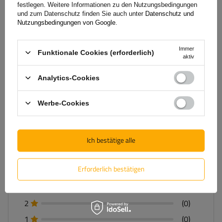
5/5
festlegen. Weitere Informationen zu den Nutzungsbedingungen
und zum Datenschutz finden Sie auch unter
Datenschutz und
Nutzungsbedingungen von Google
.
Anzahl der abgegebenen Bewertungen: 2
Immer
Funktionale Cookies (erforderlich)
Bewertung abschicken
aktiv
Nur durch Kauf bestätigte Bewertungen anzeigen
Analytics-Cookies
Für Ihre Bewertung erhalten Sie
100 Pkt.
in
Werbe-Cookies
unserem Treueprogramm.
Ich bestätige alle
5
(2)
Erforderlich bestätigen
4
(0)
3
(0)
2
(0)
1
(0)