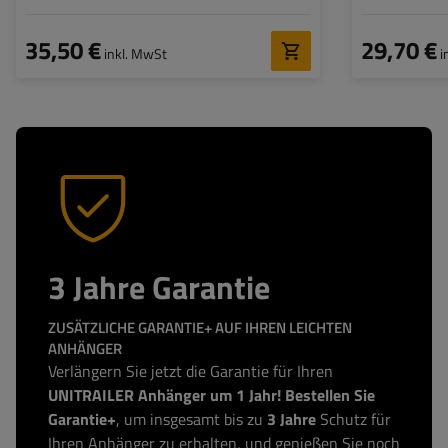
660/200 mm
35,50 €
29,70 €
inkl. MwSt
i
3 Jahre Garantie
ZUSÄTZLICHE GARANTIE+ AUF IHREN LEICHTEN
ANHÄNGER
Verlängern Sie jetzt die Garantie für Ihren
UNITRAILER Anhänger um 1 Jahr! Bestellen Sie
Garantie+
, um insgesamt bis zu
3 Jahre
Schutz für
Ihren Anhänger zu erhalten, und genießen Sie noch