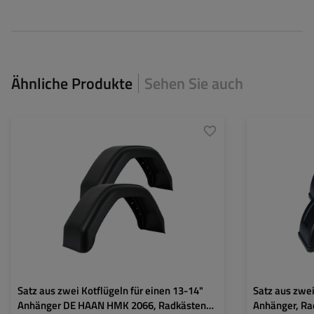
Ähnliche Produkte
Sehen Sie auch
Durchmesser des Rades:
13-14"
Durchmesser des
Länge des Kotflügels:
660 mm
Länge des Kotflüg
Breite des Kotflügels:
200 mm
Breite des Kotflü
Höhe des Kotflügels:
330 mm
Höhe des Kotflüg
Montagelöcher:
ja
Montagelöcher:
Satz aus zwei Kotflügeln für einen 13-14"
Satz aus zwei
Anhänger DE HAAN HMK 2066, Radkästen
Anhänger, R