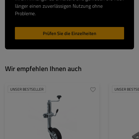
länger einen zuverlässigen Nutzung ohne
Probleme.
Prüfen Sie die Einzelheiten
Wir empfehlen Ihnen auch
UNSER BESTSELLER
UNSER BESTS
Rohrdurchmesser:
48 mm
Art der Beschläge
Anhänger:
Maximale Tragfähigkeit:
150 kg
Höhe:
505 - 730 mm
Art des Stützrades:
standard
Befestigung:
auf die Klemme