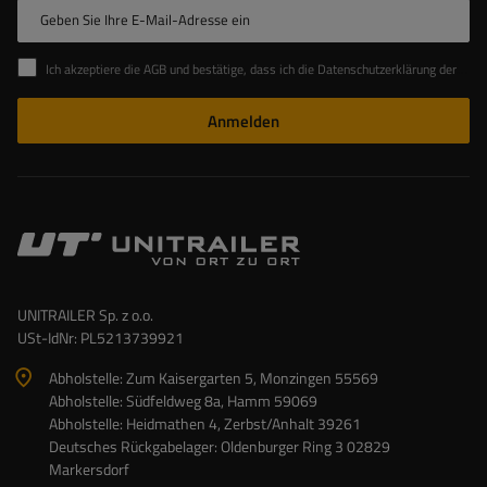
Geben Sie Ihre E-Mail-Adresse ein
Ich akzeptiere die AGB und bestätige, dass ich die Datenschutzerklärung der Website zur Kenntnis genommen habe
Anmelden
UNITRAILER Sp. z o.o.
USt-IdNr: PL5213739921
Abholstelle: Zum Kaisergarten 5, Monzingen 55569
Abholstelle: Südfeldweg 8a, Hamm 59069
Abholstelle: Heidmathen 4, Zerbst/Anhalt 39261
Deutsches Rückgabelager: Oldenburger Ring 3 02829
Markersdorf