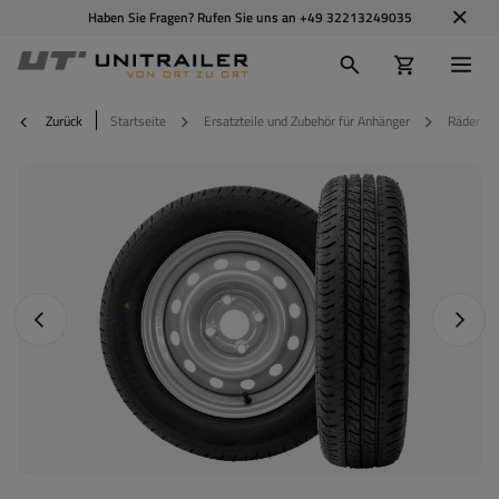
Haben Sie Fragen? Rufen Sie uns an
+49 32213249035
Zurück
Startseite
Ersatzteile und Zubehör für Anhänger
Räder Fe
Vorheriges Foto
Nächst