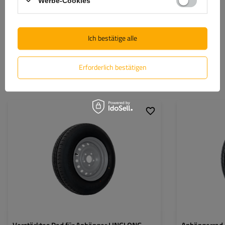
Werbe-Cookies
Zeigen Sie alle
Ich bestätige alle
Erforderlich bestätigen
Ähnliche Produkte
Sehen Sie auch
Reifenbreite:
185
Reifenbreite:
Reifenprofil:
80
Reifenprofil:
Felgendurchmesser:
14"
Felgendurchmess
Lochkreis:
5x112
Lochkreis:
Einpresstiefe (ET):
30
Einpresstiefe (ET)