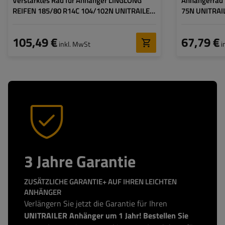
Verstärktes Rad für Anhänger LINGLONG
Anhängerrad
REIFEN 185/80 R14C 104/102N UNITRAILER
75N UNITRAI
FELGE 5,5Jx14"H2 5X112 ET:30
4x100 ET:30
105,49 €
67,79 €
inkl. MwSt
i
3 Jahre Garantie
ZUSÄTZLICHE GARANTIE+ AUF IHREN LEICHTEN
ANHÄNGER
Verlängern Sie jetzt die Garantie für Ihren
UNITRAILER Anhänger um 1 Jahr! Bestellen Sie