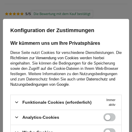
5/5
Die Bewertung mit dem Kauf bestätigt
Preis/Leistung ok. Schnelle Lieferung, diesmal ohne
Konfiguration der Zustimmungen
Beschädigung und in der original Verpackung
2025-12-30
Wir kümmern uns um Ihre Privatsphäres
Nikolaus, Karlsruhe-Durlach
Diese Seite nutzt Cookies für verschiedene Dienstleistungen. Die
War diese Bewertung hilfreich?
Ja
0
Nein
0
Richtlinien zur Verwendung von Cookies
werden hierbei
eingehalten. Sie können die Bedingungen für die Speicherung
sowie den Zugriff auf die Cookie-Dateien in Ihrem Web-Browser
festlegen. Weitere Informationen zu den Nutzungsbedingungen
5/5
Bewertung nicht durch Kauf bestätigt
und zum Datenschutz finden Sie auch unter
Datenschutz und
Nutzungsbedingungen von Google
.
Ersatzrad in guter Qualität und schnell geliefert. Gerne
wieder. Faires Preis/Leistungsverhältnis und softige
Verfügbarkeit verglichen mit lokalen Anbietern.
Immer
Funktionale Cookies (erforderlich)
aktiv
2025-05-02
Kevin, Halberstadt
Analytics-Cookies
War diese Bewertung hilfreich?
Ja
0
Nein
0