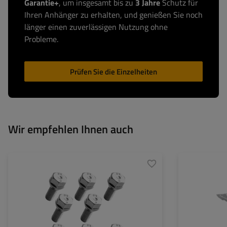
Garantie+
, um insgesamt bis zu
3 Jahre
Schutz für
Ihren Anhänger zu erhalten, und genießen Sie noch
länger einen zuverlässigen Nutzung ohne
Probleme.
Prüfen Sie die Einzelheiten
Wir empfehlen Ihnen auch
Achslast der Einz
Auflage:
Anlage:
Lochkreis:
Mittelloch: