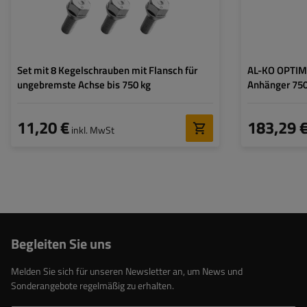
Set mit 8 Kegelschrauben mit Flansch für
AL-KO OPTIM
ungebremste Achse bis 750 kg
Anhänger 75
11,20 €
183,29 
inkl. MwSt
Begleiten Sie uns
Melden Sie sich für unseren Newsletter an, um News und
Sonderangebote regelmäßig zu erhalten.