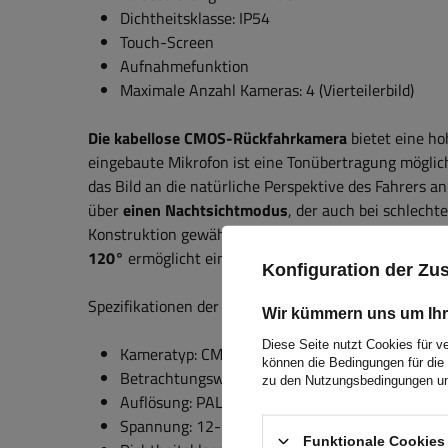
Dichtheitsklasse: IP54
Touch-Screen
Aufnahmefunktion
Maximale Anzahl Kameras: 4 (Vierteilerbild)
Die kabellose CMOS-Rückfahrkamera
bietet eine ho
eingebaute Mikrofon ist eine Tonübertragung möglic
das Bild an die natürliche Perspektive des Fahrers 
über
einen Nachtsichtmodus
, der auch bei schlecht
Konstruktion gewährleistet einen zuverlässigen Bet
120°
ermöglicht eine umfassendere Sicht auf den Be
Konfiguration der Z
Spezifikationen der Rückfahrkamera:
Wir kümmern uns um Ihr
Diese Seite nutzt Cookies für v
Kameratyp: CMOS
können die Bedingungen für die 
Betrachtungswinkel: 120°
zu den Nutzungsbedingungen un
Auflösung:
PAL:976*494 / NTSC:976*494
Spannung: 12-24V
Funktionale Cookies 