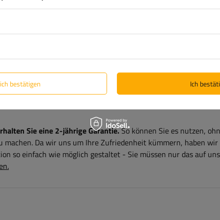
fe 69 mm
lich bestätigen
Ich bestäti
alten Sie eine 2-jährige Garantie.
So können Sie es nutzen, ohn
zu machen. Da wir uns um Ihre Zufriedenheit kümmern, haben wir
on so einfach wie möglich gestaltet - Sie müssen nur das auf uns
en.