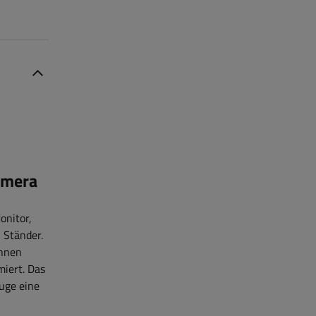
amera
nitor,
 Ständer.
önnen
iert. Das
uge eine