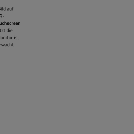
ild auf
VR-
ouchscreen
tzt die
onitor ist
erwacht