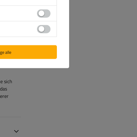
ge alle
e sich
 das
erer