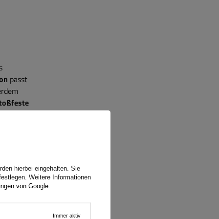
s
ion
passt
ßerdem
toßfeste
inkel von
den hierbei eingehalten. Sie
festlegen. Weitere Informationen
ungen von Google
.
Immer aktiv