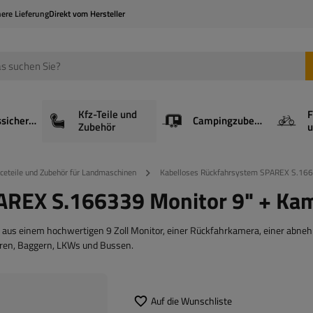
here Lieferung
Direkt vom Hersteller
Kfz-Teile und
F
Ladungssicherung
Campingzubehör
Zubehör
u
iceteile und Zubehör für Landmaschinen
Kabelloses Rückfahrsystem SPAREX S.166
AREX S.166339 Monitor 9" + Ka
aus einem hochwertigen 9 Zoll Monitor, einer Rückfahrkamera, einer abn
oren, Baggern, LKWs und Bussen.
Auf die Wunschliste