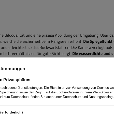
he Bildqualität und eine präzise Abbildung der Umgebung. Über da
h, welche die Sicherheit beim Rangieren erhöht.
Die Spiegelfunkt
an und erleichtert so das Rückwärtsfahren. Die Kamera verfügt au
en Lichtverhältnissen für gute Sicht sorgt.
Die wasserdichte und s
rieb auch bei rauen Wetterbedingungen.
Der weite Betrachtungsw
reich hinter dem Fahrzeug und minimiert tote Winkel.
ustimmungen
e Privatsphäres
erschiedene Dienstleistungen. Die
Richtlinien zur Verwendung von Cookies
wer
Speicherung sowie den Zugriff auf die Cookie-Dateien in Ihrem Web-Browser 
d zum Datenschutz finden Sie auch unter
Datenschutz und Nutzungsbeding
(erforderlich)