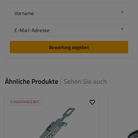
Vorname
E-Mail-Adresse
Bewertung abgeben
Ähnliche Produkte
Sehen Sie auch
SONDERANGEBOT
Art der Beschläge für
Bordwandverschluss
Art der Beschläge
Anhänger:
Anhänger:
Kupplungslänge:
242 mm
zulässige Belastu
Verschlusslänge:
Verschlussbreite: