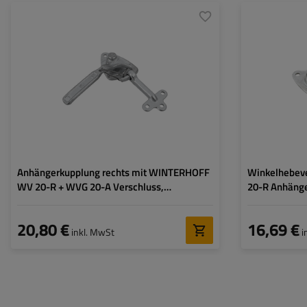
Art der Beschläge für
Bordwandverschluss +
Art der Beschläge
Anhänger:
Spannverschluss
Anhänger:
Kupplungsbreite:
98 mm
zulässige Belastu
Verschlussbreite:
72 mm
Kupplungslänge:
Kupplungsbreite:
Anhängerkupplung rechts mit WINTERHOFF
Winkelhebev
WV 20-R + WVG 20-A Verschluss,
20-R Anhänge
kompletter Anhängerseitenverschluss
20,80 €
16,69 €
inkl. MwSt
i