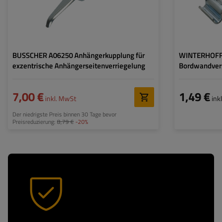
BUSSCHER A06250 Anhängerkupplung für
WINTERHOFF
exzentrische Anhängerseitenverriegelung
Bordwandvers
Seitenkupplu
7,00 €
1,49 €
inkl. MwSt
ink
Der niedrigste Preis binnen 30 Tage bevor
Preisreduzierung:
8,79 €
-20%