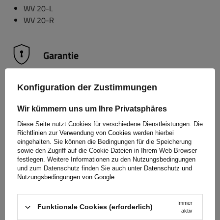
WV 20-L
WV 20-R
Garantie
Konfiguration der Zustimmungen
Beim Kauf eines Produkts aus unserem Sortiment erhalten
Sie eine 2-jährige Garantie.
So können Sie es nutzen, ohne
Wir kümmern uns um Ihre Privatsphäres
sich Gedanken über die Folgen eines möglichen Defekts zu
machen. Da wir uns um Ihre Zufriedenheit kümmern, haben
Diese Seite nutzt Cookies für verschiedene Dienstleistungen. Die
Richtlinien zur Verwendung von Cookies
werden hierbei
wir das Verfahren zur Einreichung einer möglichen
eingehalten. Sie können die Bedingungen für die Speicherung
Reklamation so einfach wie möglich gestaltet - Sie müssen
sowie den Zugriff auf die Cookie-Dateien in Ihrem Web-Browser
nur das auf unserer
Website verfügbare Formular ausfüllen
festlegen. Weitere Informationen zu den Nutzungsbedingungen
und zum Datenschutz finden Sie auch unter
Datenschutz und
und abschicken.
Nutzungsbedingungen von Google
.
Immer
Hilfe
Funktionale Cookies (erforderlich)
aktiv