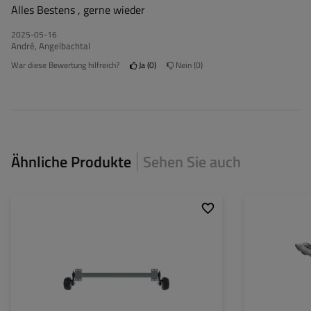
Alles Bestens , gerne wieder
2025-05-16
André, Angelbachtal
War diese Bewertung hilfreich?
Ja
0
Nein
0
Ähnliche Produkte
Sehen Sie auch
Achslast der Einzelachse:
1350 kg
Achslast der Einz
Auflage:
1500 mm
Auflage:
Anlage:
2000 mm
Anlage:
Lochkreis:
5x112
Lochkreis:
Mittelloch:
min. 57 mm
Mittelloch: