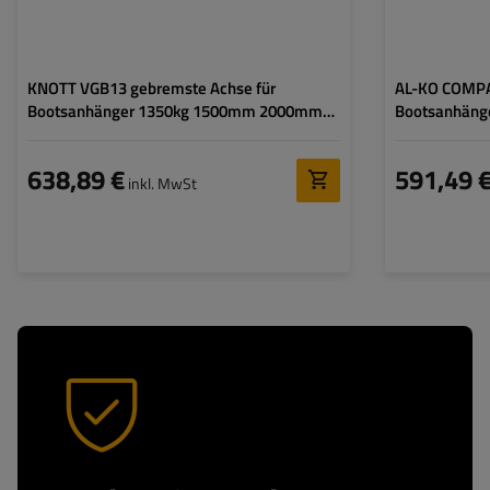
KNOTT VGB13 gebremste Achse für
AL-KO COMPA
Bootsanhänger 1350kg 1500mm 2000mm
Bootsanhäng
5x112
2200mm 5x1
638,89 €
591,49 
inkl. MwSt