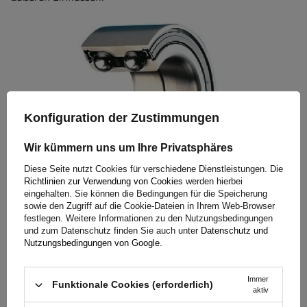
Konfiguration der Zustimmungen
Wir kümmern uns um Ihre Privatsphäres
Diese Seite nutzt Cookies für verschiedene Dienstleistungen. Die
Richtlinien zur Verwendung von Cookies
werden hierbei
eingehalten. Sie können die Bedingungen für die Speicherung
Wasserdichte, wartungsfreie Lager und
sowie den Zugriff auf die Cookie-Dateien in Ihrem Web-Browser
einfache Installation
festlegen. Weitere Informationen zu den Nutzungsbedingungen
und zum Datenschutz finden Sie auch unter
Datenschutz und
Nutzungsbedingungen von Google
.
Die Achsen sind mit Doppel-Schrägkugellagern
(Kompaktlagern) ausgestattet, die für eine Laufleistung von
Immer
Funktionale Cookies (erforderlich)
250.000 km ausgelegt sind. Sie sind lebenslang mit einem
aktiv