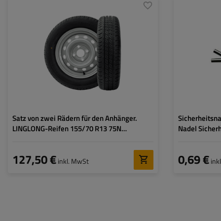
Reifenbreite:
155
Breite:
Reifenprofil:
70
Gesamtlänge:
Felgendurchmesser:
13"
Lochkreis:
4x100
Einpresstiefe (ET):
30
Satz von zwei Rädern für den Anhänger.
Sicherheitsn
LINGLONG-Reifen 155/70 R13 75N
Nadel Sicher
UNITRAILER-FELGEN 4Jx13"H2 4x100 ET:30
127,50 €
0,69 €
inkl. MwSt
ink