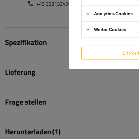
+49 32213249035
unitrailer@unitrailer.de
Analytics-Cookies
Werbe-Cookies
Spezifikation
Erforder
Lieferung
Frage stellen
Herunterladen
(1)