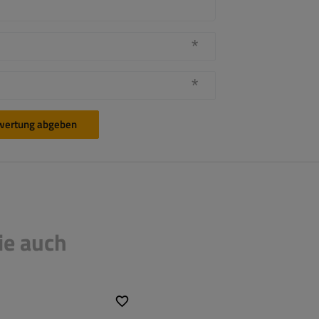
wertung abgeben
ie auch
messer:
M8