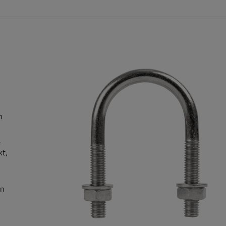
n
.
kt,
en