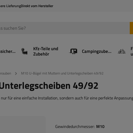
here Lieferung
Direkt vom Hersteller
Kfz-Teile und
F
Ladungssicherung
Campingzubehör
Zubehör
u
hrauben
M10 U-Bügel mit Muttern und Unterlegscheiben 49/92
Unterlegscheiben 49/92
ur für eine einfache Installation, sondern auch für eine perfekte Anpassun
Gewindedurchmesser
M10