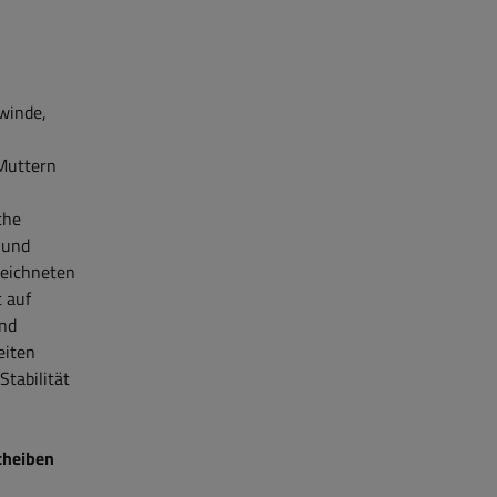
winde,
Muttern
che
 und
zeichneten
 auf
und
eiten
Stabilität
cheiben