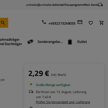
unitrailer@unitrailer.de
Kontakt
Treueprogramm
Mein Konto
+4932213249035
ahrradträger
Sonderangebote
Outlet
nd Dachträger
2,29 €
inkl. MwSt
g an
Große Menge verfügbar
Bei Ihnen von
13. August
. Lieferung
von
7,40 €
Prüfen Sie Versandzeit und -Lieferung