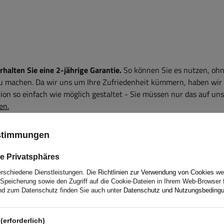
alten Sie eine 2-jährige Garantie.
So können Sie es nutzen, ohn
zu machen. Da wir uns um Ihre Zufriedenheit kümmern, haben wir
on so einfach wie möglich gestaltet - Sie müssen nur das auf uns
en.
ustimmungen
e Privatsphäres
erschiedene Dienstleistungen. Die
Richtlinien zur Verwendung von Cookies
wer
er Produkte? Nehmen Sie Kontakt mit uns auf! Die Spezialisten
Speicherung sowie den Zugriff auf die Cookie-Dateien in Ihrem Web-Browser 
Sie benötigen.
d zum Datenschutz finden Sie auch unter
Datenschutz und Nutzungsbeding
(erforderlich)