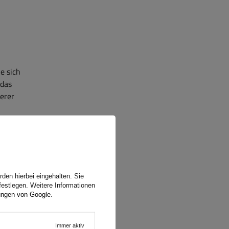
e sich
 das
erer
den hierbei eingehalten. Sie
 von
festlegen. Weitere Informationen
ungen von Google
.
Immer aktiv